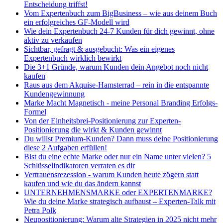
Entscheidung triffst!
Vom Expertenbuch zum BigBusiness – wie aus deinem Buch
ein erfolgreiches GF-Modell wird
Wie dein Expertenbuch 24-7 Kunden für dich gewinnt, ohne
aktiv zu verkaufen
Sichtbar, gefragt & ausgebucht: Was ein eigenes
Expertenbuch wirklich bewirkt
Die 3+1 Gründe, warum Kunden dein Angebot noch nicht
kaufen
Raus aus dem Akquise-Hamsterrad – rein in die entspannte
Kundengewinnung
Marke Macht Magnetisch - meine Personal Branding Erfolgs-
Formel
Von der Einheitsbrei-Positionierung zur Experten-
Positionierung die wirkt & Kunden gewinnt
Du willst Premium-Kunden? Dann muss deine Positionierung
diese 2 Aufgaben erfüllen!
Bist du eine echte Marke oder nur ein Name unter vielen? 5
Schlüsselindikatoren verraten es dir
Vertrauensrezession - warum Kunden heute zögern statt
kaufen und wie du das ändern kannst
UNTERNEHMENSMARKE oder EXPERTENMARKE?
Wie du deine Marke strategisch aufbaust – Experten-Talk mit
Petra Polk
Neupositionierung: Warum alte Strategien in 2025 nicht mehr