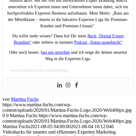
Autorin aktiv. Mit der von mir entwickelten Expert Branding Matrix
unterstütze ich Experten:innen und Unternehmer:innen dabei, sich ein
hochprofitables Experten Business aufzubauen. Mein Motto: „Raus aus
der Mittelklasse – hinein in die lukrative Experten Liga für Premium-
Kunden und Premium-Umsatz“.
Du willst mehr wissen? Dann hol Dir mein
Buch „Digital Expert
Branding“
oder stöbere in meinem
Podcast „Status:ausgebucht“
Oder noch besser, l
ass uns sprechen
und ich zeige dir deinen smarten
Weg in die Experten-Liga.
www.martina-fuchs.com/redesign
von
Martina Fuchs
https://www.martina-fuchs.com/wp-
content/uploads/2020/01/Martina-Fuchs-Logo-2020-Web400px.jpg
0
0
Martina Fuchs
https://www.martina-fuchs.com/wp-
content/uploads/2020/01/Martina-Fuchs-Logo-2020-Web400px.jpg
Martina Fuchs
2021-08-05 04:00:00
2021-08-04 10:12:04
6
Videohacks für smartes und effizientes Experten Marketing