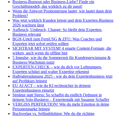
Business-Burnout oder Business-Liebe? Finde ein
Geschäftsmodell, das wirklich zu dir passt!
Wenn die Antwort Positionierung lautet, wie lautet dann dein
Problem?
Was jetzt wirklich Kunden bringt und dein Experten-Business
2026 wachsen lässt
Aufbruch, Umbruch, Change: So bleibt dein Experten-
Business relevant
BGH-Urteil zum FernUSG & ZFU: Was Coaches und
Experten jetzt sofort prüfen sollten
SICHTBAR MIT SYSTEM! 4 smarte Content-Formate, die
wirken, auch wenn du offline bist
5 Impulse, wie du die Sommerzeit für Kundengewinnung &
Business-Wachstum nutzt
EXPERTEN-CHECK – wie du dich vor Luftpumpen-
Experten schützt und wahre Expertise erkennst
Halbjahresplanung 2025 - wie du dein Expertenbusiness jetzt
auf Profitkurs bringst
EU AI ACT – wie du KI rechtssicher in deinem
Expertenbusiness einsetzt
Struktur statt Stress: So schaffst du endlich Ordnung in
deinem Solo-Business – Expertentalk mit Susanne Schaffer
VERGISS PERFEKTION! Wie du mehr Emotion in deine
Personenmarke bringst
Buchverlag vs. Selfpublishing: Wie du die richtige