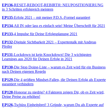
EP136
-RESET-REBOOT-REBIRTH: NEUPOSITIONIERUNG
in 3 Schritten erfolgreich meistern
EP135
-Erfolg 2021 – mit meiner P.D.S.-Formel garantiert
EP134
-All IN oder lass es einfach sein! Meine Überschrift für 2021
EP133
-4 Impulse für Deine Erfolgsplanung 2021
EP132
-Digitale Sichtbarkeit 2021 – Expertentalk mit Andreas
Pfeifer
EP131
-Lockdown ist kein Knockdown! Die 3 wichtigsten
Learnings aus 2020 für Deinen Erfolg in 2021
EP130
-Die Stop Doing-Liste – warum es Zeit wird für ein Business
nach Deinen eigenen Regeln
EP129
-Die 4 größten Mindset-Fallen, die Deinen Erfolg als Experte
garantiert verhindern
EP128
-Honorar zu niedrig? 4 Faktoren zeigen Dir, ob es Zeit wird,
Deine Preise zu erhöhen!
EP126-
Tschüss Einheitsbrei! 3 Gründe, warum Du als Experte auf