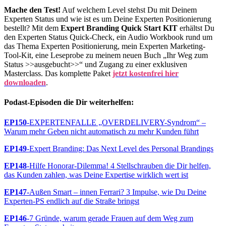
Mache den Test!
Auf welchem Level stehst Du mit Deinem
Experten Status und wie ist es um Deine Experten Positionierung
bestellt? Mit dem
Expert Branding Quick Start KIT
erhältst Du
den Experten Status Quick-Check, ein Audio Workbook rund um
das Thema Experten Positionierung, mein Experten Marketing-
Tool-Kit, eine Leseprobe zu meinem neuen Buch „Ihr Weg zum
Status >>ausgebucht>>“ und Zugang zu einer exklusiven
Masterclass. Das komplette Paket
jetzt kostenfrei hier
downloaden
.
Podast-Episoden die Dir weiterhelfen:
EP150
-EXPERTENFALLE „OVERDELIVERY-Syndrom“ –
Warum mehr Geben nicht automatisch zu mehr Kunden führt
EP149
-Expert Branding: Das Next Level des Personal Brandings
EP148
-Hilfe Honorar-Dilemma! 4 Stellschrauben die Dir helfen,
das Kunden zahlen, was Deine Expertise wirklich wert ist
EP147
-Außen Smart – innen Ferrari? 3 Impulse, wie Du Deine
Experten-PS endlich auf die Straße bringst
EP146
-7 Gründe, warum gerade Frauen auf dem Weg zum