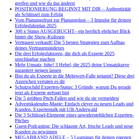
greifen und wie du das änderst
POSITIONIERUNG BEGINNT MIT DIR – Authentizität
als Schlüssel zum Erfolg
Vom Planungsfrust zur Planungslust – 3 Impulse für deinen
Erfolgsfahrplan 2025
300 x Status AUSGEBUCHT– ein herrlich ehrlicher Blick
hinter die Show-Kulissen
Vertrauen verkauft! Die 5 besten Strategien zum Aufbau
deines Vertrauensindexes
Die drei Erfolgsfaktoren, die dich als Experte 2025
unschlagbar machen
Mehr Umsatz, bitte! 3 Hebel, die 2025 deine Umsatzkurve
garantiert steigen lassen
Bist du als Experte in die Mehrwert-Falle getappt? Diese drei
Anzeichen verraten es dir
Schutzschild Experten-Status: 3 Gründe, warum Du gerade
jetzt als Experte gefragt bist
Die 5 größten Pitch-Fallen und wie du sie vermeidest
Adventskalender-Magie: Einfach clever zu neuen Leads und
Kunden. Expertentalk mit Ulli Anderwald
Die 3 Schlüssel-Elemente eines unwiderstehlichen Experten-
Pitches
Guest-Podcasting: Die schlauste Art, frische Leads und neue
Kunden zu gewinnen
MEGABRAND ADELE – 5 Learnings für deinen eigenen