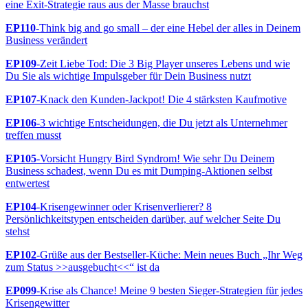
eine Exit-Strategie raus aus der Masse brauchst
EP110
-Think big and go small – der eine Hebel der alles in Deinem
Business verändert
EP109
-Zeit Liebe Tod: Die 3 Big Player unseres Lebens und wie
Du Sie als wichtige Impulsgeber für Dein Business nutzt
EP107
-Knack den Kunden-Jackpot! Die 4 stärksten Kaufmotive
EP106
-3 wichtige Entscheidungen, die Du jetzt als Unternehmer
treffen musst
EP105
-Vorsicht Hungry Bird Syndrom! Wie sehr Du Deinem
Business schadest, wenn Du es mit Dumping-Aktionen selbst
entwertest
EP104
-Krisengewinner oder Krisenverlierer? 8
Persönlichkeitstypen entscheiden darüber, auf welcher Seite Du
stehst
EP102
-Grüße aus der Bestseller-Küche: Mein neues Buch „Ihr Weg
zum Status >>ausgebucht<<“ ist da
EP099
-Krise als Chance! Meine 9 besten Sieger-Strategien für jedes
Krisengewitter