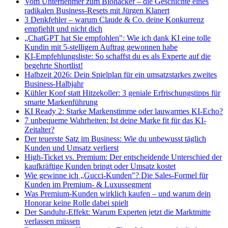
Vom Unternehmer zum Biohacker – die Geschichte eines
radikalen Business-Resets mit Jürgen Klanert
3 Denkfehler – warum Claude & Co. deine Konkurrenz
empfiehlt und nicht dich
„ChatGPT hat Sie empfohlen": Wie ich dank KI eine tolle
Kundin mit 5-stelligem Auftrag gewonnen habe
KI-Empfehlungsliste: So schaffst du es als Experte auf die
begehrte Shortlist!
Halbzeit 2026: Dein Spielplan für ein umsatzstarkes zweites
Business-Halbjahr
Kühler Kopf statt Hitzekoller: 3 geniale Erfrischungstipps für
smarte Markenführung
KI Ready 2: Starke Markenstimme oder lauwarmes KI-Echo?
7 unbequeme Wahrheiten: Ist deine Marke fit für das KI-
Zeitalter?
Der teuerste Satz im Business: Wie du unbewusst täglich
Kunden und Umsatz verlierst
High-Ticket vs. Premium: Der entscheidende Unterschied der
kaufkräftige Kunden bringt oder Umsatz kostet
Wie gewinne ich „Gucci-Kunden"? Die Sales-Formel für
Kunden im Premium- & Luxussegment
Was Premium-Kunden wirklich kaufen – und warum dein
Honorar keine Rolle dabei spielt
Der Sanduhr-Effekt: Warum Experten jetzt die Marktmitte
verlassen müssen