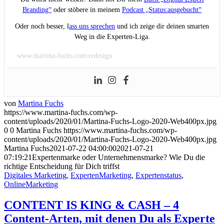
Branding“
oder stöbere in meinem
Podcast „Status:ausgebucht“
Oder noch besser, l
ass uns sprechen
und ich zeige dir deinen smarten
Weg in die Experten-Liga.
www.martina-fuchs.com/redesign
von
Martina Fuchs
https://www.martina-fuchs.com/wp-
content/uploads/2020/01/Martina-Fuchs-Logo-2020-Web400px.jpg
0
0
Martina Fuchs
https://www.martina-fuchs.com/wp-
content/uploads/2020/01/Martina-Fuchs-Logo-2020-Web400px.jpg
Martina Fuchs
2021-07-22 04:00:00
2021-07-21
07:19:21
Expertenmarke oder Unternehmensmarke? Wie Du die
richtige Entscheidung für Dich triffst
Digitales Marketing
,
ExpertenMarketing
,
Expertenstatus
,
OnlineMarketing
CONTENT IS KING & CASH – 4
Content-Arten, mit denen Du als Experte