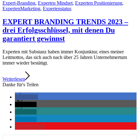
Expert-Branding
,
Experten Mindset
,
Experten Positionierung
,
ExpertenMarketing
,
Expertenstatus
EXPERT BRANDING TRENDS 2023 –
drei Erfolgsschlüssel, mit denen Du
garantiert gewinnst
Experten mit Substanz haben immer Konjunktur, eines meiner
Leitmottos, das sich auch nach über 25 Jahren Unternehmertum
immer wieder bestätigt.
Weiterlesen
Danke für's Teilen
teilen
teilen
teilen
teilen
merken
2