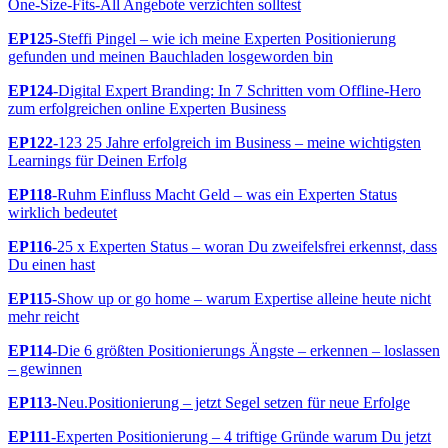
One-Size-Fits-All Angebote verzichten solltest
EP125
-Steffi Pingel – wie ich meine Experten Positionierung
gefunden und meinen Bauchladen losgeworden bin
EP124
-Digital Expert Branding: In 7 Schritten vom Offline-Hero
zum erfolgreichen online Experten Business
EP122
-123 25 Jahre erfolgreich im Business – meine wichtigsten
Learnings für Deinen Erfolg
EP118
-Ruhm Einfluss Macht Geld – was ein Experten Status
wirklich bedeutet
EP116
-25 x Experten Status – woran Du zweifelsfrei erkennst, dass
Du einen hast
EP115
-Show up or go home – warum Expertise alleine heute nicht
mehr reicht
EP114
-Die 6 größten Positionierungs Ängste – erkennen – loslassen
– gewinnen
EP113-
Neu.Positionierung – jetzt Segel setzen für neue Erfolge
EP111
-Experten Positionierung – 4 triftige Gründe warum Du jetzt