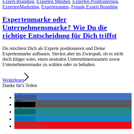
Expert-Branding
,
Experten Mindset
,
Experten Positionierung
,
ExpertenMarketing
,
Expertenstatus
,
Female Expert Branding
Expertenmarke oder
Unternehmensmarke? Wie Du die
richtige Entscheidung für Dich triffst
Du möchtest Dich als Experte positionieren und Deine
Expertenmarke aufbauen. Steckst aber im Zwiespalt, ob es nicht
doch klüger wäre, einen neutralen Unternehmensnamen sowie
Unternehmensmarke zu wählen oder zu behalten.
Weiterlesen
Danke für's Teilen
teilen
teilen
teilen
teilen
merken
2