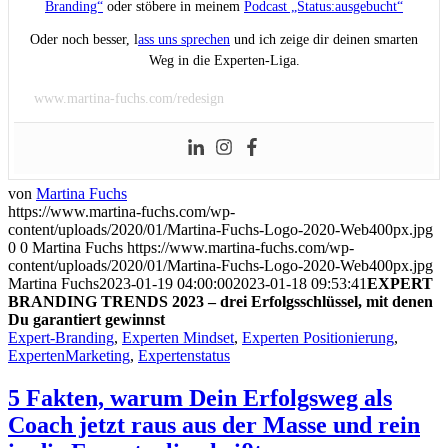
Branding“
oder stöbere in meinem
Podcast „Status:ausgebucht“
Oder noch besser, l
ass uns sprechen
und ich zeige dir deinen smarten
Weg in die Experten-Liga.
www.martina-fuchs.com/redesign
von
Martina Fuchs
https://www.martina-fuchs.com/wp-
content/uploads/2020/01/Martina-Fuchs-Logo-2020-Web400px.jpg
0
0
Martina Fuchs
https://www.martina-fuchs.com/wp-
content/uploads/2020/01/Martina-Fuchs-Logo-2020-Web400px.jpg
Martina Fuchs
2023-01-19 04:00:00
2023-01-18 09:53:41
EXPERT
BRANDING TRENDS 2023 – drei Erfolgsschlüssel, mit denen
Du garantiert gewinnst
Expert-Branding
,
Experten Mindset
,
Experten Positionierung
,
ExpertenMarketing
,
Expertenstatus
5 Fakten, warum Dein Erfolgsweg als
Coach jetzt raus aus der Masse und rein