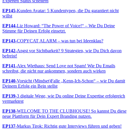
Experten Status scheitern
EP145
-Kunden Avatar: 5 Kundentypen, die Du garantiert nicht
willst
EP144
-Liz Howard: “The Power of Voice!“ – Wie Du Deine
Stimme für Deinen Erfolg einsetzt.
EP143
-COPYCAT ALARM – was tun bei Ideenklau?
EP142
-Angst vor Sichtbarkeit? 9 Strategien, wie Du Dich davon
befreist!
EP141
-Alex Wiethaus: Send Love not Spam! Wie Du Emails
schreibst, die nicht nur ankommen, sondern auch wirken
EP140
-Vorsicht (Mindset)Falle „Kenn-Ich-Schon“ – wie Du damit
Deinem Erfolg ein Bein stellst
EP139
-3 digitale Wege, wie Du online Deine Expertise erfolgreich
vermarktest
EP138
-WELCOME TO THE CLUBHOUSE! So kannst Du diese
neue Plattform für Dein Expert Branding nutzen.
EP137
-Markus Tirok: Richtig gute Interviews führen und geben!