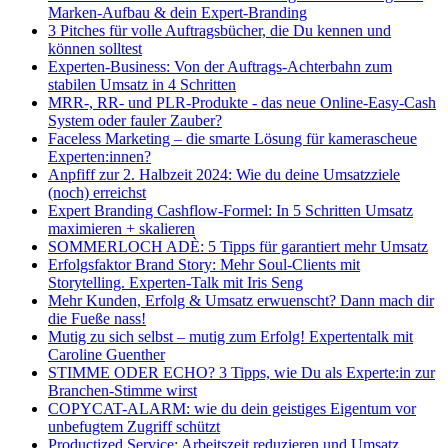
Marken-Aufbau & dein Expert-Branding
3 Pitches für volle Auftragsbücher, die Du kennen und
können solltest
Experten-Business: Von der Auftrags-Achterbahn zum
stabilen Umsatz in 4 Schritten
MRR-, RR- und PLR-Produkte - das neue Online-Easy-Cash
System oder fauler Zauber?
Faceless Marketing – die smarte Lösung für kamerascheue
Experten:innen?
Anpfiff zur 2. Halbzeit 2024: Wie du deine Umsatzziele
(noch) erreichst
Expert Branding Cashflow-Formel: In 5 Schritten Umsatz
maximieren + skalieren
SOMMERLOCH ADÈ: 5 Tipps für garantiert mehr Umsatz
Erfolgsfaktor Brand Story: Mehr Soul-Clients mit
Storytelling. Experten-Talk mit Iris Seng
Mehr Kunden, Erfolg & Umsatz erwuenscht? Dann mach dir
die Fueße nass!
Mutig zu sich selbst – mutig zum Erfolg! Expertentalk mit
Caroline Guenther
STIMME ODER ECHO? 3 Tipps, wie Du als Experte:in zur
Branchen-Stimme wirst
COPYCAT-ALARM: wie du dein geistiges Eigentum vor
unbefugtem Zugriff schützt
Productized Service: Arbeitszeit reduzieren und Umsatz