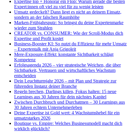
Expertise top + Honorar ein Flop: Warum gerade die besten
Expert:innen oft viel zu viel für zu wenig leisten
Umsatz gedeckelt? Dann liegt es nicht an deinem Einsatz,
sondern an der falschen Raumhöhe
Marken-Frühjahrsputz: So bringst du deine Expertenmarke
wieder zum Strahlen
CREATOR vs. CONSUMER: Wie der Scroll-Modus dich
Expertise und Profit kostet
Business-Booster KI: So nutzt du Effizienz für mehr Umsatz
– Expertentalk mit Anja Grigoleit
Mere-Exposure-Effekt: konstante Sichtbarkeit schlägt
Kompetenz
Erfolgsagenda 2026 – vier strategische Weichen, die über
Sichtbarkeit, Vertrauen und wirtschaftliches Wachstum
entscheiden
Dein Leuchtturmjahr 2026 – mit Plan und Strategie zur
führenden Instanz deiner Branche
Regeln brechen, Darlings killen, Fokus halten: 15 neue
Learnings aus 30 Jahren für dein nächstes Kapitel
Zwischen Durchbruch und Durchatmen – 30 Learnings aus
30 Jahren echtem Unternehmerleben
Deine Expertise ist Gold wert: 4 Wachstumshebel für ein
umsatzstarkes 2026
Boutique vs. Empire: Welches Businessmodell macht dich
wirklich glücklich?