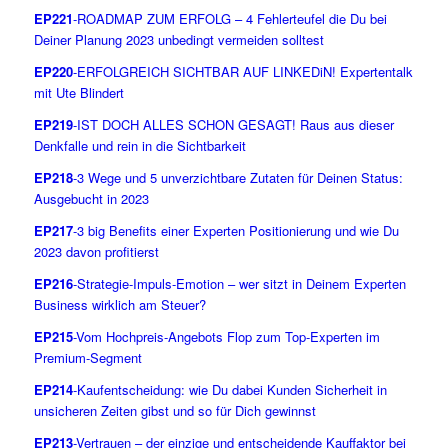
EP221
-ROADMAP ZUM ERFOLG – 4 Fehlerteufel die Du bei
Deiner Planung 2023 unbedingt vermeiden solltest
EP220
-ERFOLGREICH SICHTBAR AUF LINKEDiN! Expertentalk
mit Ute Blindert
EP219
-IST DOCH ALLES SCHON GESAGT! Raus aus dieser
Denkfalle und rein in die Sichtbarkeit
EP218
-3 Wege und 5 unverzichtbare Zutaten für Deinen Status:
Ausgebucht in 2023
EP217
-3 big Benefits einer Experten Positionierung und wie Du
2023 davon profitierst
EP216
-Strategie-Impuls-Emotion – wer sitzt in Deinem Experten
Business wirklich am Steuer?
EP215
-Vom Hochpreis-Angebots Flop zum Top-Experten im
Premium-Segment
EP214
-Kaufentscheidung: wie Du dabei Kunden Sicherheit in
unsicheren Zeiten gibst und so für Dich gewinnst
EP213
-Vertrauen – der einzige und entscheidende Kauffaktor bei