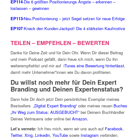
EP114
-Die 6 größten Positionierungs Ängste – erkennen –
loslassen – gewinnen
EP113-
Neu.Positionierung – jetzt Segel setzen für neue Erfolge
EP107
-Knack den Kunden-Jackpot! Die 4 stärksten Kaufmotive
TEILEN – EMPFEHLEN – BEWERTEN
Danke für Deine Zeit und für Dein Ohr. Wenn Dir dieser Beitrag
und mein Podcast gefällt, dann freue ich mich, wenn Du ihn
weiterempfiehlst und mir auf
iTunes eine Bewertung hinterlässt
,
damit mehr Unternehmer*innen wie Du davon profitieren.
Du willst noch mehr für Dein Expert
Branding und Deinen Expertenstatus?
Dann hole Dir doch jetzt Dein persönliches Exemplar meines
Bestsellers
„Digital Expert Branding“
oder meines neuen
Buches
„Ihr Weg zum Status: AUSGEBUCHT“
bei Deinem Buchhändler
Deines Vertrauens oder online bei
Amazon.
Let’s vernetz:
Ich freu mich, wenn wir uns auch auf
Facebook
,
Twitter
,
Xing
,
Linkedin
,
YouTube
sowie
Instagram
verbinden.