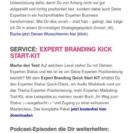
Unterstützung dafür, damit Du von Anfang nicht nur gut
aufgestellt und richtig positioniert bist, sondern dabei auch Deine
Expertise in ein hochprofitables Experten Business
transformierst. Wie Dir dies smart – statt hart – gelingt, das zeige
ich Dir in einem 20-minütigen Strategiegespräch (Invest: 0€).
Buche jetzt Deinen Wunschtermin hier (klick)
.
SERVICE:
EXPERT BRANDING KICK
START-KIT
Mache den Test!
Auf welchem Level stehst Du mit Deinem
Experten Status und wie ist es um Deine Experten Positionierung
bestellt? Mit dem
Expert Branding Quick Start KIT
erhältst Du
den Experten Status Quick-Check, ein Audio Workbook rund um
das Thema Experten Positionierung, mein Experten Marketing-
Tool-Kit, eine Leseprobe zu meinem neuen Buch „Ihr Weg zum
Status >>ausgebucht>>“ und Zugang zu einer exklusiven
Masterclass. Das komplette Paket
jetzt kostenfrei hier
downloaden
.
Podcast-Episoden die Dir weiterhelfen: