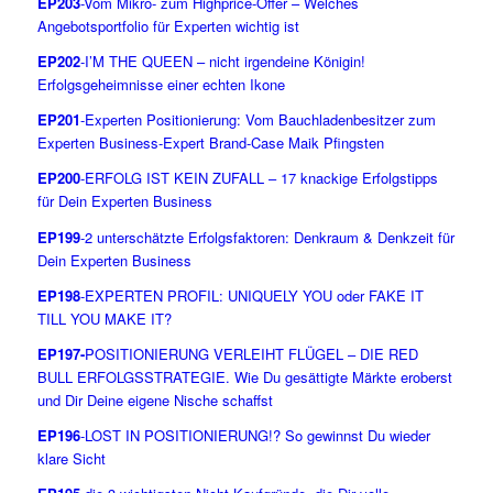
EP203
-Vom Mikro- zum Highprice-Offer – Welches
Angebotsportfolio für Experten wichtig ist
EP202
-I’M THE QUEEN – nicht irgendeine Königin!
Erfolgsgeheimnisse einer echten Ikone
EP201
-Experten Positionierung: Vom Bauchladenbesitzer zum
Experten Business-Expert Brand-Case Maik Pfingsten
EP200
-ERFOLG IST KEIN ZUFALL – 17 knackige Erfolgstipps
für Dein Experten Business
EP199
-2 unterschätzte Erfolgsfaktoren: Denkraum & Denkzeit für
Dein Experten Business
EP198
-EXPERTEN PROFIL: UNIQUELY YOU oder FAKE IT
TILL YOU MAKE IT?
EP197-
POSITIONIERUNG VERLEIHT FLÜGEL – DIE RED
BULL ERFOLGSSTRATEGIE. Wie Du gesättigte Märkte eroberst
und Dir Deine eigene Nische schaffst
EP196
-LOST IN POSITIONIERUNG!? So gewinnst Du wieder
klare Sicht