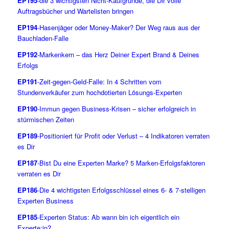
EP195
-die 3 wichtigsten Nicht-Kaufgründe, die Dir volle
Auftragsbücher und Wartelisten bringen
EP194
-Hasenjäger oder Money-Maker? Der Weg raus aus der
Bauchladen-Falle
EP192
-Markenkern – das Herz Deiner Expert Brand & Deines
Erfolgs
EP191
-Zeit-gegen-Geld-Falle: In 4 Schritten vom
Stundenverkäufer zum hochdotierten Lösungs-Experten
EP190
-Immun gegen Business-Krisen – sicher erfolgreich in
stürmischen Zeiten
EP189
-Positioniert für Profit oder Verlust – 4 Indikatoren verraten
es Dir
EP187
-Bist Du eine Experten Marke? 5 Marken-Erfolgsfaktoren
verraten es Dir
EP186
-Die 4 wichtigsten Erfolgsschlüssel eines 6- & 7-stelligen
Experten Business
EP185
-Experten Status: Ab wann bin ich eigentlich ein
Experte:in?