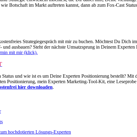
 wie Botschaft im Markt auftreten kannst, dann ab zum Fox-Cast Statu
kostenfreies Strategiegespräch mit mir zu buchen. Möchtest Du Dich i
auf- und ausbauen? Steht der nächste Umsatzsprung in Deinem Experten
min mit mir (klick).
T
tatus und wie ist es um Deine Experten Positionierung bestellt? Mit
en Positionierung, mein Experten Marketing-Tool-Kit, eine Lesepro
kostenfrei hier downloaden
.
r
gs
 zum hochdotierten Lösungs-Experten