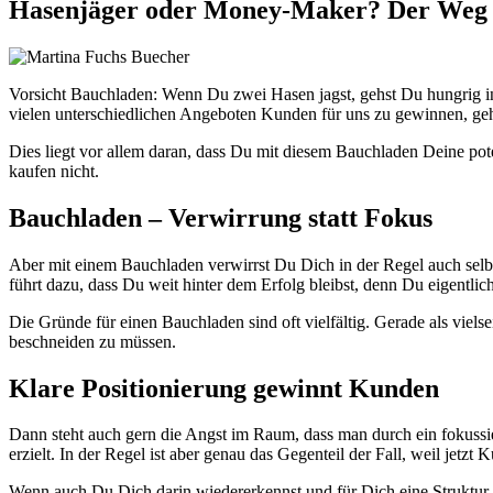
Hasenjäger oder Money-Maker? Der Weg r
Vorsicht Bauchladen: Wenn Du zwei Hasen jagst, gehst Du hungrig ins 
vielen unterschiedlichen Angeboten Kunden für uns zu gewinnen, geh
Dies liegt vor allem daran, dass Du mit diesem Bauchladen Deine pote
kaufen nicht.
Bauchladen – Verwirrung statt Fokus
Aber mit einem Bauchladen verwirrst Du Dich in der Regel auch selbst.
führt dazu, dass Du weit hinter dem Erfolg bleibst, denn Du eigentlic
Die Gründe für einen Bauchladen sind oft vielfältig. Gerade als vielsei
beschneiden zu müssen.
Klare Positionierung gewinnt Kunden
Dann steht auch gern die Angst im Raum, dass man durch ein fokuss
erzielt. In der Regel ist aber genau das Gegenteil der Fall, weil jet
Wenn auch Du Dich darin wiedererkennst und für Dich eine Struktur u