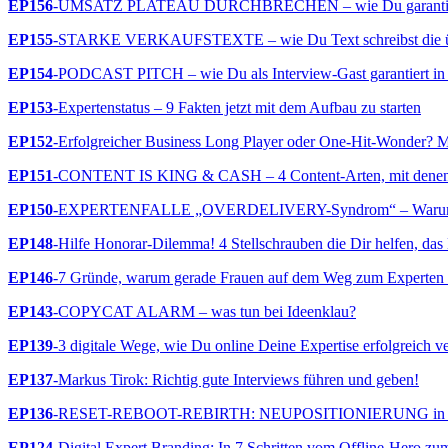
EP156
-UMSATZ PLATEAU DURCHBRECHEN – wie Du garantiert d
EP155
-STARKE VERKAUFSTEXTE – wie Du Text schreibst die über
EP154
-PODCAST PITCH – wie Du als Interview-Gast garantiert in
EP153
-Expertenstatus – 9 Fakten jetzt mit dem Aufbau zu starten
EP152
-Erfolgreicher Business Long Player oder One-Hit-Wonder? Me
EP151
-CONTENT IS KING & CASH – 4 Content-Arten, mit denen 
EP150
-EXPERTENFALLE „OVERDELIVERY-Syndrom“ – Warum mehr
EP148
-Hilfe Honorar-Dilemma! 4 Stellschrauben die Dir helfen, das
EP146
-7 Gründe, warum gerade Frauen auf dem Weg zum Experten S
EP143
-COPYCAT ALARM – was tun bei Ideenklau?
EP139
-3 digitale Wege, wie Du online Deine Expertise erfolgreich v
EP137
-Markus Tirok: Richtig gute Interviews führen und geben!
EP136
-RESET-REBOOT-REBIRTH: NEUPOSITIONIERUNG in 3 Schr
EP124
-Digital Expert Branding: In 7 Schritten vom Offline-Hero zu