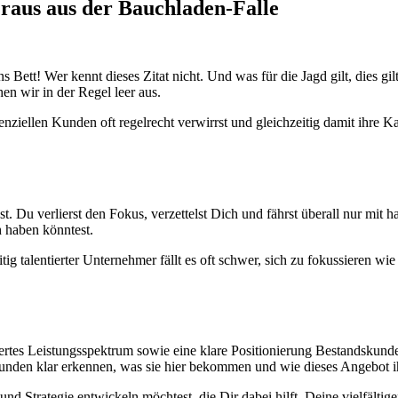
aus aus der Bauchladen-Falle
Bett! Wer kennt dieses Zitat nicht. Und was für die Jagd gilt, dies gi
en wir in der Regel leer aus.
nziellen Kunden oft regelrecht verwirrst und gleichzeitig damit ihre 
 Du verlierst den Fokus, verzettelst Dich und fährst überall nur mit h
h haben könntest.
tig talentierter Unternehmer fällt es oft schwer, sich zu fokussieren wie
iertes Leistungsspektrum sowie eine klare Positionierung Bestandsku
zt Kunden klar erkennen, was sie hier bekommen und wie dieses Angebot i
nd Strategie entwickeln möchtest, die Dir dabei hilft, Deine vielfält