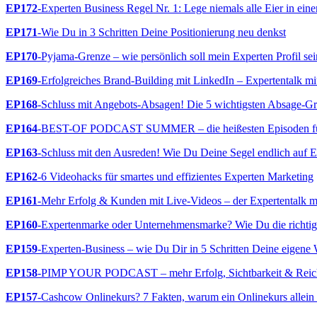
EP172
-Experten Business Regel Nr. 1: Lege niemals alle Eier in ein
EP171
-Wie Du in 3 Schritten Deine Positionierung neu denkst
EP170
-Pyjama-Grenze – wie persönlich soll mein Experten Profil se
EP169
-Erfolgreiches Brand-Building mit LinkedIn – Expertentalk mi
EP168
-Schluss mit Angebots-Absagen! Die 5 wichtigsten Absage-G
EP164
-BEST-OF PODCAST SUMMER – die heißesten Episoden für 
EP163
-Schluss mit den Ausreden! Wie Du Deine Segel endlich auf Er
EP162
-6 Videohacks für smartes und effizientes Experten Marketing
EP161
-Mehr Erfolg & Kunden mit Live-Videos – der Expertentalk m
EP160
-Expertenmarke oder Unternehmensmarke? Wie Du die richtige 
EP159
-Experten-Business – wie Du Dir in 5 Schritten Deine eigene W
EP158
-PIMP YOUR PODCAST – mehr Erfolg, Sichtbarkeit & Reich
EP157
-Cashcow Onlinekurs? 7 Fakten, warum ein Onlinekurs allein n