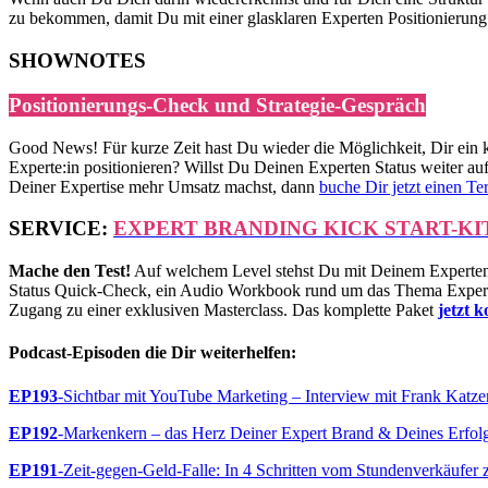
zu bekommen, damit Du mit einer glasklaren Experten Positionierung
SHOWNOTES
Positionierungs-Check und Strategie-Gespräch
Good News! Für kurze Zeit hast Du wieder die Möglichkeit, Dir ein 
Experte:in positionieren? Willst Du Deinen Experten Status weiter 
Deiner Expertise mehr Umsatz machst, dann
buche Dir jetzt einen Ter
SERVICE:
EXPERT BRANDING KICK START-KI
Mache den Test!
Auf welchem Level stehst Du mit Deinem Experten S
Status Quick-Check, ein Audio Workbook rund um das Thema Expert
Zugang zu einer exklusiven Masterclass. Das komplette Paket
jetzt 
Podcast-Episoden die Dir weiterhelfen:
EP193
-Sichtbar mit YouTube Marketing – Interview mit Frank Katze
EP192
-Markenkern – das Herz Deiner Expert Brand & Deines Erfol
EP191
-Zeit-gegen-Geld-Falle: In 4 Schritten vom Stundenverkäufer