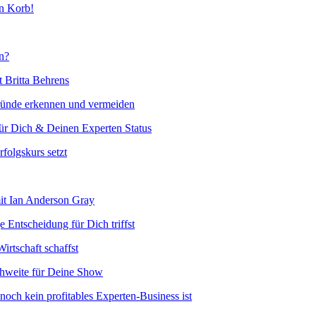
en Korb!
in?
t Britta Behrens
ründe erkennen und vermeiden
Dich & Deinen Experten Status
folgskurs setzt
it Ian Anderson Gray
Entscheidung für Dich triffst
irtschaft schaffst
weite für Deine Show
och kein profitables Experten-Business ist