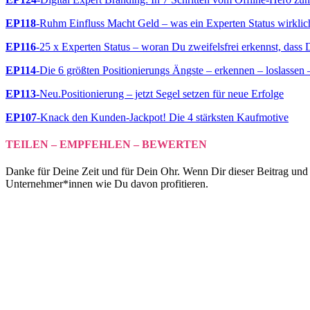
EP118
-Ruhm Einfluss Macht Geld – was ein Experten Status wirklic
EP116
-25 x Experten Status – woran Du zweifelsfrei erkennst, dass 
EP114
-Die 6 größten Positionierungs Ängste – erkennen – loslassen
EP113-
Neu.Positionierung – jetzt Segel setzen für neue Erfolge
EP107
-Knack den Kunden-Jackpot! Die 4 stärksten Kaufmotive
TEILEN – EMPFEHLEN – BEWERTEN
Danke für Deine Zeit und für Dein Ohr. Wenn Dir dieser Beitrag und 
Unternehmer*innen wie Du davon profitieren.