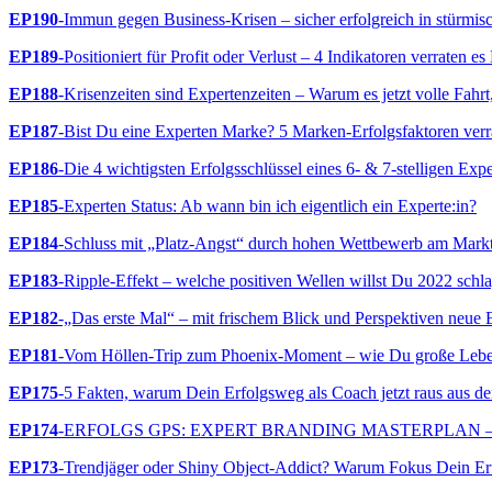
EP190
-Immun gegen Business-Krisen – sicher erfolgreich in stürmis
EP189
-Positioniert für Profit oder Verlust – 4 Indikatoren verraten es
EP188
-Krisenzeiten sind Expertenzeiten – Warum es jetzt volle Fahrt,
EP187
-Bist Du eine Experten Marke? 5 Marken-Erfolgsfaktoren verr
EP186
-Die 4 wichtigsten Erfolgsschlüssel eines 6- & 7-stelligen Exp
EP185
-Experten Status: Ab wann bin ich eigentlich ein Experte:in?
EP184
-Schluss mit „Platz-Angst“ durch hohen Wettbewerb am Mark
EP183
-Ripple-Effekt – welche positiven Wellen willst Du 2022 schl
EP182
-„Das erste Mal“ – mit frischem Blick und Perspektiven neue E
EP181
-Vom Höllen-Trip zum Phoenix-Moment – wie Du große Leben
EP175
-5 Fakten, warum Dein Erfolgsweg als Coach jetzt raus aus der
EP174
-ERFOLGS GPS: EXPERT BRANDING MASTERPLAN – Dein Ti
EP173
-Trendjäger oder Shiny Object-Addict? Warum Fokus Dein Er