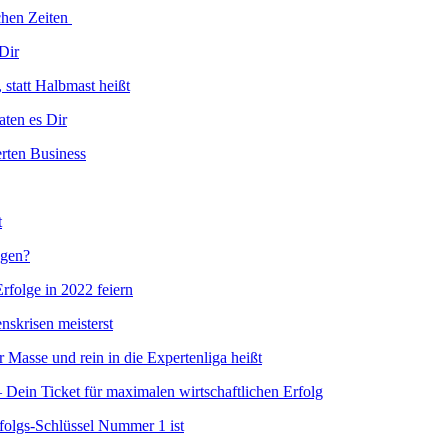
chen Zeiten
 Dir
 statt Halbmast heißt
aten es Dir
erten Business
t
agen?
rfolge in 2022 feiern
skrisen meisterst
 Masse und rein in die Expertenliga heißt
cket für maximalen wirtschaftlichen Erfolg
folgs-Schlüssel Nummer 1 ist