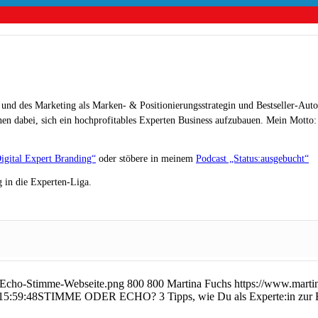
 und des Marketing als Marken- & Positionierungsstrategin und Bestseller-Auto
en dabei, sich ein hochprofitables Experten Business aufzubauen. Mein Motto: „
igital Expert Branding“
oder stöbere in meinem
Podcast „Status:ausgebucht“
 in die Experten-Liga.
9-Echo-Stimme-Webseite.png
800
800
Martina Fuchs
https://www.marti
15:59:48
STIMME ODER ECHO? 3 Tipps, wie Du als Experte:in zur B