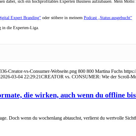
en dabei, sich ein hochprofitables Experten Business aufzubauen. Mein Motto: „
igital Expert Branding“
oder stöbere in meinem
Podcast „Status:ausgebucht“
 in die Experten-Liga.
-336-Creator-vs-Consumer-Webseite.png
800
800
Martina Fuchs
https
0
2026-03-04 22:29:21
CREATOR vs. CONSUMER: Wie der Scroll-Modus 
rmate, die wirken, auch wenn du offline bis
age. Doch wenn du wochenlang abtauchst, verlierst du wertvolle Sicht