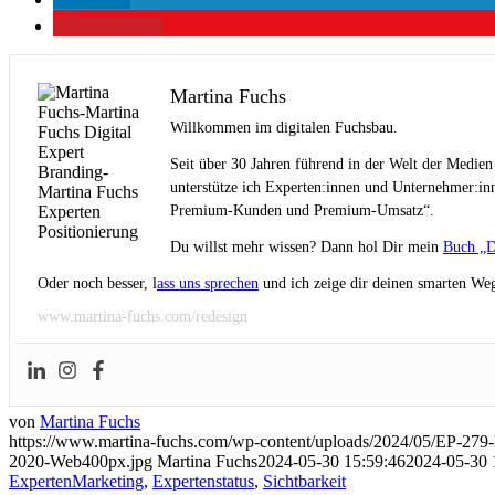
merken
0
Martina Fuchs
Willkommen im digitalen Fuchsbau.
Seit über 30 Jahren führend in der Welt der Medien
unterstütze ich Experten:innen und Unternehmer:inn
Premium-Kunden und Premium-Umsatz“.
Du willst mehr wissen? Dann hol Dir mein
Buch „D
Oder noch besser, l
ass uns sprechen
und ich zeige dir deinen smarten Weg
www.martina-fuchs.com/redesign
von
Martina Fuchs
https://www.martina-fuchs.com/wp-content/uploads/2024/05/EP-27
2020-Web400px.jpg
Martina Fuchs
2024-05-30 15:59:46
2024-05-30 
ExpertenMarketing
,
Expertenstatus
,
Sichtbarkeit