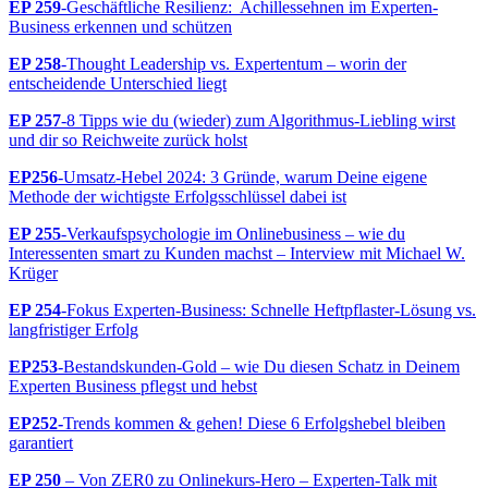
EP 259
-Geschäftliche Resilienz: Achillessehnen im Experten-
Business erkennen und schützen
EP 258
-Thought Leadership vs. Expertentum – worin der
entscheidende Unterschied liegt
EP 257
-8 Tipps wie du (wieder) zum Algorithmus-Liebling wirst
und dir so Reichweite zurück holst
EP256
-Umsatz-Hebel 2024: 3 Gründe, warum Deine eigene
Methode der wichtigste Erfolgsschlüssel dabei ist
EP 255
-Verkaufspsychologie im Onlinebusiness – wie du
Interessenten smart zu Kunden machst – Interview mit Michael W.
Krüger
EP 254
-Fokus Experten-Business: Schnelle Heftpflaster-Lösung vs.
langfristiger Erfolg
EP253
-Bestandskunden-Gold – wie Du diesen Schatz in Deinem
Experten Business pflegst und hebst
EP252-
Trends kommen & gehen! Diese 6 Erfolgshebel bleiben
garantiert
EP 250
– Von ZER0 zu Onlinekurs-Hero – Experten-Talk mit