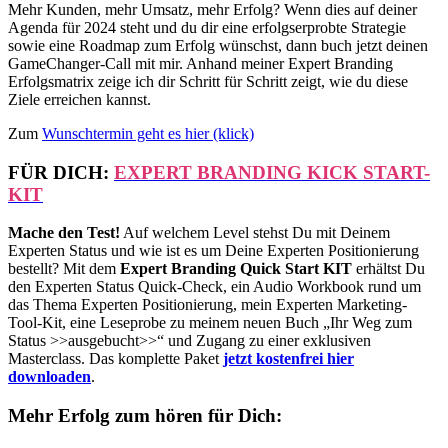
Mehr Kunden, mehr Umsatz, mehr Erfolg? Wenn dies auf deiner
Agenda für 2024 steht und du dir eine erfolgserprobte Strategie
sowie eine Roadmap zum Erfolg wünschst, dann buch jetzt deinen
GameChanger-Call mit mir. Anhand meiner Expert Branding
Erfolgsmatrix zeige ich dir Schritt für Schritt zeigt, wie du diese
Ziele erreichen kannst.
Zum
Wunschtermin geht es
hier
(klick)
FÜR DICH:
EXPERT BRANDING KICK START-
KIT
Mache den Test!
Auf welchem Level stehst Du mit Deinem
Experten Status und wie ist es um Deine Experten Positionierung
bestellt? Mit dem
Expert Branding Quick Start KIT
erhältst Du
den Experten Status Quick-Check, ein Audio Workbook rund um
das Thema Experten Positionierung, mein Experten Marketing-
Tool-Kit, eine Leseprobe zu meinem neuen Buch „Ihr Weg zum
Status >>ausgebucht>>“ und Zugang zu einer exklusiven
Masterclass. Das komplette Paket
jetzt kostenfrei hier
downloaden
.
Mehr Erfolg zum hören für Dich: