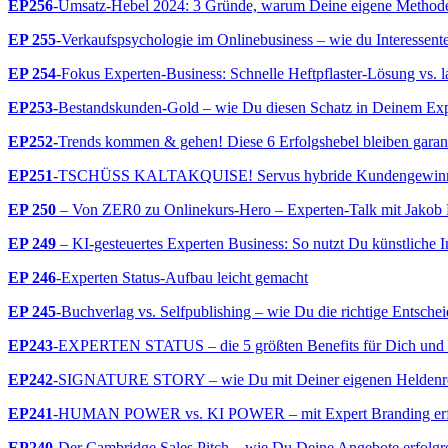
EP256
-Umsatz-Hebel 2024: 3 Gründe, warum Deine eigene Methode de
EP 255
-Verkaufspsychologie im Onlinebusiness – wie du Interessen
EP 254
-Fokus Experten-Business: Schnelle Heftpflaster-Lösung vs. la
EP253
-Bestandskunden-Gold – wie Du diesen Schatz in Deinem Expe
EP252-
Trends kommen & gehen! Diese 6 Erfolgshebel bleiben garant
EP251
-TSCHÜSS KALTAKQUISE! Servus hybride Kundengewinnun
EP 250
– Von ZER0 zu Onlinekurs-Hero – Experten-Talk mit Jakob
EP 249
– KI-gesteuertes Experten Business: So nutzt Du künstliche In
EP 246
-Experten Status-Aufbau leicht gemacht
EP 245
-Buchverlag vs. Selfpublishing – wie Du die richtige Entscheid
EP243
-EXPERTEN STATUS – die 5 größten Benefits für Dich und 
EP242
-SIGNATURE STORY – wie Du mit Deiner eigenen Helde
EP241
-HUMAN POWER vs. KI POWER – mit Expert Branding erfolgr
EP240
-Der Cambridge Sales Pitch – wie Du Deine Angebote erfolgre