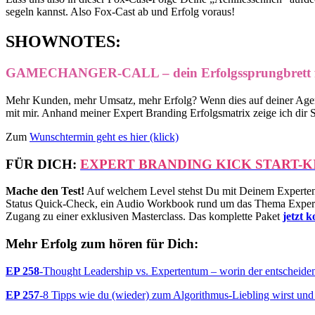
segeln kannst. Also Fox-Cast ab und Erfolg voraus!
SH
OWNOTES
:
GAMECHANGER-CALL – dein Erfolgssprungbrett f
Mehr Kunden, mehr Umsatz, mehr Erfolg? Wenn dies auf deiner Agen
mit mir. Anhand meiner Expert Branding Erfolgsmatrix zeige ich dir Sch
Zum
Wunschtermin geht es
hier
(klick)
FÜR DICH:
EXPERT BRANDING KICK START-K
Mache den Test!
Auf welchem Level stehst Du mit Deinem Experten S
Status Quick-Check, ein Audio Workbook rund um das Thema Expert
Zugang zu einer exklusiven Masterclass. Das komplette Paket
jetzt 
Mehr Erfolg zum hören für Dich:
EP 258
-Thought Leadership vs. Expertentum – worin der entscheiden
EP 257
-8 Tipps wie du (wieder) zum Algorithmus-Liebling wirst und 