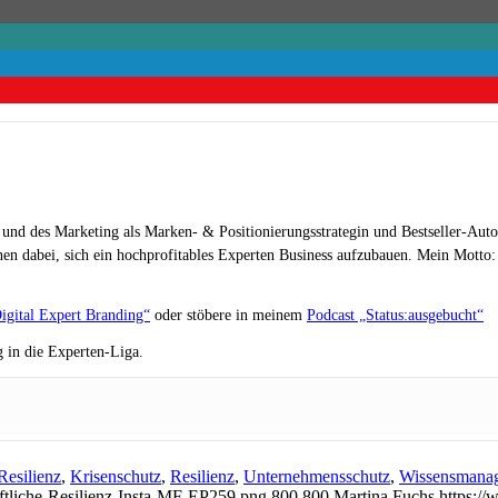
 und des Marketing als Marken- & Positionierungsstrategin und Bestseller-Auto
en dabei, sich ein hochprofitables Experten Business aufzubauen. Mein Motto: „
igital Expert Branding“
oder stöbere in meinem
Podcast „Status:ausgebucht“
 in die Experten-Liga.
Resilienz
,
Krisenschutz
,
Resilienz
,
Unternehmensschutz
,
Wissensmana
ftliche-Resilienz-Insta-MF-EP259.png
800
800
Martina Fuchs
https:/