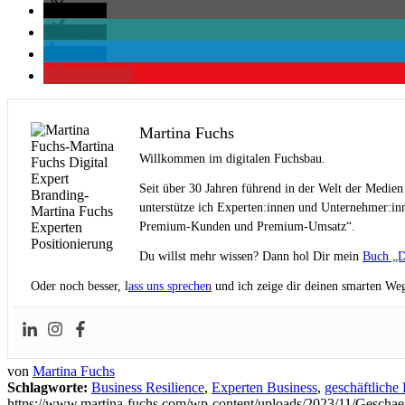
teilen
teilen
teilen
merken
0
Martina Fuchs
Willkommen im digitalen Fuchsbau.
Seit über 30 Jahren führend in der Welt der Medien
unterstütze ich Experten:innen und Unternehmer:inn
Premium-Kunden und Premium-Umsatz“.
Du willst mehr wissen? Dann hol Dir mein
Buch „D
Oder noch besser, l
ass uns sprechen
und ich zeige dir deinen smarten Weg
von
Martina Fuchs
Schlagworte:
Business Resilience
,
Experten Business
,
geschäftliche 
https://www.martina-fuchs.com/wp-content/uploads/2023/11/Geschae