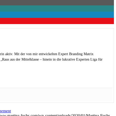
rin aktiv. Mit der von mir entwickelten Expert Branding Matrix
Raus aus der Mittelklasse – hinein in die lukrative Experten Liga für
gement
/www.martina-fuchs.com/wp-content/uploads/2020/01/Martina-Fuchs-