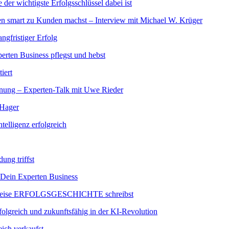
r wichtigste Erfolgsschlüssel dabei ist
ten smart zu Kunden machst – Interview mit Michael W. Krüger
ngfristiger Erfolg
rten Business pflegst und hebst
iert
g – Experten-Talk mit Uwe Rieder
 Hager
telligenz erfolgreich
ung triffst
Dein Experten Business
nreise ERFOLGSGESCHICHTE schreibst
eich und zukunftsfähig in der KI-Revolution
ich verkaufst