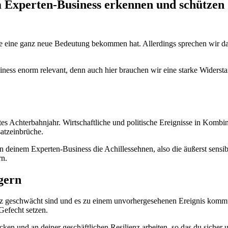
im Experten-Business erkennen und schützen
le eine ganz neue Bedeutung bekommen hat. Allerdings sprechen wir dab
Business enorm relevant, denn auch hier brauchen wir eine starke Widerst
htes Achterbahnjahr. Wirtschaftliche und politische Ereignisse in Kom
atzeinbrüche.
n deinem Experten-Business die Achillessehnen, also die äußerst sensibl
rn.
igern
nz geschwächt sind und es zu einem unvorhergesehenen Ereignis kommt
Gefecht setzen.
cken und an deiner geschäftlichen Resilienz arbeiten, so das du siche