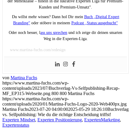
der Mittelklasse – hinein in die lukrative Experten Liga für Premium-
Kunden und Premium-Umsatz“.
Du willst mehr wissen? Dann hol Dir mein
Buch „Digital Expert
Branding“
oder stöbere in meinem
Podcast „Status:ausgebucht“
Oder noch besser, l
ass uns sprechen
und ich zeige dir deinen smarten
Weg in die Experten-Liga.
www.martina-fuchs.com/redesign
von
Martina Fuchs
https://www.martina-fuchs.com/wp-
content/uploads/2023/07/Buchverlag-Vs-Selfpublishing-Recap-
MF_EP315-Webseite.png
800
800
Martina Fuchs
https://www.martina-fuchs.com/wp-
content/uploads/2020/01/Martina-Fuchs-Logo-2020-Web400px.jpg
Martina Fuchs
2023-07-20 04:00:00
2025-05-29 18:26:10
Buchverlag
vs. Selfpublishing: Wie du die richtige Entscheidung triffst!
Experten Mindset
,
Experten Positionierung
,
ExpertenMarketing
,
Expertenstatus