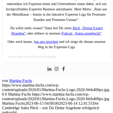
unterstütze ich Experten:innen und Unternehmer:innen dabei, sich ein
hochprofitables Experten Business aufzubauen. Mein Motto: „Raus aus
der Mittelklasse – hinein in die lukrative Experten Liga für Premium-
Kunden und Premium-Umsatz“.
Du willst mehr wissen? Dann hol Dir mein
Buch „Digital Expert
Branding“
oder stöbere in meinem
Podcast „Status:ausgebucht“
Oder noch besser, l
ass uns sprechen
und ich zeige dir deinen smarten
Weg in die Experten-Liga.
www.martina-fuchs.com/redesign
von
Martina Fuchs
https://www.martina-fuchs.com/wp-
content/uploads/2020/01/Martina-Fuchs-Logo-2020-Web400px.jpg
0
0
Martina Fuchs
https://www.martina-fuchs.com/wp-
content/uploads/2020/01/Martina-Fuchs-Logo-2020-Web400px.jpg
Martina Fuchs
2023-06-15 04:00:00
2023-06-14 12:41:51
Der
Cambridge Sales Pitch – wie Du Deine Angebote erfolgreich
verkaufst