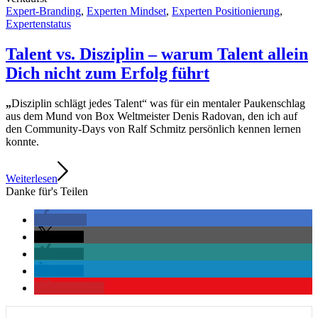
Expert-Branding
,
Experten Mindset
,
Experten Positionierung
,
Expertenstatus
Talent vs. Disziplin – warum Talent allein
Dich nicht zum Erfolg führt
„
Disziplin schlägt jedes Talent“ was für ein mentaler Paukenschlag
aus dem Mund von Box Weltmeister Denis Radovan, den ich auf
den Community-Days von Ralf Schmitz persönlich kennen lernen
konnte.
Weiterlesen
Danke für's Teilen
teilen
teilen
teilen
teilen
merken
0