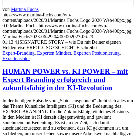
von
Martina Fuchs
https://www.martina-fuchs.com/wp-
content/uploads/2020/01/Martina-Fuchs-Logo-2020-Web400px.jpg
0
0
Martina Fuchs
https://www.martina-fuchs.com/wp-
content/uploads/2020/01/Martina-Fuchs-Logo-2020-Web400px.jpg
Martina Fuchs
2023-06-29 04:00:00
2023-06-29
01:13:41
SIGNATURE STORY – wie Du mit Deiner eigenen
Heldenreise ERFOLGSGESCHICHTE schreibst
Expert-Branding
,
Experten Mindset
,
Experten Positionierung
,
Expertenstatus
HUMAN POWER vs. KI POWER – mit
Expert Branding erfolgreich und
zukunftsfähig in der KI-Revolution
In der heutigen Episode von „Status:ausgebucht“ dreht sich alles um
das Thema Künstliche Intelligenz (KI) und die Bedeutung des
EXPERT BRANDING für die Zukunftsfähigkeit deines Business.
In den Medien ist KI derzeit allgegenwärtig und gewinnt
zunehmend an Bedeutung. Es ist an der Zeit, sich damit
auseinanderzusetzen und zu erkennen, dass KI gekommen ist, um
zu bleiben, um unser Leben sowie unsere Arbeitswelt nachhaltig zu