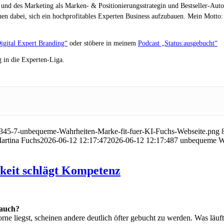
 und des Marketing als Marken- & Positionierungsstrategin und Bestseller-Auto
en dabei, sich ein hochprofitables Experten Business aufzubauen. Mein Motto: „
igital Expert Branding“
oder stöbere in meinem
Podcast „Status:ausgebucht“
 in die Experten-Liga.
345-7-unbequeme-Wahrheiten-Marke-fit-fuer-KI-Fuchs-Webseite.png
artina Fuchs
2026-06-12 12:17:47
2026-06-12 12:17:48
7 unbequeme Wah
keit schlägt Kompetenz
 auch?
rne liegst, scheinen andere deutlich öfter gebucht zu werden. Was läuft