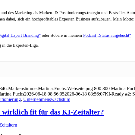
 und des Marketing als Marken- & Positionierungsstrategin und Bestseller-Auto
en dabei, sich ein hochprofitables Experten Business aufzubauen. Mein Motto: „
igital Expert Branding“
oder stöbere in meinem
Podcast „Status:ausgebucht“
 in die Experten-Liga.
-346-Markenstimme-Martina-Fuchs-Webseite.png
800
800
Martina Fuc
artina Fuchs
2026-06-18 08:56:05
2026-06-18 08:56:07
KI-Ready #2: S
itionierung
,
Unternehmenswachstum
irklich fit für das KI-Zeitalter?