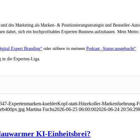
 und des Marketing als Marken- & Positionierungsstrategin und Bestseller-Auto
en dabei, sich ein hochprofitables Experten Business aufzubauen. Mein Motto: „
igital Expert Branding“
oder stöbere in meinem
Podcast „Status:ausgebucht“
 in die Experten-Liga.
347-Expertenmarken-kuehlerKopf-statt-Hitzekoller-Markenfuehrung-F
Web400px.jpg
Martina Fuchs
2026-06-25 06:00:00
2026-06-24 20:56:29
lauwarmer KI-Einheitsbrei?