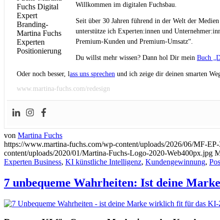
Willkommen im digitalen Fuchsbau.
Seit über 30 Jahren führend in der Welt der Medien
unterstütze ich Experten:innen und Unternehmer:inn
Premium-Kunden und Premium-Umsatz“.
Du willst mehr wissen? Dann hol Dir mein
Buch „D
Oder noch besser, l
ass uns sprechen
und ich zeige dir deinen smarten Weg
www.martina-fuchs.com/redesign
von
Martina Fuchs
https://www.martina-fuchs.com/wp-content/uploads/2026/06/MF-EP
content/uploads/2020/01/Martina-Fuchs-Logo-2020-Web400px.jpg
M
Experten Business
,
KI künstliche Intelligenz
,
Kundengewinnung
,
Pos
7 unbequeme Wahrheiten: Ist deine Marke w