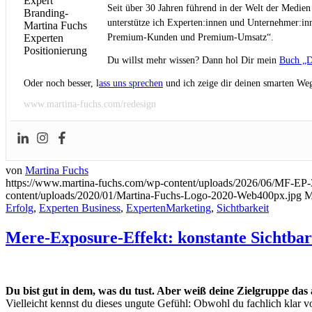
Seit über 30 Jahren führend in der Welt der Medien
unterstütze ich Experten:innen und Unternehmer:inn
Premium-Kunden und Premium-Umsatz“.
Du willst mehr wissen? Dann hol Dir mein
Buch „D
Oder noch besser, l
ass uns sprechen
und ich zeige dir deinen smarten Weg
www.martina-fuchs.com/redesign
von
Martina Fuchs
https://www.martina-fuchs.com/wp-content/uploads/2026/06/MF-EP-
content/uploads/2020/01/Martina-Fuchs-Logo-2020-Web400px.jpg
M
Erfolg
,
Experten Business
,
ExpertenMarketing
,
Sichtbarkeit
Mere-Exposure-Effekt: konstante Sichtbar
Du bist gut in dem, was du tust. Aber weiß deine Zielgruppe das
Vielleicht kennst du dieses ungute Gefühl: Obwohl du fachlich klar vo