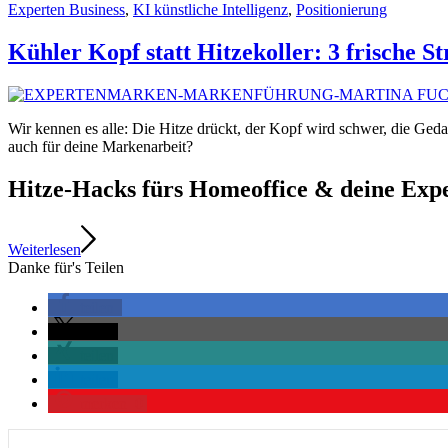
Experten Business
,
KI künstliche Intelligenz
,
Positionierung
Kühler Kopf statt Hitzekoller: 3 frische 
Wir kennen es alle: Die Hitze drückt, der Kopf wird schwer, die Geda
auch für deine Markenarbeit?
Hitze-Hacks fürs Homeoffice & deine Ex
Weiterlesen
Danke für's Teilen
teilen
teilen
teilen
teilen
merken
0