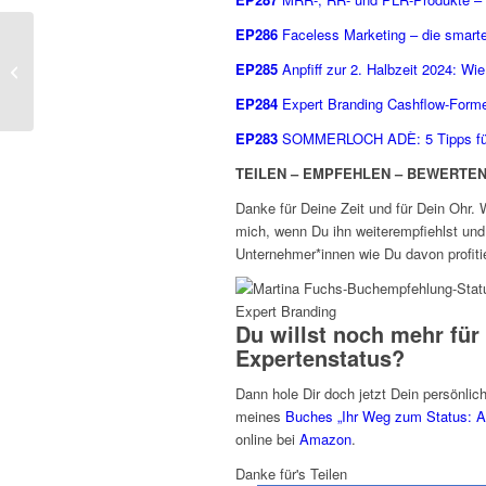
EP286
Faceless Marketing – die smart
Mehr Umsatz, bitte! 3
Hebel, die 2025 deine
EP285
Anpfiff zur 2. Halbzeit 2024: Wi
Umsatzkurve garantiert
EP284
Expert Branding Cashflow-Formel
steigen ...
EP283
SOMMERLOCH ADÈ: 5 Tipps für 
TEILEN – EMPFEHLEN – BEWERTE
Danke für Deine Zeit und für Dein Ohr. 
mich, wenn Du ihn weiterempfiehlst und
Unternehmer*innen wie Du davon profiti
Du willst noch mehr für
Expertenstatus?
Dann hole Dir doch jetzt Dein persönl
meines
Buches „Ihr Weg zum Status
online bei
Amazon
.
Danke für's Teilen