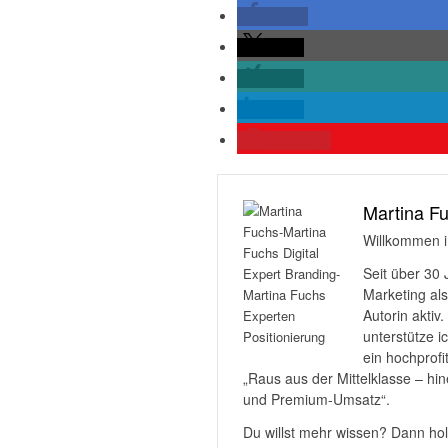
teilen
teilen
teilen
teilen
merken
0
Martina F
Willkommen i
Seit über 30
Marketing als
Autorin aktiv
unterstütze 
ein hochprof
„Raus aus der Mittelklasse – hi
und Premium-Umsatz“.
Du willst mehr wissen? Dann ho