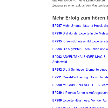
Marketing-Tool-Kit, eine Leseprobe z
Zugang zu einer exklusiven Masterclas
Mehr Erfolg zum hören f
EP297
Mehr Umsatz, bitte! 3 Hebel, die
EP296
Bist du als Experte in die Mehrw
EP295
Krisen-Schutzschild Expertenstat
EP294
Die 5 größten Pitch-Fallen und w
EP293
ADVENTSKALENDER-MAGIE: Einfa
Anderwald
EP292
Die 3 Schlüssel-Elemente eines 
EP291
Guest-Podcasting: Die schlauste
EP290
MEGABRAND ADELE – 5 Learnings
EP289
3 Pitches für volle Auftragsbüch
EP288
Experten-Business: Von der Auft
EP287
MRR-, RR- und PLR-Produkte – 