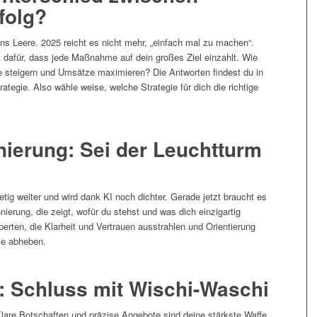
folg?
ns Leere. 2025 reicht es nicht mehr, „einfach mal zu machen“.
t dafür, dass jede Maßnahme auf dein großes Ziel einzahlt. Wie
 steigern und Umsätze maximieren? Die Antworten findest du in
ategie. Also wähle weise, welche Strategie für dich die richtige
nierung: Sei der Leuchtturm
ig weiter und wird dank KI noch dichter. Gerade jetzt braucht es
ierung, die zeigt, wofür du stehst und was dich einzigartig
rten, die Klarheit und Vertrauen ausstrahlen und Orientierung
se abheben.
t: Schluss mit Wischi-Waschi
are Botschaften und präzise Angebote sind deine stärkste Waffe,