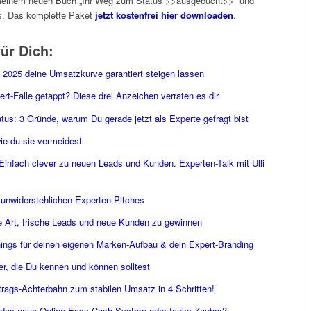
u meinem neuen Buch „Ihr Weg zum Status >>ausgebucht>>“ und
s. Das komplette Paket
jetzt kostenfrei hier downloaden
.
ür Dich:
 2025 deine Umsatzkurve garantiert steigen lassen
ert-Falle getappt? Diese drei Anzeichen verraten es dir
us: 3 Gründe, warum Du gerade jetzt als Experte gefragt bist
ie du sie vermeidest
ch clever zu neuen Leads und Kunden. Experten-Talk mit Ulli
unwiderstehlichen Experten-Pitches
 Art, frische Leads und neue Kunden zu gewinnen
 für deinen eigenen Marken-Aufbau & dein Expert-Branding
er, die Du kennen und können solltest
rags-Achterbahn zum stabilen Umsatz in 4 Schritten!
das neue Online-Easy-Cash System oder fauler Zauber?