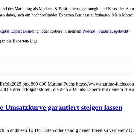
 und des Marketing als Marken- & Positionierungsstrategin und Bestseller-Auto
en dabei, sich ein hochprofitables Experten Business aufzubauen. Mein Motto: „
igital Expert Branding“
oder stöbere in meinem
Podcast „Status:ausgebucht“
 in die Experten-Liga.
-Erfolg2025.png
800
800
Martina Fuchs
https://www.martina-fuchs.co
:33
Die drei Erfolgsfaktoren, die dich 2025 als Experte mit deinem Bus
ne Umsatzkurve garantiert steigen lassen
ch in endlosen To-Do-Listen oder ständig neuen Ideen zu verlieren? Die