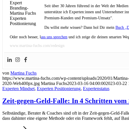
Seit über 30 Jahren führend in der Welt der Medien
unterstütze ich Experten:innen und Unternehmer:inn
Premium-Kunden und Premium-Umsatz“.
Du willst mehr wissen? Dann hol Dir mein
Buch „D
Oder noch besser, l
ass uns sprechen
und ich zeige dir deinen smarten Weg
www.martina-fuchs.com/redesign
von
Martina Fuchs
https://www.martina-fuchs.com/wp-content/uploads/2020/01/Marti
2020-Web400px.jpg
Martina Fuchs
2023-03-16 04:00:00
2023-03-22 
Experten Mindset
,
Experten Positionierung
,
Expertenstatus
Zeit-gegen-Geld-Falle: In 4 Schritten v
Selbständige, Berater & Coaches sind oft in der Zeit-gegen-Geld-Falle
dass dahinter eine eigene Methode oder ein Framework fehlt, auf Ba