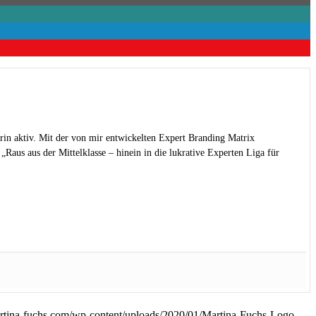
rin aktiv. Mit der von mir entwickelten Expert Branding Matrix
Raus aus der Mittelklasse – hinein in die lukrative Experten Liga für
rtina-fuchs.com/wp-content/uploads/2020/01/Martina-Fuchs-Logo-