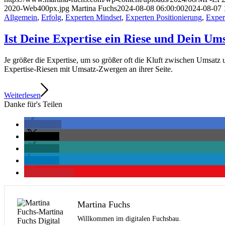
2020-Web400px.jpg
Martina Fuchs
2024-08-08 06:00:00
2024-08-07 
Allgemein
,
Erfolg
,
Experten Mindset
,
Experten Positionierung
,
Exper
Ist Deine Expertise ein Riese und Dein Um
Je größer die Expertise, um so größer oft die Kluft zwischen Umsatz u
Expertise-Riesen mit Umsatz-Zwergen an ihrer Seite.
Weiterlesen
Danke für's Teilen
teilen
teilen
teilen
teilen
merken
0
Martina Fuchs
Willkommen im digitalen Fuchsbau.