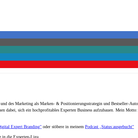
 und des Marketing als Marken- & Positionierungsstrategin und Bestseller-Auto
en dabei, sich ein hochprofitables Experten Business aufzubauen. Mein Motto: „
igital Expert Branding“
oder stöbere in meinem
Podcast „Status:ausgebucht“
 in die Experten-Liga.