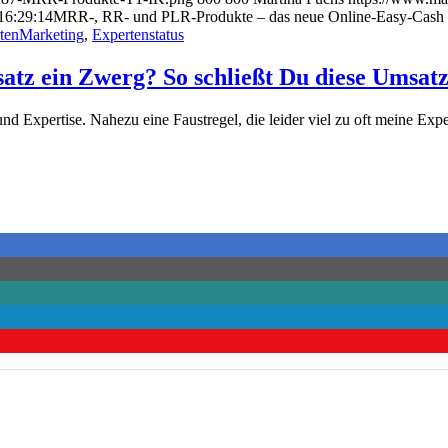
16:29:14
MRR-, RR- und PLR-Produkte – das neue Online-Easy-Cash S
tenMarketing
,
Expertenstatus
satz ein Zwerg? So schließt Du diese Umsatz
nd Expertise. Nahezu eine Faustregel, die leider viel zu oft meine Exp