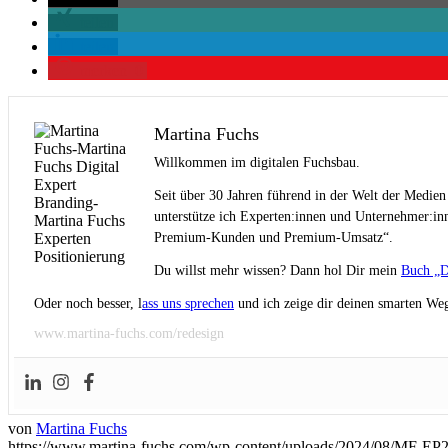
teilen
teilen
merken
0
Martina Fuchs
Willkommen im digitalen Fuchsbau.
Seit über 30 Jahren führend in der Welt der Medien
unterstütze ich Experten:innen und Unternehmer:inn
Premium-Kunden und Premium-Umsatz“.
Du willst mehr wissen? Dann hol Dir mein
Buch „D
Oder noch besser, l
ass uns sprechen
und ich zeige dir deinen smarten Weg
www.martina-fuchs.com/redesign
von
Martina Fuchs
https://www.martina-fuchs.com/wp-content/uploads/2024/08/MF-E