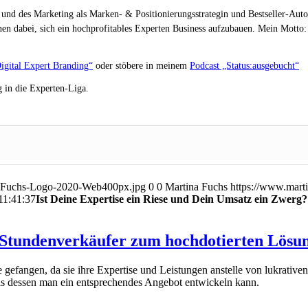
 und des Marketing als Marken- & Positionierungsstrategin und Bestseller-Auto
en dabei, sich ein hochprofitables Experten Business aufzubauen. Mein Motto: „
igital Expert Branding“
oder stöbere in meinem
Podcast „Status:ausgebucht“
 in die Experten-Liga.
na-Fuchs-Logo-2020-Web400px.jpg
0
0
Martina Fuchs
https://www.mart
11:41:37
Ist Deine Expertise ein Riese und Dein Umsatz ein Zwerg? 
om Stundenverkäufer zum hochdotierten Lös
 gefangen, da sie ihre Expertise und Leistungen anstelle von lukrative
sis dessen man ein entsprechendes Angebot entwickeln kann.