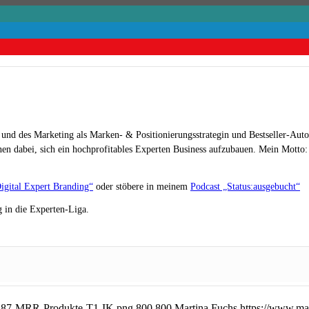
 und des Marketing als Marken- & Positionierungsstrategin und Bestseller-Auto
en dabei, sich ein hochprofitables Experten Business aufzubauen. Mein Motto: „
igital Expert Branding“
oder stöbere in meinem
Podcast „Status:ausgebucht“
 in die Experten-Liga.
P287-MRR-Produkte-T1-IK.png
800
800
Martina Fuchs
https://www.ma