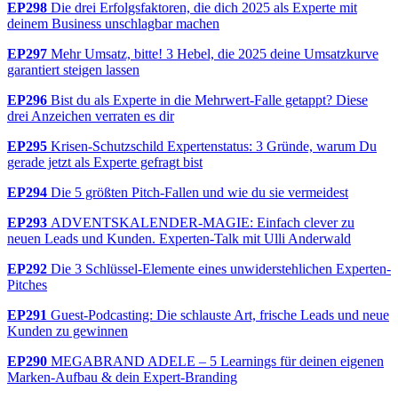
EP298
Die drei Erfolgsfaktoren, die dich 2025 als Experte mit
deinem Business unschlagbar machen
EP297
Mehr Umsatz, bitte! 3 Hebel, die 2025 deine Umsatzkurve
garantiert steigen lassen
EP296
Bist du als Experte in die Mehrwert-Falle getappt? Diese
drei Anzeichen verraten es dir
EP295
Krisen-Schutzschild Expertenstatus: 3 Gründe, warum Du
gerade jetzt als Experte gefragt bist
EP294
Die 5 größten Pitch-Fallen und wie du sie vermeidest
EP293
ADVENTSKALENDER-MAGIE: Einfach clever zu
neuen Leads und Kunden. Experten-Talk mit Ulli Anderwald
EP292
Die 3 Schlüssel-Elemente eines unwiderstehlichen Experten-
Pitches
EP291
Guest-Podcasting: Die schlauste Art, frische Leads und neue
Kunden zu gewinnen
EP290
MEGABRAND ADELE – 5 Learnings für deinen eigenen
Marken-Aufbau & dein Expert-Branding