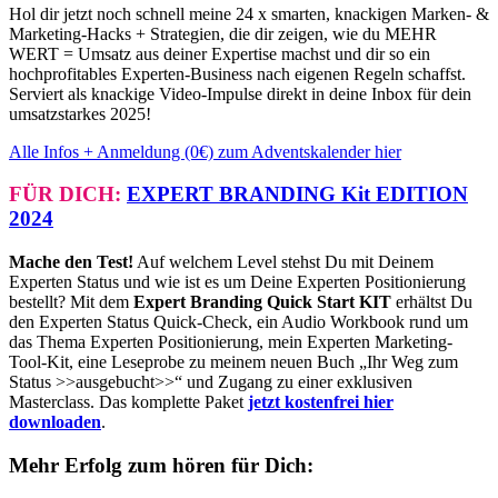
Hol dir jetzt noch schnell meine 24 x smarten, knackigen Marken- &
Marketing-Hacks + Strategien, die dir zeigen, wie du MEHR
WERT = Umsatz aus deiner Expertise machst und dir so ein
hochprofitables Experten-Business nach eigenen Regeln schaffst.
Serviert als knackige Video-Impulse direkt in deine Inbox für dein
umsatzstarkes 2025!
Alle Infos + Anmeldung (0€) zum Adventskalender hier
FÜR DICH:
EXPERT BRANDING Kit EDITION
2024
Mache den Test!
Auf welchem Level stehst Du mit Deinem
Experten Status und wie ist es um Deine Experten Positionierung
bestellt? Mit dem
Expert Branding Quick Start KIT
erhältst Du
den Experten Status Quick-Check, ein Audio Workbook rund um
das Thema Experten Positionierung, mein Experten Marketing-
Tool-Kit, eine Leseprobe zu meinem neuen Buch „Ihr Weg zum
Status >>ausgebucht>>“ und Zugang zu einer exklusiven
Masterclass. Das komplette Paket
jetzt kostenfrei hier
downloaden
.
Mehr Erfolg zum hören für Dich: