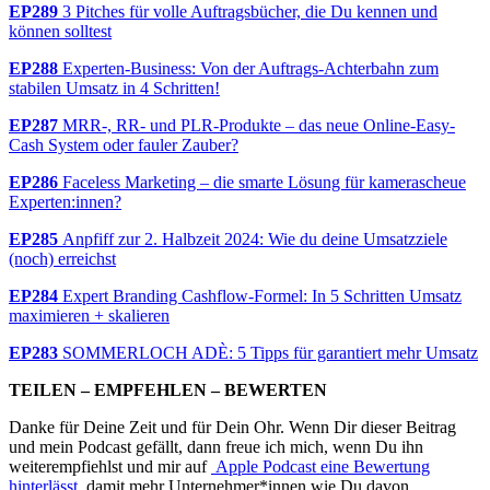
EP289
3 Pitches für volle Auftragsbücher, die Du kennen und
können solltest
EP288
Experten-Business: Von der Auftrags-Achterbahn zum
stabilen Umsatz in 4 Schritten!
EP287
MRR-, RR- und PLR-Produkte – das neue Online-Easy-
Cash System oder fauler Zauber?
EP286
Faceless Marketing – die smarte Lösung für kamerascheue
Experten:innen?
EP285
Anpfiff zur 2. Halbzeit 2024: Wie du deine Umsatzziele
(noch) erreichst
EP284
Expert Branding Cashflow-Formel: In 5 Schritten Umsatz
maximieren + skalieren
EP283
SOMMERLOCH ADÈ: 5 Tipps für garantiert mehr Umsatz
TEILEN – EMPFEHLEN – BEWERTEN
Danke für Deine Zeit und für Dein Ohr. Wenn Dir dieser Beitrag
und mein Podcast gefällt, dann freue ich mich, wenn Du ihn
weiterempfiehlst und mir auf
Apple Podcast eine Bewertung
hinterlässt
, damit mehr Unternehmer*innen wie Du davon