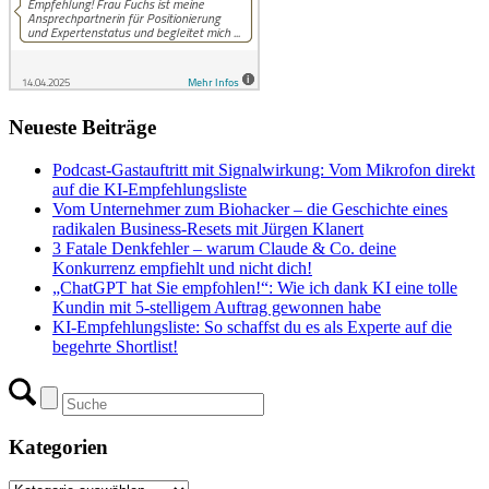
Neueste Beiträge
Podcast-Gastauftritt mit Signalwirkung: Vom Mikrofon direkt
auf die KI-Empfehlungsliste
Vom Unternehmer zum Biohacker – die Geschichte eines
radikalen Business-Resets mit Jürgen Klanert
3 Fatale Denkfehler – warum Claude & Co. deine
Konkurrenz empfiehlt und nicht dich!
„ChatGPT hat Sie empfohlen!“: Wie ich dank KI eine tolle
Kundin mit 5-stelligem Auftrag gewonnen habe
KI-Empfehlungsliste: So schaffst du es als Experte auf die
begehrte Shortlist!
Kategorien
Kategorien