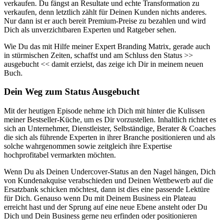
verkaufen. Du fängst an Resultate und echte Transformation zu
verkaufen, denn letztlich zählt für Deinen Kunden nichts anderes.
Nur dann ist er auch bereit Premium-Preise zu bezahlen und wird
Dich als unverzichtbaren Experten und Ratgeber sehen.
Wie Du das mit Hilfe meiner Expert Branding Matrix, gerade auch
in stürmischen Zeiten, schaffst und am Schluss den Status >>
ausgebucht << damit erzielst, das zeige ich Dir in meinem neuen
Buch.
Dein Weg zum Status Ausgebucht
Mit der heutigen Episode nehme ich Dich mit hinter die Kulissen
meiner Bestseller-Küche, um es Dir vorzustellen. Inhaltlich richtet es
sich an Unternehmer, Dienstleister, Selbständige, Berater & Coaches
die sich als führende Experten in ihrer Branche positionieren und als
solche wahrgenommen sowie zeitgleich ihre Expertise
hochprofitabel vermarkten möchten.
Wenn Du als Deinen Undercover-Status an den Nagel hängen, Dich
von Kundenakquise verabschieden und Deinen Wettbewerb auf die
Ersatzbank schicken möchtest, dann ist dies eine passende Lektüre
für Dich. Genauso wenn Du mit Deinem Business ein Plateau
erreicht hast und der Sprung auf eine neue Ebene ansteht oder Du
Dich und Dein Business gerne neu erfinden oder positionieren