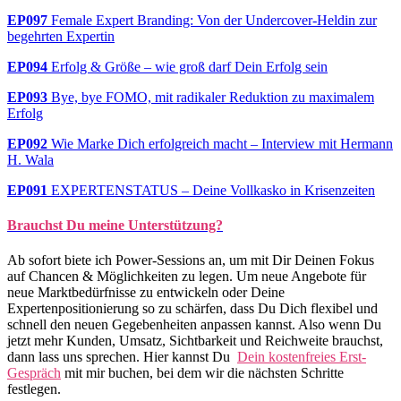
EP097
Female Expert Branding: Von der Undercover-Heldin zur
begehrten Expertin
EP094
Erfolg & Größe – wie groß darf Dein Erfolg sein
EP093
Bye, bye FOMO, mit radikaler Reduktion zu maximalem
Erfolg
EP092
Wie Marke Dich erfolgreich macht – Interview mit Hermann
H. Wala
EP091
EXPERTENSTATUS – Deine Vollkasko in Krisenzeiten
Brauchst Du meine Unterstützung?
Ab sofort biete ich Power-Sessions an, um mit Dir Deinen Fokus
auf Chancen & Möglichkeiten zu legen. Um neue Angebote für
neue Marktbedürfnisse zu entwickeln
oder Deine
Expertenpositionierung so zu schärfen, dass Du Dich flexibel und
schnell den neuen Gegebenheiten anpassen kannst. Also wenn Du
jetzt mehr Kunden, Umsatz, Sichtbarkeit und Reichweite brauchst,
dann lass uns sprechen. Hier kannst Du
Dein kostenfreies Erst-
Gespräch
mit mir buchen, bei dem wir die nächsten Schritte
festlegen.