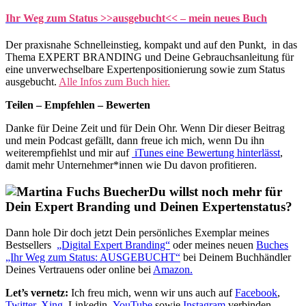
Ihr Weg zum Status >>ausgebucht<< – mein neues Buch
Der praxisnahe Schnelleinstieg, kompakt und auf den Punkt, in das
Thema EXPERT BRANDING und Deine Gebrauchsanleitung für
eine unverwechselbare Expertenpositionierung sowie zum Status
ausgebucht.
Alle Infos zum Buch hier.
Teilen – Empfehlen – Bewerten
Danke für Deine Zeit und für Dein Ohr. Wenn Dir dieser Beitrag
und mein Podcast gefällt, dann freue ich mich, wenn Du ihn
weiterempfiehlst und mir auf
iTunes eine Bewertung hinterlässt
,
damit mehr Unternehmer*innen wie Du davon profitieren.
Du willst noch mehr für
Dein Expert Branding und Deinen Expertenstatus?
Dann hole Dir doch jetzt Dein persönliches Exemplar meines
Bestsellers
„Digital Expert Branding“
oder meines neuen
Buches
„Ihr Weg zum Status: AUSGEBUCHT“
bei Deinem Buchhändler
Deines Vertrauens oder online bei
Amazon.
Let’s vernetz:
Ich freu mich, wenn wir uns auch auf
Facebook
,
Twitter
,
Xing,
Linkedin,
YouTube
sowie
Instagram
verbinden.