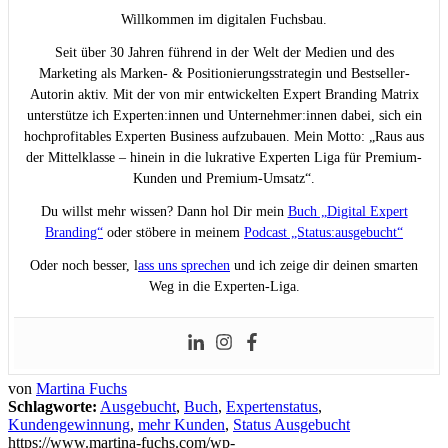
Willkommen im digitalen Fuchsbau.
Seit über 30 Jahren führend in der Welt der Medien und des
Marketing als Marken- & Positionierungsstrategin und Bestseller-
Autorin aktiv. Mit der von mir entwickelten Expert Branding Matrix
unterstütze ich Experten:innen und Unternehmer:innen dabei, sich ein
hochprofitables Experten Business aufzubauen. Mein Motto: „Raus aus
der Mittelklasse – hinein in die lukrative Experten Liga für Premium-
Kunden und Premium-Umsatz“.
Du willst mehr wissen? Dann hol Dir mein
Buch „Digital Expert
Branding“
oder stöbere in meinem
Podcast „Status:ausgebucht“
Oder noch besser, l
ass uns sprechen
und ich zeige dir deinen smarten
Weg in die Experten-Liga.
von
Martina Fuchs
Schlagworte:
Ausgebucht
,
Buch
,
Expertenstatus
,
Kundengewinnung
,
mehr Kunden
,
Status Ausgebucht
https://www.martina-fuchs.com/wp-