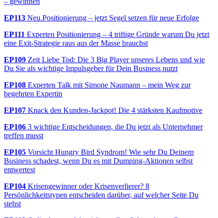
– gewinnen
EP113
Neu.Positionierung – jetzt Segel setzen für neue Erfolge
EP111
Experten Positionierung – 4 triftige Gründe warum Du jetzt
eine Exit-Strategie raus aus der Masse brauchst
EP109
Zeit Liebe Tod: Die 3 Big Player unseres Lebens und wie
Du Sie als wichtige Impulsgeber für Dein Business nutzt
EP108
Experten Talk mit Simone Naumann – mein Weg zur
begehrten Expertin
EP107
Knack den Kunden-Jackpot! Die 4 stärksten Kaufmotive
EP106
3 wichtige Entscheidungen, die Du jetzt als Unternehmer
treffen musst
EP105
Vorsicht Hungry Bird Syndrom! Wie sehr Du Deinem
Business schadest, wenn Du es mit Dumping-Aktionen selbst
entwertest
EP104
Krisengewinner oder Krisenverlierer? 8
Persönlichkeitstypen entscheiden darüber, auf welcher Seite Du
stehst