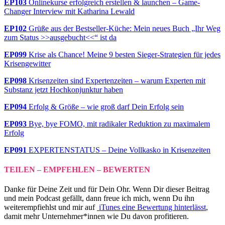
EP103
Onlinekurse erfolgreich erstellen & launchen – Game-
Changer Interview mit Katharina Lewald
EP102
Grüße aus der Bestseller-Küche: Mein neues Buch „Ihr Weg
zum Status >>ausgebucht<<“ ist da
EP099
Krise als Chance! Meine 9 besten Sieger-Strategien für jedes
Krisengewitter
EP098
Krisenzeiten sind Expertenzeiten – warum Experten mit
Substanz jetzt Hochkonjunktur haben
EP094
Erfolg & Größe – wie groß darf Dein Erfolg sein
EP093
Bye, bye FOMO, mit radikaler Reduktion zu maximalem
Erfolg
EP091
EXPERTENSTATUS – Deine Vollkasko in Krisenzeiten
TEILEN – EMPFEHLEN – BEWERTEN
Danke für Deine Zeit und für Dein Ohr. Wenn Dir dieser Beitrag
und mein Podcast gefällt, dann freue ich mich, wenn Du ihn
weiterempfiehlst und mir auf
iTunes eine Bewertung hinterlässt
,
damit mehr Unternehmer*innen wie Du davon profitieren.