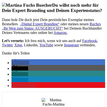
Du willst noch mehr für
Dein Expert Branding und Deinen Expertenstatus?
Dann hole Dir doch jetzt Dein persönliches Exemplar meines
Bestsellers
„Digital Expert Branding“
oder meines neuen
Buches
„Ihr Weg zum Status: AUSGEBUCHT“
bei Deinem Buchhändler
Deines Vertrauens oder online bei
Amazon.
Let’s vernetz:
Ich freu mich, wenn wir uns auch auf
Facebook
,
Twitter
,
Xing,
Linkedin,
YouTube
sowie
Instagram
verbinden.
Danke für's Teilen
teilen
teilen
teilen
teilen
merken
0