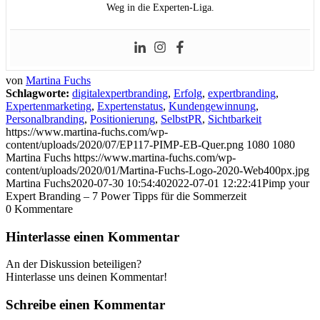
Weg in die Experten-Liga.
von
Martina Fuchs
Schlagworte:
digitalexpertbranding
,
Erfolg
,
expertbranding
,
Expertenmarketing
,
Expertenstatus
,
Kundengewinnung
,
Personalbranding
,
Positionierung
,
SelbstPR
,
Sichtbarkeit
https://www.martina-fuchs.com/wp-
content/uploads/2020/07/EP117-PIMP-EB-Quer.png
1080
1080
Martina Fuchs
https://www.martina-fuchs.com/wp-
content/uploads/2020/01/Martina-Fuchs-Logo-2020-Web400px.jpg
Martina Fuchs
2020-07-30 10:54:40
2022-07-01 12:22:41
Pimp your
Expert Branding – 7 Power Tipps für die Sommerzeit
0
Kommentare
Hinterlasse einen Kommentar
An der Diskussion beteiligen?
Hinterlasse uns deinen Kommentar!
Schreibe einen Kommentar