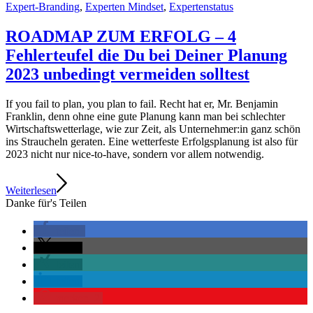
Expert-Branding
,
Experten Mindset
,
Expertenstatus
ROADMAP ZUM ERFOLG – 4
Fehlerteufel die Du bei Deiner Planung
2023 unbedingt vermeiden solltest
If you fail to plan, you plan to fail. Recht hat er, Mr. Benjamin
Franklin, denn ohne eine gute Planung kann man bei schlechter
Wirtschaftswetterlage, wie zur Zeit, als Unternehmer:in ganz schön
ins Straucheln geraten. Eine wetterfeste Erfolgsplanung ist also für
2023 nicht nur nice-to-have, sondern vor allem notwendig.
Weiterlesen
Danke für's Teilen
teilen
teilen
teilen
teilen
merken
2