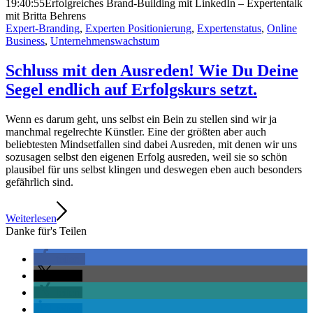
19:40:55
Erfolgreiches Brand-Building mit LinkedIn – Expertentalk
mit Britta Behrens
Expert-Branding
,
Experten Positionierung
,
Expertenstatus
,
Online
Business
,
Unternehmenswachstum
Schluss mit den Ausreden! Wie Du Deine
Segel endlich auf Erfolgskurs setzt.
Wenn es darum geht, uns selbst ein Bein zu stellen sind wir ja
manchmal regelrechte Künstler. Eine der größten aber auch
beliebtesten Mindsetfallen sind dabei Ausreden, mit denen wir uns
sozusagen selbst den eigenen Erfolg ausreden, weil sie so schön
plausibel für uns selbst klingen und deswegen eben auch besonders
gefährlich sind.
Weiterlesen
Danke für's Teilen
teilen
teilen
teilen
teilen