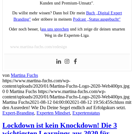
Kunden und Premium-Umsatz“.
Du willst mehr wissen? Dann hol Dir mein
Buch „Digital Expert
Branding“
oder stöbere in meinem
Podcast „Status:ausgebucht“
Oder noch besser, l
ass uns sprechen
und ich zeige dir deinen smarten
Weg in die Experten-Liga.
www.martina-fuchs.com/redesign
von
Martina Fuchs
https://www.martina-fuchs.com/wp-
content/uploads/2020/01/Martina-Fuchs-Logo-2020-Web400px.jpg
0
0
Martina Fuchs
https://www.martina-fuchs.com/wp-
content/uploads/2020/01/Martina-Fuchs-Logo-2020-Web400px.jpg
Martina Fuchs
2021-08-12 04:00:00
2021-08-12 19:56:45
Schluss mit
den Ausreden! Wie Du Deine Segel endlich auf Erfolgskurs setzt.
Expert-Branding
,
Experten Mindset
,
Expertenstatus
Lockdown ist kein Knockdown! Die 3
wichtigsten Learnings aus 2020 für