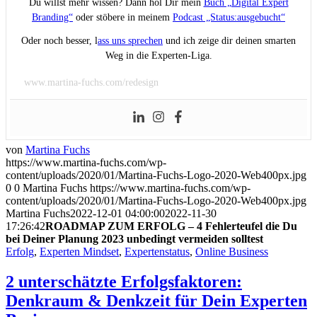
Du willst mehr wissen? Dann hol Dir mein
Buch „Digital Expert
Branding“
oder stöbere in meinem
Podcast „Status:ausgebucht“
Oder noch besser, l
ass uns sprechen
und ich zeige dir deinen smarten
Weg in die Experten-Liga.
www.martina-fuchs.com/redesign
von
Martina Fuchs
https://www.martina-fuchs.com/wp-
content/uploads/2020/01/Martina-Fuchs-Logo-2020-Web400px.jpg
0
0
Martina Fuchs
https://www.martina-fuchs.com/wp-
content/uploads/2020/01/Martina-Fuchs-Logo-2020-Web400px.jpg
Martina Fuchs
2022-12-01 04:00:00
2022-11-30
17:26:42
ROADMAP ZUM ERFOLG – 4 Fehlerteufel die Du
bei Deiner Planung 2023 unbedingt vermeiden solltest
Erfolg
,
Experten Mindset
,
Expertenstatus
,
Online Business
2 unterschätzte Erfolgsfaktoren:
Denkraum & Denkzeit für Dein Experten