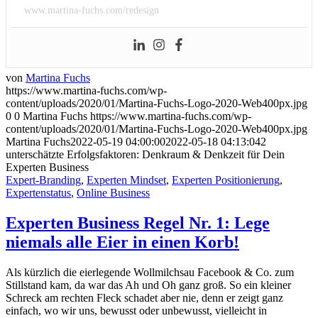
www.martina-fuchs.com/redesign
von
Martina Fuchs
https://www.martina-fuchs.com/wp-
content/uploads/2020/01/Martina-Fuchs-Logo-2020-Web400px.jpg
0
0
Martina Fuchs
https://www.martina-fuchs.com/wp-
content/uploads/2020/01/Martina-Fuchs-Logo-2020-Web400px.jpg
Martina Fuchs
2022-05-19 04:00:00
2022-05-18 04:13:04
2
unterschätzte Erfolgsfaktoren: Denkraum & Denkzeit für Dein
Experten Business
Expert-Branding
,
Experten Mindset
,
Experten Positionierung
,
Expertenstatus
,
Online Business
Experten Business Regel Nr. 1: Lege
niemals alle Eier in einen Korb!
Als kürzlich die eierlegende Wollmilchsau Facebook & Co. zum
Stillstand kam, da war das Ah und Oh ganz groß. So ein kleiner
Schreck am rechten Fleck schadet aber nie, denn er zeigt ganz
einfach, wo wir uns, bewusst oder unbewusst, vielleicht in