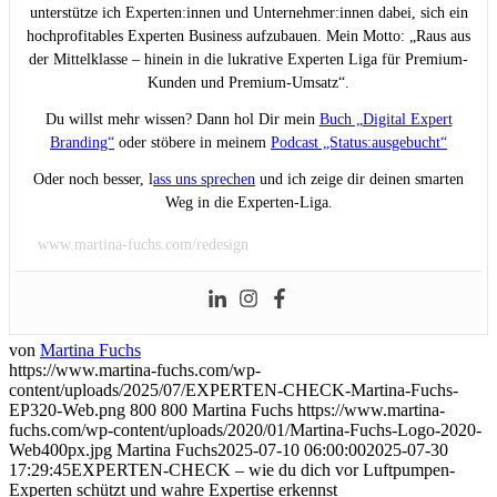
unterstütze ich Experten:innen und Unternehmer:innen dabei, sich ein
hochprofitables Experten Business aufzubauen. Mein Motto: „Raus aus
der Mittelklasse – hinein in die lukrative Experten Liga für Premium-
Kunden und Premium-Umsatz“.
Du willst mehr wissen? Dann hol Dir mein
Buch „Digital Expert
Branding“
oder stöbere in meinem
Podcast „Status:ausgebucht“
Oder noch besser, l
ass uns sprechen
und ich zeige dir deinen smarten
Weg in die Experten-Liga.
www.martina-fuchs.com/redesign
von
Martina Fuchs
https://www.martina-fuchs.com/wp-
content/uploads/2025/07/EXPERTEN-CHECK-Martina-Fuchs-
EP320-Web.png
800
800
Martina Fuchs
https://www.martina-
fuchs.com/wp-content/uploads/2020/01/Martina-Fuchs-Logo-2020-
Web400px.jpg
Martina Fuchs
2025-07-10 06:00:00
2025-07-30
17:29:45
EXPERTEN-CHECK – wie du dich vor Luftpumpen-
Experten schützt und wahre Expertise erkennst