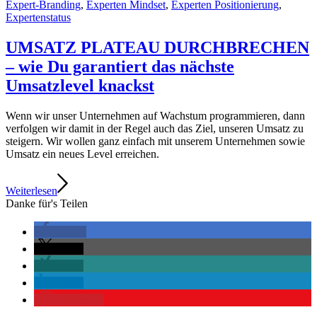
Expert-Branding
,
Experten Mindset
,
Experten Positionierung
,
Expertenstatus
UMSATZ PLATEAU DURCHBRECHEN
– wie Du garantiert das nächste
Umsatzlevel knackst
Wenn wir unser Unternehmen auf Wachstum programmieren, dann
verfolgen wir damit in der Regel auch das Ziel, unseren Umsatz zu
steigern. Wir wollen ganz einfach mit unserem Unternehmen sowie
Umsatz ein neues Level erreichen.
Weiterlesen
Danke für's Teilen
teilen
teilen
teilen
teilen
merken
2