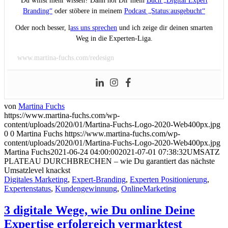
Du willst mehr wissen? Dann hol Dir mein
Buch „Digital Expert
Branding“
oder stöbere in meinem
Podcast „Status:ausgebucht“
Oder noch besser, l
ass uns sprechen
und ich zeige dir deinen smarten
Weg in die Experten-Liga.
www.martina-fuchs.com/redesign
von
Martina Fuchs
https://www.martina-fuchs.com/wp-
content/uploads/2020/01/Martina-Fuchs-Logo-2020-Web400px.jpg
0
0
Martina Fuchs
https://www.martina-fuchs.com/wp-
content/uploads/2020/01/Martina-Fuchs-Logo-2020-Web400px.jpg
Martina Fuchs
2021-06-24 04:00:00
2021-07-01 07:38:32
UMSATZ
PLATEAU DURCHBRECHEN – wie Du garantiert das nächste
Umsatzlevel knackst
Digitales Marketing
,
Expert-Branding
,
Experten Positionierung
,
Expertenstatus
,
Kundengewinnung
,
OnlineMarketing
3 digitale Wege, wie Du online Deine
Expertise erfolgreich vermarktest