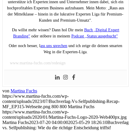
unterstütze ich Experten:innen und Unternehmer:innen dabei, sich ein
hochprofitables Experten Business aufzubauen. Mein Motto: „Raus aus
der Mittelklasse – hinein in die lukrative Experten Liga für Premium-
Kunden und Premium-Umsatz“.
Du willst mehr wissen? Dann hol Dir mein
Buch „Digital Expert
Branding“
oder stöbere in meinem
Podcast „Status:ausgebucht“
Oder noch besser, l
ass uns sprechen
und ich zeige dir deinen smarten
Weg in die Experten-Liga.
www.martina-fuchs.com/redesign
von
Martina Fuchs
https://www.martina-fuchs.com/wp-
content/uploads/2023/07/Buchverlag-Vs-Selfpublishing-Recap-
MF_EP315-Webseite.png
800
800
Martina Fuchs
https://www.martina-fuchs.com/wp-
content/uploads/2020/01/Martina-Fuchs-Logo-2020-Web400px.jpg
Martina Fuchs
2023-07-20 04:00:00
2025-05-29 18:26:10
Buchverlag
vs. Selfpublishing: Wie du die richtige Entscheidung triffst!