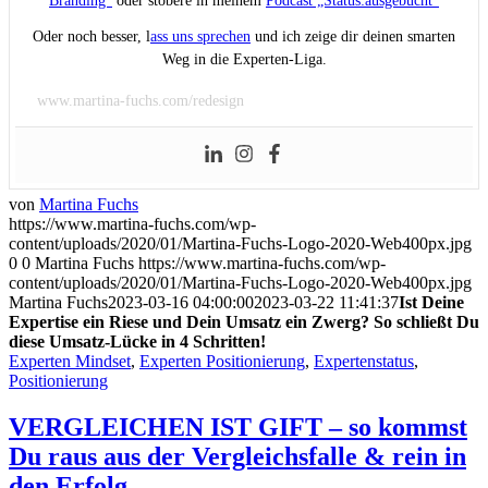
Branding“
oder stöbere in meinem
Podcast „Status:ausgebucht“
Oder noch besser, l
ass uns sprechen
und ich zeige dir deinen smarten
Weg in die Experten-Liga.
www.martina-fuchs.com/redesign
von
Martina Fuchs
https://www.martina-fuchs.com/wp-
content/uploads/2020/01/Martina-Fuchs-Logo-2020-Web400px.jpg
0
0
Martina Fuchs
https://www.martina-fuchs.com/wp-
content/uploads/2020/01/Martina-Fuchs-Logo-2020-Web400px.jpg
Martina Fuchs
2023-03-16 04:00:00
2023-03-22 11:41:37
Ist Deine
Expertise ein Riese und Dein Umsatz ein Zwerg? So schließt Du
diese Umsatz-Lücke in 4 Schritten!
Experten Mindset
,
Experten Positionierung
,
Expertenstatus
,
Positionierung
VERGLEICHEN IST GIFT – so kommst
Du raus aus der Vergleichsfalle & rein in
den Erfolg