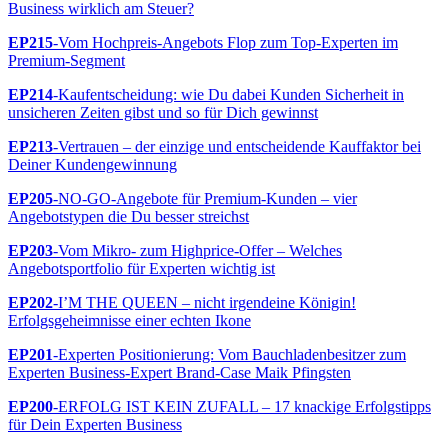
Business wirklich am Steuer?
EP215
-Vom Hochpreis-Angebots Flop zum Top-Experten im
Premium-Segment
EP214
-Kaufentscheidung: wie Du dabei Kunden Sicherheit in
unsicheren Zeiten gibst und so für Dich gewinnst
EP213
-Vertrauen – der einzige und entscheidende Kauffaktor bei
Deiner Kundengewinnung
EP205
-NO-GO-Angebote für Premium-Kunden – vier
Angebotstypen die Du besser streichst
EP203
-Vom Mikro- zum Highprice-Offer – Welches
Angebotsportfolio für Experten wichtig ist
EP202
-I’M THE QUEEN – nicht irgendeine Königin!
Erfolgsgeheimnisse einer echten Ikone
EP201
-Experten Positionierung: Vom Bauchladenbesitzer zum
Experten Business-Expert Brand-Case Maik Pfingsten
EP200
-ERFOLG IST KEIN ZUFALL – 17 knackige Erfolgstipps
für Dein Experten Business