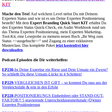
KIT
Mache den Test!
Auf welchem Level stehst Du mit Deinem
Experten Status und wie ist es um Deine Experten Positionierung
bestellt? Mit dem
Expert Branding Quick Start KIT
erhältst Du
den Experten Status Quick-Check, ein Audio Workbook rund um
das Thema Experten Positionierung, mein Experten Marketing-
Tool-Kit, eine Leseprobe zu meinem neuen Buch „Ihr Weg zum
Status >>ausgebucht>>“ und Zugang zu einer exklusiven
Masterclass. Das komplette Paket
jetzt kostenfrei hier
downloaden
.
Podcast-Episoden die Dir weiterhelfen:
EP230
-Ist Deine Expertise ein Riese und Dein Umsatz ein Zwerg?
So schließt Du diese Umsatz-Lücke in 4 Schritten!
EP229
-VERGLEICHEN IST GIFT – so kommst Du raus aus der
Vergleichsfalle & rein in den Erfolg
EP228
-POSITIONIERUNGS Einheitsbrei oder STAND-OUT-
FAKTOR?! 5 gravierende Unterscheidungsmerkmale (D)einer
Experten Positionierung