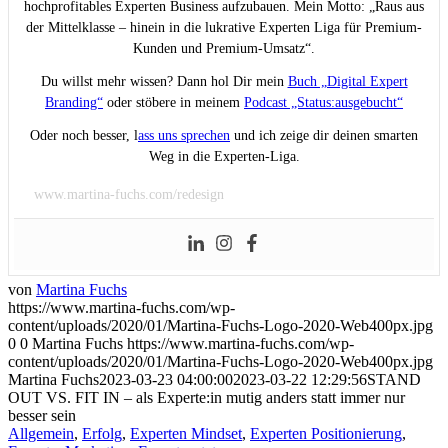
hochprofitables Experten Business aufzubauen. Mein Motto: „Raus aus
der Mittelklasse – hinein in die lukrative Experten Liga für Premium-
Kunden und Premium-Umsatz“.
Du willst mehr wissen? Dann hol Dir mein
Buch „Digital Expert
Branding“
oder stöbere in meinem
Podcast „Status:ausgebucht“
Oder noch besser, l
ass uns sprechen
und ich zeige dir deinen smarten
Weg in die Experten-Liga.
www.martina-fuchs.com/redesign
von
Martina Fuchs
https://www.martina-fuchs.com/wp-
content/uploads/2020/01/Martina-Fuchs-Logo-2020-Web400px.jpg
0
0
Martina Fuchs
https://www.martina-fuchs.com/wp-
content/uploads/2020/01/Martina-Fuchs-Logo-2020-Web400px.jpg
Martina Fuchs
2023-03-23 04:00:00
2023-03-22 12:29:56
STAND
OUT VS. FIT IN – als Experte:in mutig anders statt immer nur
besser sein
Allgemein
,
Erfolg
,
Experten Mindset
,
Experten Positionierung
,