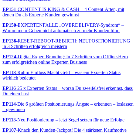
EP151
-CONTENT IS KING & CASH – 4 Content-Arten, mit
denen Du als Experte Kunden gewinnst
EP150
-EXPERTENFALLE „OVERDELIVERY-Syndrom“ –
Warum mehr Geben nicht automatisch zu mehr Kunden führt
EP136
-RESET-REBOOT-REBIRTH: NEUPOSITIONIERUNG
in 3 Schritten erfolgreich meistern
EP124
-Digital Expert Branding: In 7 Schritten vom Offline-Hero
zum erfolgreichen online Experten Business
EP118
-Ruhm Einfluss Macht Geld – was ein Experten Status
wirklich bedeutet
EP116
-25 x Experten Status – woran Du zweifelsfrei erkennst, dass
Du einen hast
EP114
-Die 6 größten Positionierungs Ängste – erkennen – loslassen
– gewinnen
EP113-
Neu.Positionierung – jetzt Segel setzen für neue Erfolge
EP107
-Knack den Kunden-Jackpot! Die 4 stärksten Kaufmotive