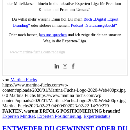
der Mittelklasse – hinein in die lukrative Experten Liga für Premium-
Kunden und Premium-Umsatz“.
Du willst mehr wissen? Dann hol Dir mein
Buch „Digital Expert
Branding“
oder stöbere in meinem
Podcast „Status:ausgebucht“
Oder noch besser, l
ass uns sprechen
und ich zeige dir deinen smarten
Weg in die Experten-Liga.
www.martina-fuchs.com/redesign
von
Martina Fuchs
https://www.martina-fuchs.com/wp-
content/uploads/2020/01/Martina-Fuchs-Logo-2020-Web400px.jpg
0
0
Martina Fuchs
https://www.martina-fuchs.com/wp-
content/uploads/2020/01/Martina-Fuchs-Logo-2020-Web400px.jpg
Martina Fuchs
2023-02-23 04:00:00
2023-02-22 14:30:27
9
FAKTEN, warum ERFOLG POSITIONIERUNG braucht!
Experten Mindset
,
Experten Positionierung
,
Expertenstatus
ENTWEDER DU GEWINNST ODER DU