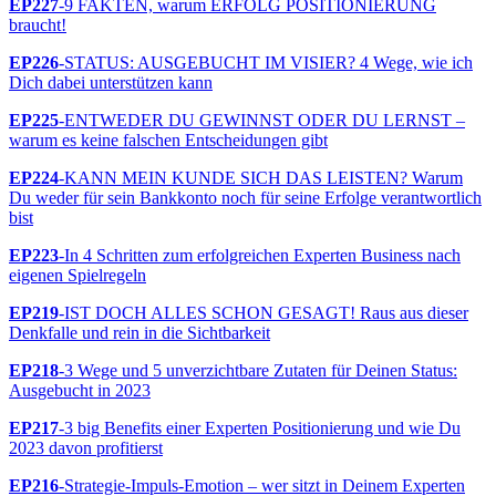
EP227
-9 FAKTEN, warum ERFOLG POSITIONIERUNG
braucht!
EP226
-STATUS: AUSGEBUCHT IM VISIER? 4 Wege, wie ich
Dich dabei unterstützen kann
EP225
-ENTWEDER DU GEWINNST ODER DU LERNST –
warum es keine falschen Entscheidungen gibt
EP224
-KANN MEIN KUNDE SICH DAS LEISTEN? Warum
Du weder für sein Bankkonto noch für seine Erfolge verantwortlich
bist
EP223
-In 4 Schritten zum erfolgreichen Experten Business nach
eigenen Spielregeln
EP219
-IST DOCH ALLES SCHON GESAGT! Raus aus dieser
Denkfalle und rein in die Sichtbarkeit
EP218
-3 Wege und 5 unverzichtbare Zutaten für Deinen Status:
Ausgebucht in 2023
EP217
-3 big Benefits einer Experten Positionierung und wie Du
2023 davon profitierst
EP216
-Strategie-Impuls-Emotion – wer sitzt in Deinem Experten