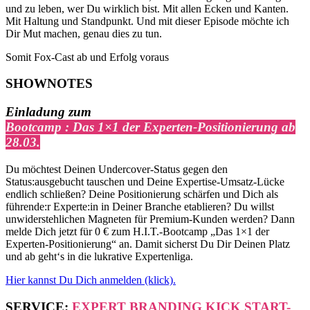
und zu leben, wer Du wirklich bist. Mit allen Ecken und Kanten.
Mit Haltung und Standpunkt. Und mit dieser Episode möchte ich
Dir Mut machen, genau dies zu tun.
Somit Fox-Cast ab und Erfolg voraus
SHOWNOTES
Einladung zum
Bootcamp : Das 1×1 der Experten-Positionierung ab
28.03
.
Du möchtest Deinen Undercover-Status gegen den
Status:ausgebucht tauschen und Deine Expertise-Umsatz-Lücke
endlich schließen? Deine Positionierung schärfen und Dich als
führende:r Experte:in in Deiner Branche etablieren? Du willst
unwiderstehlichen Magneten für Premium-Kunden werden? Dann
melde Dich jetzt für 0 € zum H.I.T.-Bootcamp „Das 1×1 der
Experten-Positionierung“ an. Damit sicherst Du Dir Deinen Platz
und ab geht‘s in die lukrative Expertenliga.
Hier kannst Du Dich anmelden (klick).
SERVICE:
EXPERT BRANDING KICK START-