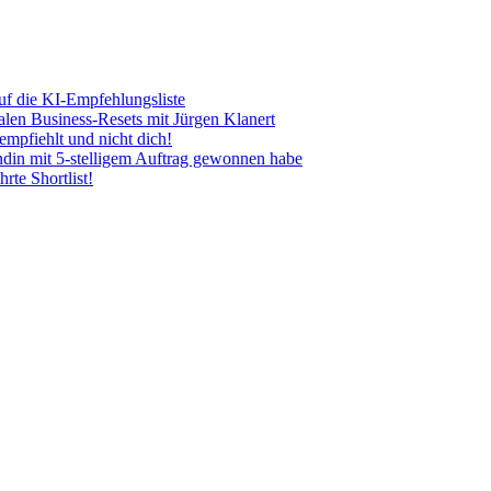
uf die KI-Empfehlungsliste
len Business-Resets mit Jürgen Klanert
mpfiehlt und nicht dich!
ndin mit 5-stelligem Auftrag gewonnen habe
rte Shortlist!