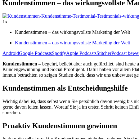
Kundenstimmen – das wirkungsvollste Mar
1x
Kundenstimmen – das wirkungsvollste Marketing der Welt
Kundenstimmen – das wirkungsvollste Marketing der Welt
Android
Google Podcasts
Spotify
Apple Podcasts
Stitcher
Podcast bewe
Kundenstimmen
– begehrt, beliebt aber auch gefürchtet, sind heu
Kundengewinnung und Social Proof geht. Dafür haben vor allem Plattf
immun betrachten so zeigen Studien doch, dass wir uns unbewusst ger
Kundenstimmen als Entscheidungshilfe
Wichtig dabei ist, dass selbst wenn Sie persönlich davon wenig bis ni
gerne davon leiten lassen. Worauf Sie ja im ersten Schritt keinen Ein
sprechen.
Proaktiv Kundenstimmen gewinnen
In dem Sie selbst proaktiv Kundenstimmen einholen, nehmen Sie das Z