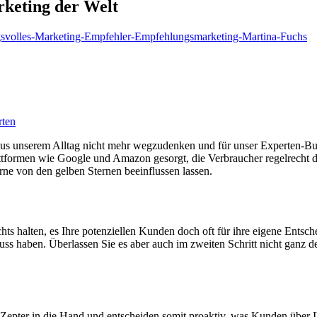
keting der Welt
rten
te aus unserem Alltag nicht mehr wegzudenken und für unser Experten-
ormen wie Google und Amazon gesorgt, die Verbraucher regelrecht dara
ne von den gelben Sternen beeinflussen lassen.
chts halten, es Ihre potenziellen Kunden doch oft für ihre eigene Entsc
fluss haben. Überlassen Sie es aber auch im zweiten Schritt nicht ganz
epter in die Hand und entscheiden somit proaktiv, was Kunden über Ih