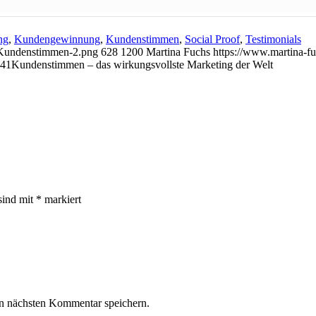
ng
,
Kundengewinnung
,
Kundenstimmen
,
Social Proof
,
Testimonials
-Kundenstimmen-2.png
628
1200
Martina Fuchs
https://www.martina-f
:41
Kundenstimmen – das wirkungsvollste Marketing der Welt
sind mit
*
markiert
n nächsten Kommentar speichern.