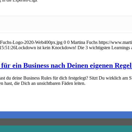
 in die Experten-Liga.
na-Fuchs-Logo-2020-Web400px.jpg
0
0
Martina Fuchs
https://www.mart
15:51:26
Lockdown ist kein Knockdown! Die 3 wichtigsten Learnings a
 für ein Business nach Deinen eigenen Rege
t du deine Business Rules für dich festgelegt? Sitzt Du wirklich am S
en hast, die Dich an unsichtbaren Fäden leiten.