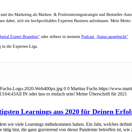
 und des Marketing als Marken- & Positionierungsstrategin und Bestseller-Auto
en dabei, sich ein hochprofitables Experten Business aufzubauen. Mein Motto: „
igital Expert Branding“
oder stöbere in meinem
Podcast „Status:ausgebucht“
 in die Experten-Liga.
na-Fuchs-Logo-2020-Web400px.jpg
0
0
Martina Fuchs
https://www.mart
13:04:43
All IN oder lass es einfach sein! Meine Überschrift für 2021
igsten Learnings aus 2020 für Deinen Erfol
n dem wir viele Learnings mitbekommen haben. Ein Jahr, welches defini
tätig bist, die ganz gravierend von dieser Pandemie betroffen ist, wie 