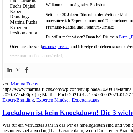
Willkommen im digitalen Fuchsbau.
Seit über 30 Jahren führend in der Welt der Medien
unterstütze ich Experten:innen und Unternehmer:inn
Premium-Kunden und Premium-Umsatz“.
Du willst mehr wissen? Dann hol Dir mein
Buch „D
Oder noch besser, l
ass uns sprechen
und ich zeige dir deinen smarten Weg
www.martina-fuchs.com/redesign
von
Martina Fuchs
https://www.martina-fuchs.com/wp-content/uploads/2020/01/Marti
2020-Web400px.jpg
Martina Fuchs
2021-01-21 04:00:00
2021-01-27 
Expert-Branding
,
Experten Mindset
,
Expertenstatus
Lockdown ist kein Knockdown! Die 3 wicht
Was für ein verrücktes Jahr in das wir da hineingeraten sind und vo
besonders viel abverlangt hat. Gerade dann, wenn Du in einer Branche 