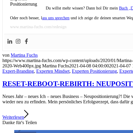
Du willst mehr wissen? Dann hol Dir mein
Buch „D
Oder noch besser, l
ass uns sprechen
und ich zeige dir deinen smarten Weg
www.martina-fuchs.com/redesign
von
Martina Fuchs
https://www.martina-fuchs.com/wp-content/uploads/2020/01/Marti
2020-Web400px.jpg
Martina Fuchs
2021-04-08 04:00:00
2021-04-07 
Expert-Branding
,
Experten Mindset
,
Experten Positionierung
,
Experte
RESET-REBOOT-REBIRTH: NEUPOSITIONIE
Neues Jahr – neues Ich – neues Business – Neupositionierung?! Die wi
wieder neu zu erfinden. Mein persönliches Erfolgsrezept, dass dafür g
Weiterlesen
Danke für's Teilen