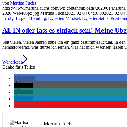
von
Martina Fuchs
https://www.martina-fuchs.com/wp-content/uploads/2020/01/Marti
2020-Web400px.jpg
Martina Fuchs
2021-02-04 04:00:00
2021-02-04 
Erfolg
,
Expert-Branding
,
Experten Mindset
,
Expertenstatus
,
Position
All IN oder lass es einfach sein! Meine Übe
Seit vielen, vielen Jahren habe ich ein ganz bestimmtes Ritual. In d
herausfordernd, was durfte ich lernen, was hat mich wachsen lassen un
Weiterlesen
Danke für's Teilen
teilen
teilen
teilen
teilen
merken
0
Martina Fuchs