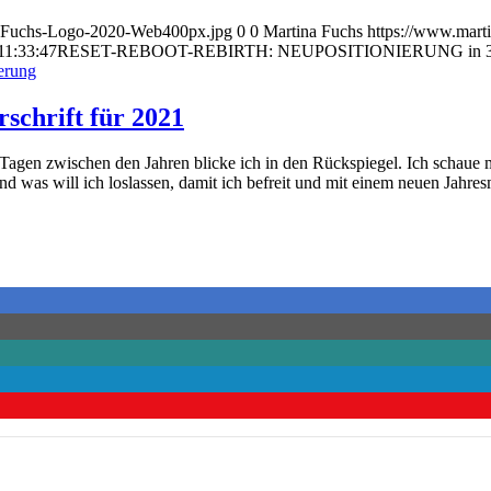
na-Fuchs-Logo-2020-Web400px.jpg
0
0
Martina Fuchs
https://www.mart
11:33:47
RESET-REBOOT-REBIRTH: NEUPOSITIONIERUNG in 3 Schri
ierung
rschrift für 2021
en Tagen zwischen den Jahren blicke ich in den Rückspiegel. Ich schaue
d was will ich loslassen, damit ich befreit und mit einem neuen Jahresm