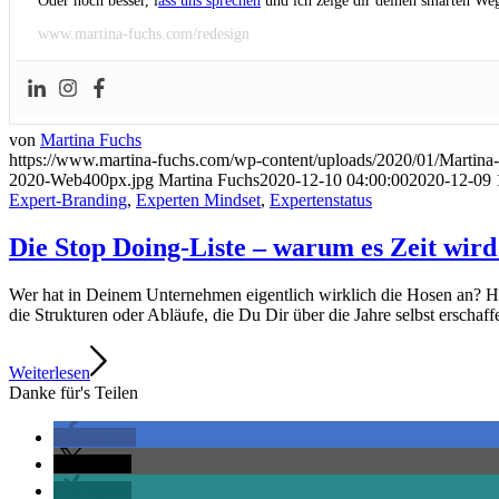
Oder noch besser, l
ass uns sprechen
und ich zeige dir deinen smarten Weg
www.martina-fuchs.com/redesign
von
Martina Fuchs
https://www.martina-fuchs.com/wp-content/uploads/2020/01/Marti
2020-Web400px.jpg
Martina Fuchs
2020-12-10 04:00:00
2020-12-09 
Expert-Branding
,
Experten Mindset
,
Expertenstatus
Die Stop Doing-Liste – warum es Zeit wird
Wer hat in Deinem Unternehmen eigentlich wirklich die Hosen an? Has
die Strukturen oder Abläufe, die Du Dir über die Jahre selbst erschaff
Weiterlesen
Danke für's Teilen
teilen
teilen
teilen