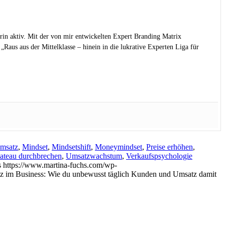
rin aktiv. Mit der von mir entwickelten Expert Branding Matrix
Raus aus der Mittelklasse – hinein in die lukrative Experten Liga für
msatz
,
Mindset
,
Mindsetshift
,
Moneymindset
,
Preise erhöhen
,
ateau durchbrechen
,
Umsatzwachstum
,
Verkaufspsychologie
s
https://www.martina-fuchs.com/wp-
atz im Business: Wie du unbewusst täglich Kunden und Umsatz damit