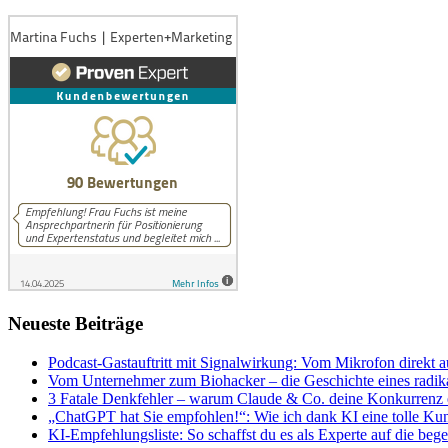
Neueste Beiträge
Podcast-Gastauftritt mit Signalwirkung: Vom Mikrofon direkt a
Vom Unternehmer zum Biohacker – die Geschichte eines radika
3 Fatale Denkfehler – warum Claude & Co. deine Konkurrenz e
„ChatGPT hat Sie empfohlen!“: Wie ich dank KI eine tolle Ku
KI-Empfehlungsliste: So schaffst du es als Experte auf die begeh