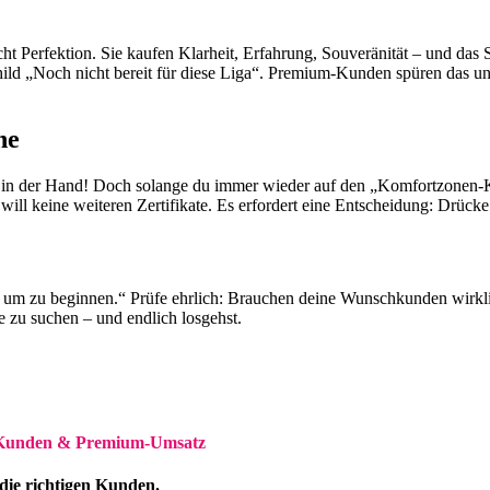
erfektion. Sie kaufen Klarheit, Erfahrung, Souveränität – und das Sig
child „Noch nicht bereit für diese Liga“. Premium-Kunden spüren das un
he
 in der Hand! Doch solange du immer wieder auf den „Komfortzonen-Kno
ill keine weiteren Zertifikate. Es erfordert eine Entscheidung: Drück
 um zu beginnen.“ Prüfe ehrlich: Brauchen deine Wunschkunden wirklich 
e zu suchen – und endlich losgehst.
Kunden & Premium-Umsatz
die richtigen Kunden.