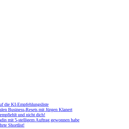
uf die KI-Empfehlungsliste
len Business-Resets mit Jürgen Klanert
mpfiehlt und nicht dich!
ndin mit 5-stelligem Auftrag gewonnen habe
rte Shortlist!