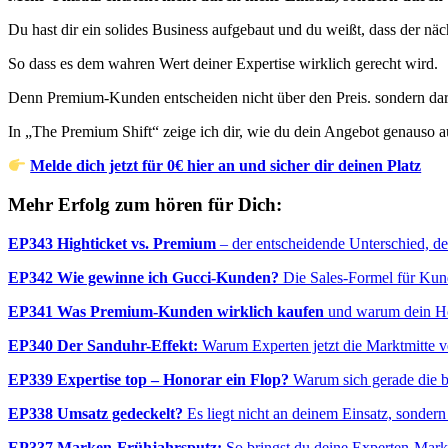
Du hast dir ein solides Business aufgebaut und du weißt, dass der näch
So dass es dem wahren Wert deiner Expertise wirklich gerecht wird.
Denn Premium-Kunden entscheiden nicht über den Preis. sondern darübe
In „The Premium Shift“ zeige ich dir, wie du dein Angebot genauso au
Melde dich jetzt für 0€ hier an und sicher dir deinen Platz
Mehr Erfolg zum hören für Dich:
EP343 Highticket vs. Premium
– der entscheidende Unterschied, de
EP342 Wie gewinne ich Gucci-Kunden?
Die Sales-Formel für Ku
EP341 Was Premium-Kunden wirklich kaufen
und warum dein Hon
EP340 Der Sanduhr-Effekt:
Warum Experten jetzt die Marktmitte 
EP339 Expertise top – Honorar ein Flop?
Warum sich gerade die be
EP338 Umsatz gedeckelt?
Es liegt nicht an deinem Einsatz, sonder
EP337 Marken-Frühjahrsputz:
So bringst du deine Experten-Mar