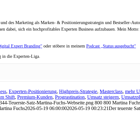
 und des Marketing als Marken- & Positionierungsstrategin und Bestseller-Auto
en dabei, sich ein hochprofitables Experten Business aufzubauen. Mein Motto: „
igital Expert Branding“
oder stöbere in meinem
Podcast „Status:ausgebucht“
 in die Experten-Liga.
ess
,
Experten-Positionierung
,
Highpreis-Strategie
,
Masterclass
,
mehr U
m Shift
,
Premium-Kunden
,
Prograstination
,
Umsatz steigern
,
Umsatzpl
344-Teuerste-Satz-Martina-Fuchs-Webseite.png
800
800
Martina Fuch
artina Fuchs
2026-05-19 06:00:00
2026-05-19 00:23:21
Der teuerste S