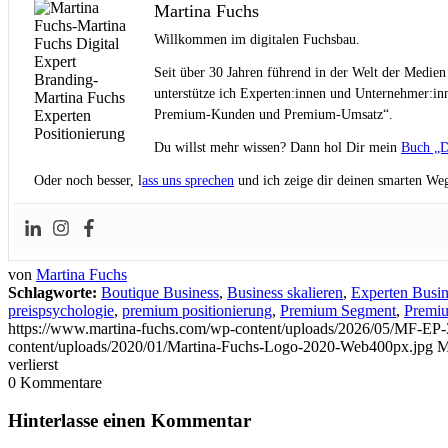
Martina Fuchs
Willkommen im digitalen Fuchsbau.
Seit über 30 Jahren führend in der Welt der Medien
unterstütze ich Experten:innen und Unternehmer:inn
Premium-Kunden und Premium-Umsatz“.
Du willst mehr wissen? Dann hol Dir mein
Buch „D
Oder noch besser, l
ass uns sprechen
und ich zeige dir deinen smarten Weg
von
Martina Fuchs
Schlagworte:
Boutique Business
,
Business skalieren
,
Experten Busin
preispsychologie
,
premium positionierung
,
Premium Segment
,
Premiu
https://www.martina-fuchs.com/wp-content/uploads/2026/05/MF-EP-
content/uploads/2020/01/Martina-Fuchs-Logo-2020-Web400px.jpg
M
verlierst
0
Kommentare
Hinterlasse einen Kommentar