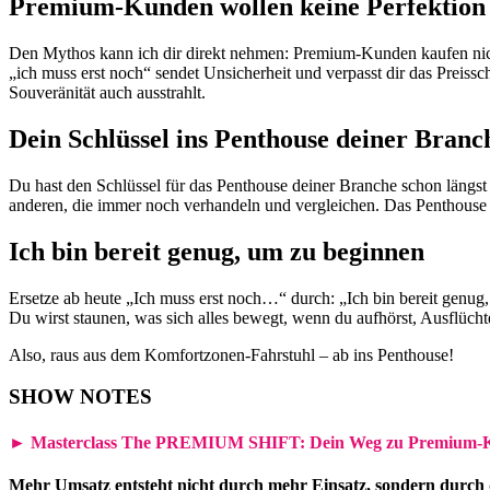
Premium-Kunden wollen keine Perfektion
Den Mythos kann ich dir direkt nehmen: Premium-Kunden kaufen nicht P
„ich muss erst noch“ sendet Unsicherheit und verpasst dir das Preiss
Souveränität auch ausstrahlt.
Dein Schlüssel ins Penthouse
deiner Branc
Du hast den Schlüssel für das Penthouse deiner Branche schon längst
anderen, die immer noch verhandeln und vergleichen. Das Penthouse w
Ich bin bereit genug, um zu beginnen
Ersetze ab heute „Ich muss erst noch…“ durch: „Ich bin bereit genug,
Du wirst staunen, was sich alles bewegt, wenn du aufhörst, Ausflücht
Also, raus aus dem Komfortzonen-Fahrstuhl – ab ins Penthouse!
SHOW NOTES
► Masterclass
The PREMIUM SHIFT: Dein Weg zu Premium-
Mehr Umsatz entsteht nicht durch mehr Einsatz, sondern durch 