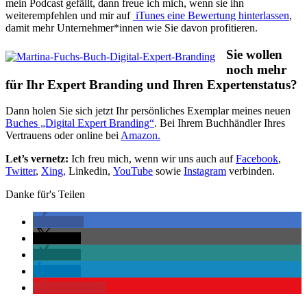
mein Podcast gefällt, dann freue ich mich, wenn sie ihn
weiterempfehlen und mir auf
iTunes eine Bewertung hinterlassen
,
damit mehr Unternehmer*innen wie Sie davon profitieren.
Sie wollen
noch mehr
für Ihr Expert Branding und Ihren Expertenstatus?
Dann holen Sie sich jetzt Ihr persönliches Exemplar meines neuen
Buches „Digital Expert Branding“
. Bei Ihrem Buchhändler Ihres
Vertrauens oder online bei
Amazon.
Let’s vernetz:
Ich freu mich, wenn wir uns auch auf
Facebook
,
Twitter
,
Xing,
Linkedin,
YouTube
sowie
Instagram
verbinden.
Danke für's Teilen
teilen
teilen
teilen
teilen
merken
27