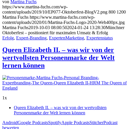
von
Martina Fuchs
https://www.martina-fuchs.com/wp-
content/uploads/2019/10/EP077-Oktoberfest-BlogV2.png
800
1200
Martina Fuchs
https://www.martina-fuchs.com/wp-
content/uploads/2020/01/Martina-Fuchs-Logo-2020-Web400px.jpg
Martina Fuchs
2019-10-03 08:00:50
2024-01-24 13:28:30
Münchner
Oktoberfest – positioniert für maximalen Umsatz & Erfolg
Erfolg
,
Expert-Branding
,
ExpertenMarketing
,
Expertenstatus
Queen Elizabeth II. – was wir von der
wertvollsten Personenmarke der Welt
lernen können
1x
Queen Elizabeth II. – was wir von der wertvollsten
Personenmarke der Welt lernen können
Android
Google Podcasts
Spotify
Apple Podcasts
Stitcher
Podcast
bewerten