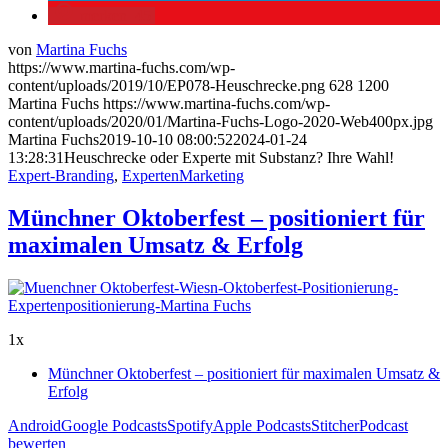
merken
45
von
Martina Fuchs
https://www.martina-fuchs.com/wp-
content/uploads/2019/10/EP078-Heuschrecke.png
628
1200
Martina Fuchs
https://www.martina-fuchs.com/wp-
content/uploads/2020/01/Martina-Fuchs-Logo-2020-Web400px.jpg
Martina Fuchs
2019-10-10 08:00:52
2024-01-24
13:28:31
Heuschrecke oder Experte mit Substanz? Ihre Wahl!
Expert-Branding
,
ExpertenMarketing
Münchner Oktoberfest – positioniert für
maximalen Umsatz & Erfolg
1x
Münchner Oktoberfest – positioniert für maximalen Umsatz &
Erfolg
Android
Google Podcasts
Spotify
Apple Podcasts
Stitcher
Podcast
bewerten