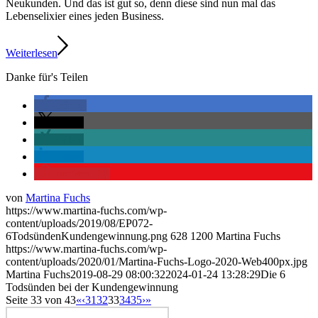
Neukunden. Und das ist gut so, denn diese sind nun mal das
Lebenselixier eines jeden Business.
Weiterlesen
Danke für's Teilen
teilen
teilen
teilen
teilen
merken
17
von
Martina Fuchs
https://www.martina-fuchs.com/wp-
content/uploads/2019/08/EP072-
6TodsündenKundengewinnung.png
628
1200
Martina Fuchs
https://www.martina-fuchs.com/wp-
content/uploads/2020/01/Martina-Fuchs-Logo-2020-Web400px.jpg
Martina Fuchs
2019-08-29 08:00:32
2024-01-24 13:28:29
Die 6
Todsünden bei der Kundengewinnung
Seite 33 von 43
«
‹
31
32
33
34
35
›
»