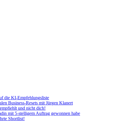
uf die KI-Empfehlungsliste
len Business-Resets mit Jürgen Klanert
mpfiehlt und nicht dich!
ndin mit 5-stelligem Auftrag gewonnen habe
rte Shortlist!