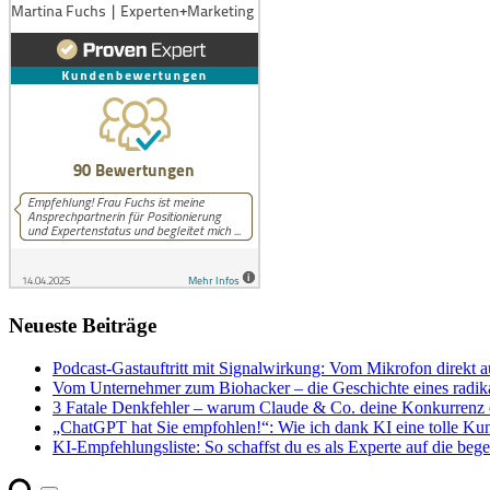
Neueste Beiträge
Podcast-Gastauftritt mit Signalwirkung: Vom Mikrofon direkt a
Vom Unternehmer zum Biohacker – die Geschichte eines radika
3 Fatale Denkfehler – warum Claude & Co. deine Konkurrenz e
„ChatGPT hat Sie empfohlen!“: Wie ich dank KI eine tolle Ku
KI-Empfehlungsliste: So schaffst du es als Experte auf die begeh