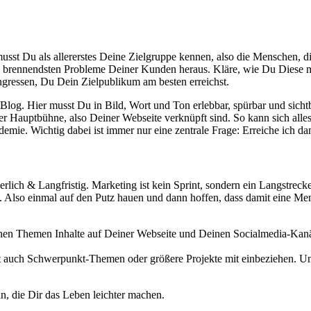
usst Du als allererstes Deine Zielgruppe kennen, also die Menschen, d
die brennendsten Probleme Deiner Kunden heraus. Kläre, wie Du Diese m
ngressen, Du Dein Zielpublikum am besten erreichst.
 Blog. Hier musst Du in Bild, Wort und Ton erlebbar, spürbar und sic
ner Hauptbühne, also Deiner Webseite verknüpft sind. So kann sich all
emie. Wichtig dabei ist immer nur eine zentrale Frage: Erreiche ich
rlich & Langfristig. Marketing ist kein Sprint, sondern ein Langstreck
 Also einmal auf den Putz hauen und dann hoffen, dass damit eine Me
lchen Themen Inhalte auf Deiner Webseite und Deinen Socialmedia-Kanä
st auch Schwerpunkt-Themen oder größere Projekte mit einbeziehen. Und
n, die Dir das Leben leichter machen.