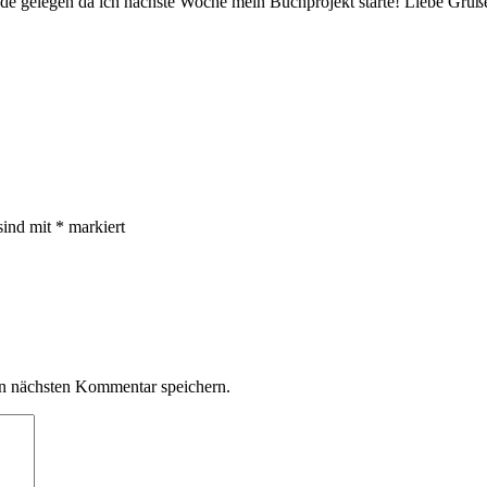
ade gelegen da ich nächste Woche mein Buchprojekt starte! Liebe Grü
sind mit
*
markiert
n nächsten Kommentar speichern.