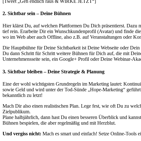
[Tweet „Geh endlich raus & WIRKE JETZT“]
2. Sichtbar sein – Deine Bühnen
Hier klärst Du, auf welchen Plattformen Du Dich präsentierst. Dazu m
tief rein. Erarbeite Dir ein Wunschkundenprofil (Avatar) und finde 
wo im Web aber auch Offline, also z.B. auf Veranstaltungen oder Ko
Die Hauptbühne für Deine Sichtbarkeit ist Deine Webseite oder Dein
Du dann Schritt für Schritt weitere Bühnen für Dich auf, die mit Dei
Unternehmensseite sein, ein Google+ Profil oder Deine Webinar-Akad
3. Sichtbar bleiben – Deine Strategie & Planung
Eine der wohl wichtigsten Grundregeln im Marketing lautet: Kontinuie
sowie Geld und wird unter der Tod-Sünde „Hope-Marketing“ geführt.
bekanntlich zu letzt!
Mach Dir also einen realistischen Plan. Lege fest, wie oft Du zu we
Zielpublikum.
Plane halbjährlich, dann hast Du einen besseren Überblick und kann
Bühnen bespielen, die aber regelmäßig und mit Herzblut.
Und vergiss nicht:
Mach es smart und einfach! Setze Online-Tools ei