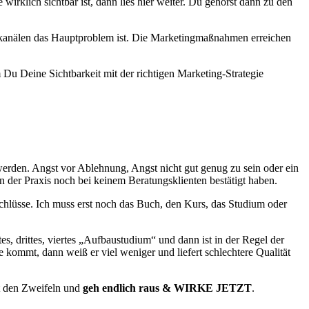
irklich sichtbar ist, dann lies hier weiter. Du gehörst dann zu den
ingkanälen das Hauptproblem ist. Die Marketingmaßnahmen erreichen
m Du Deine Sichtbarkeit mit der richtigen Marketing-Strategie
u werden. Angst vor Ablehnung, Angst nicht gut genug zu sein oder ein
n der Praxis noch bei keinem Beratungsklienten bestätigt haben.
chlüsse. Ich muss erst noch das Buch, den Kurs, das Studium oder
, drittes, viertes „Aufbaustudium“ und dann ist in der Regel der
kommt, dann weiß er viel weniger und liefert schlechtere Qualität
it den Zweifeln und
geh endlich raus & WIRKE JETZT
.