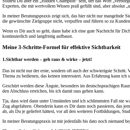
Solltest Du aber ein „Hidden Champion“ sein, der das Wort „verborgen
Experten, die mit wertvollem Wissen prall gefüllt sind, aber absolut 
In meiner Beratungspraxis zeigt sich, das hier nicht nur mangelnde
die gewünschte Zielgruppe nicht, verpuffen und führen so zu Kund
Wenn es Dir auch so geht, dann habe ich eine gute Nachricht für Dich:
kontinuierlich und langfristig aufbaust.
Meine 3-Schritte-Formel für effektive Sichtbarkeit
1.Sichtbar werden – geh raus & wirke – jetzt!
Das ist nicht nur der erste, sondern oft auch der schwierigste Schrit
Thema zu bedienen, das keinen interessiert. Aus Erfahrung kann ich s
Geschürt werden diese Ängste, besonders im deutschsprachigen Raum, 
den Abschluss erreichen, bis ich damit raus gehen kann.
Tja, dass wird dann unter Umständen und ich schlimmsten Fall nie wa
Zug abgefahren. Obendrein kann es Dir dann noch passieren, das jema
ab, als Du je geliefert hättest, vor all den weiteren Fortbildungen, St
In meiner Beratungspraxis ist mir jedenfalls bis dato noch niemand b