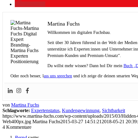
merken
0
Martina Fuchs
Willkommen im digitalen Fuchsbau.
Seit über 30 Jahren führend in der Welt der Medien
unterstütze ich Experten:innen und Unternehmer:inn
Premium-Kunden und Premium-Umsatz“.
Du willst mehr wissen? Dann hol Dir mein
Buch „D
Oder noch besser, l
ass uns sprechen
und ich zeige dir deinen smarten Weg
von
Martina Fuchs
Schlagworte:
Expertenstatus
,
Kundengewinnung
,
Sichtbarkeit
https://www.martina-fuchs.com/wp-content/uploads/2015/03/Hidden
Web400px.jpg
Martina Fuchs
2015-03-27 14:51:21
2018-05-21 20:39
4
Kommentare
Bernd
sagte: