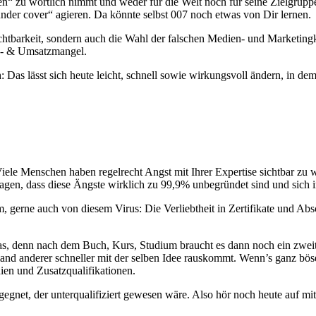
“ zu wörtlich nimmt und weder für die Welt noch für seine Zielgruppe w
„under cover“ agieren. Da könnte selbst 007 noch etwas von Dir lernen.
 Sichtbarkeit, sondern auch die Wahl der falschen Medien- und Market
en- & Umsatzmangel.
 Das lässt sich heute leicht, schnell sowie wirkungsvoll ändern, in de
t. Viele Menschen haben regelrecht Angst mit Ihrer Expertise sichtbar z
agen, dass diese Ängste wirklich zu 99,9% unbegründet sind und sich i
gerne auch von diesem Virus: Die Verliebtheit in Zertifikate und Abs
s, denn nach dem Buch, Kurs, Studium braucht es dann noch ein zweites
nd anderer schneller mit der selben Idee rauskommt. Wenn’s ganz böse 
udien und Zusatzqualifikationen.
egegnet, der unterqualifiziert gewesen wäre. Also hör noch heute auf m