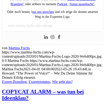
Branding“
oder stöbere in meinem
Podcast „Status:ausgebucht“
Oder noch besser, l
ass uns sprechen
und ich zeige dir deinen smarten
Weg in die Experten-Liga.
www.martina-fuchs.com/redesign
von
Martina Fuchs
https://www.martina-fuchs.com/wp-
content/uploads/2020/01/Martina-Fuchs-Logo-2020-Web400px.jpg
0
0
Martina Fuchs
https://www.martina-fuchs.com/wp-
content/uploads/2020/01/Martina-Fuchs-Logo-2020-Web400px.jpg
Martina Fuchs
2021-04-01 04:00:00
2022-05-26 19:43:44
Liz
Howard: “The Power of Voice!“ – Wie Du Deine Stimme für
Deinen Erfolg einsetzt.
Expert-Branding
,
Expertenstatus
,
Wie geht das?
COPYCAT ALARM – was tun bei
Ideenklau?