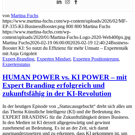
von
Martina Fuchs
https://www.martina-fuchs.com/wp-content/uploads/2026/02/MF-
EP-335-KI-BusinessBooster.png
800
800
Martina Fuchs
https://www.martina-fuchs.com/wp-
content/uploads/2020/01/Martina-Fuchs-Logo-2020-Web400px.jpg
Martina Fuchs
2026-02-19 06:00:00
2026-02-19 12:40:24
Business-
Booster KI: So nutzt du Effizienz für mehr Umsatz – Expertentalk
mit Anja Grigoleit
Expert-Branding
,
Experten Mindset
,
Experten Positionierung
,
Expertenstatus
HUMAN POWER vs. KI POWER – mit
Expert Branding erfolgreich und
zukunftsfähig in der KI-Revolution
In der heutigen Episode von „Status:ausgebucht“ dreht sich alles um
das Thema Künstliche Intelligenz (KI) und die Bedeutung des
EXPERT BRANDING für die Zukunftsfähigkeit deines Business.
In den Medien ist KI derzeit allgegenwärtig und gewinnt
zunehmend an Bedeutung. Es ist an der Zeit, sich damit
auseinanderzusetzen und zu erkennen, dass KI gekommen ist, um