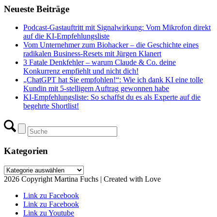
Neueste Beiträge
Podcast-Gastauftritt mit Signalwirkung: Vom Mikrofon direkt
auf die KI-Empfehlungsliste
Vom Unternehmer zum Biohacker – die Geschichte eines
radikalen Business-Resets mit Jürgen Klanert
3 Fatale Denkfehler – warum Claude & Co. deine
Konkurrenz empfiehlt und nicht dich!
„ChatGPT hat Sie empfohlen!“: Wie ich dank KI eine tolle
Kundin mit 5-stelligem Auftrag gewonnen habe
KI-Empfehlungsliste: So schaffst du es als Experte auf die
begehrte Shortlist!
Kategorien
Kategorien
2026 Copyright Martina Fuchs | Created with Love
Link zu Facebook
Link zu Facebook
Link zu Youtube