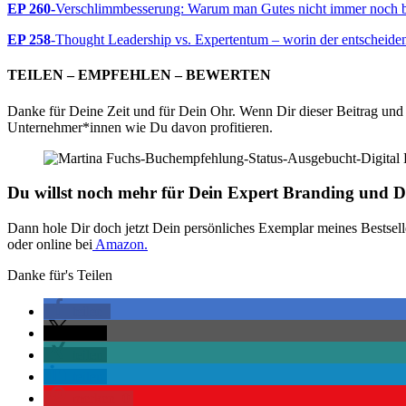
EP 260-
Verschlimmbesserung: Warum man Gutes nicht immer noch be
EP 258
-Thought Leadership vs. Expertentum – worin der entscheiden
TEILEN – EMPFEHLEN – BEWERTEN
Danke für Deine Zeit und für Dein Ohr. Wenn Dir dieser Beitrag und 
Unternehmer*innen wie Du davon profitieren.
Du willst noch mehr für Dein Expert Branding und D
Dann hole Dir doch jetzt Dein persönliches Exemplar meines Bestsel
oder online bei
Amazon.
Danke für's Teilen
teilen
teilen
teilen
teilen
merken
0