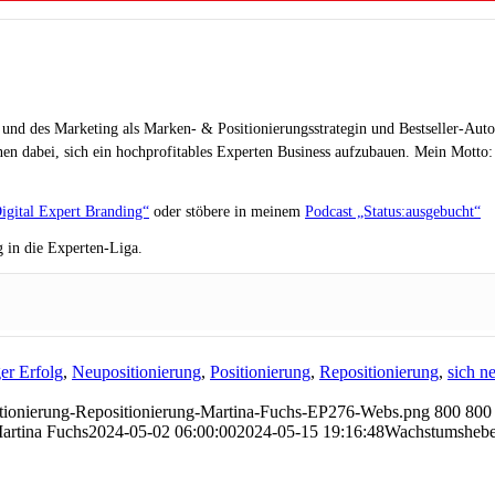
 und des Marketing als Marken- & Positionierungsstrategin und Bestseller-Auto
en dabei, sich ein hochprofitables Experten Business aufzubauen. Mein Motto: „
igital Expert Branding“
oder stöbere in meinem
Podcast „Status:ausgebucht“
 in die Experten-Liga.
ger Erfolg
,
Neupositionierung
,
Positionierung
,
Repositionierung
,
sich n
itionierung-Repositionierung-Martina-Fuchs-EP276-Webs.png
800
800
artina Fuchs
2024-05-02 06:00:00
2024-05-15 19:16:48
Wachstumshebel 