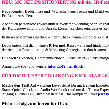
NEU:
MC NEU:POSITIONIERUNG mit der 3R-Formel
Neue Kunden-Bedürfnisse und -Wünsche, neue Trends und Marktverände
Prüfstand zu stellen.
Aber auch persönliches Wachstum & Weiterentwicklung oder Stagnat
der Kundengewinnung und Umsatz können Zeichen sein, dass es Zeit
In dieser Masterclass machen wir den Check, wann und ob es Zeit ist 
Dabei unterstützt dich meine
3R-Formel
:
Reset
= alte und hinderlic
der richtigen Positionierung & Marketing-Strategie neu durchstarten
Für wen?
Experten, Unternehmer:innen, Dienstleister & Selbständig
Anmeldung (0€) und weitere
Infos gibt’s hier (klick)
.
FÜR DICH:
EXPERT BRANDING KICK START-K
Mache den Test!
Auf welchem Level stehst Du mit Deinem Experten S
Status Quick-Check, ein Audio Workbook rund um das Thema Expert
Zugang zu einer exklusiven Masterclass. Das komplette Paket
jetzt 
Mehr Erfolg zum hören für Dich: