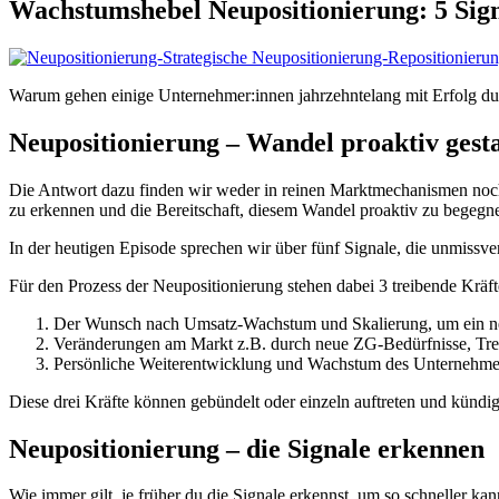
Wachstumshebel Neupositionierung: 5 Signal
Warum gehen einige Unternehmer:innen jahrzehntelang mit Erfolg du
Neupositionierung – Wandel proaktiv gest
Die Antwort dazu finden wir weder in reinen Marktmechanismen noch 
zu erkennen und die Bereitschaft, diesem Wandel proaktiv zu begegn
In der heutigen Episode sprechen wir über fünf Signale, die unmissve
Für den Prozess der Neupositionierung stehen dabei 3 treibende Kräf
Der Wunsch nach Umsatz-Wachstum und Skalierung, um ein neu
Veränderungen am Markt z.B. durch neue ZG-Bedürfnisse, Tre
Persönliche Weiterentwicklung und Wachstum des Unternehme
Diese drei Kräfte können gebündelt oder einzeln auftreten und kündige
Neupositionierung – die Signale erkennen
Wie immer gilt, je früher du die Signale erkennst, um so schneller ka