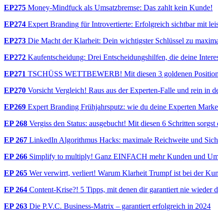
EP275
Money-Mindfuck als Umsatzbremse: Das zahlt kein Kunde!
EP274
Expert Branding für Introvertierte: Erfolgreich sichtbar mit le
EP273
Die Macht der Klarheit: Dein wichtigster Schlüssel zu maxi
EP272
Kaufentscheidung: Drei Entscheidungshilfen, die deine Interes
EP271
TSCHÜSS WETTBEWERB! Mit diesen 3 goldenen Positionier
EP270
Vorsicht Vergleich! Raus aus der Experten-Falle und rein in d
EP269
Expert Branding Frühjahrsputz: wie du deine Experten Marke
EP 268
Vergiss den Status: ausgebucht! Mit diesen 6 Schritten sorgst
EP 267
LinkedIn Algorithmus Hacks: maximale Reichweite und Sichtb
EP 266
Simplify to multiply! Ganz EINFACH mehr Kunden und Um
EP 265
Wer verwirrt, verliert! Warum Klarheit Trumpf ist bei der 
EP 264
Content-Krise?! 5 Tipps, mit denen dir garantiert nie wieder 
EP 263
Die P.V.C. Business-Matrix – garantiert erfolgreich in 2024