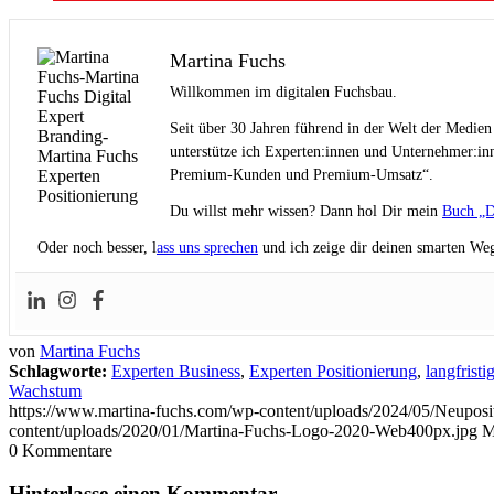
Martina Fuchs
Willkommen im digitalen Fuchsbau.
Seit über 30 Jahren führend in der Welt der Medien
unterstütze ich Experten:innen und Unternehmer:inn
Premium-Kunden und Premium-Umsatz“.
Du willst mehr wissen? Dann hol Dir mein
Buch „D
Oder noch besser, l
ass uns sprechen
und ich zeige dir deinen smarten Weg
von
Martina Fuchs
Schlagworte:
Experten Business
,
Experten Positionierung
,
langfristi
Wachstum
https://www.martina-fuchs.com/wp-content/uploads/2024/05/Neupos
content/uploads/2020/01/Martina-Fuchs-Logo-2020-Web400px.jpg
M
0
Kommentare
Hinterlasse einen Kommentar