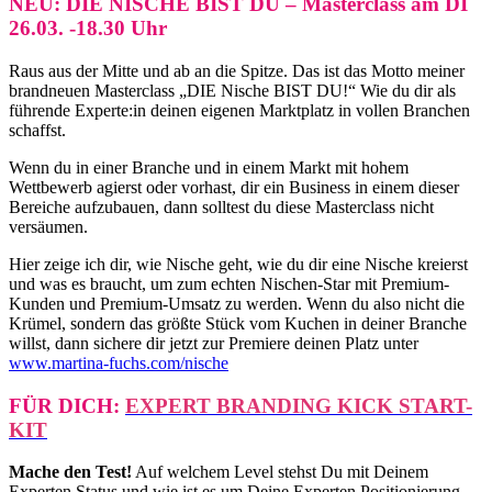
NEU: DIE NISCHE BIST DU – Masterclass am DI
26.03. -18.30 Uhr
Raus aus der Mitte und ab an die Spitze. Das ist das Motto meiner
brandneuen Masterclass „DIE Nische BIST DU!“ Wie du dir als
führende Experte:in deinen eigenen Marktplatz in vollen Branchen
schaffst.
Wenn du in einer Branche und in einem Markt mit hohem
Wettbewerb agierst oder vorhast, dir ein Business in einem dieser
Bereiche aufzubauen, dann solltest du diese Masterclass nicht
versäumen.
Hier zeige ich dir, wie Nische geht, wie du dir eine Nische kreierst
und was es braucht, um zum echten Nischen-Star mit Premium-
Kunden und Premium-Umsatz zu werden. Wenn du also nicht die
Krümel, sondern das größte Stück vom Kuchen in deiner Branche
willst, dann sichere dir jetzt zur Premiere deinen Platz unter
www.martina-fuchs.com/nische
FÜR DICH:
EXPERT BRANDING KICK START-
KIT
Mache den Test!
Auf welchem Level stehst Du mit Deinem
Experten Status und wie ist es um Deine Experten Positionierung