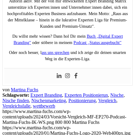
Autorin aktiv. Mit der von mir entwickelten Expert Branding Matrix
unterstütze ich Experten:innen und Unternehmer:innen dabei, sich ein
hochprofitables Experten Business aufzubauen. Mein Motto: „Raus aus
der Mittelklasse – hinein in die lukrative Experten Liga für Premium-
Kunden und Premium-Umsatz“.
Du willst mehr wissen? Dann hol Dir mein
Buch „Digital Expert
Branding“
oder stöbere in meinem
Podcast „Status:ausgebucht“
Oder noch besser, l
ass uns sprechen
und ich zeige dir deinen smarten
Weg in die Experten-Liga.
von
Martina Fuchs
Schlagworte:
Expert Branding
,
Experten Positionierun
,
Nische
,
Nische finden
,
Nischenmarketing
,
Positionierung
,
Vergleich
,
Vergleichsfalle
,
wettbewerb
https://www.martina-fuchs.com/wp-
content/uploads/2024/03/Vorsicht-Vergleich-MF-EP270-Podcast-
Martina-Fuchs-IK-WS.png
800
800
Martina Fuchs
https://www.martina-fuchs.com/wp-
content/uploads/2020/01/Martina-Fuchs-Logo-2020-Web400px.jpg