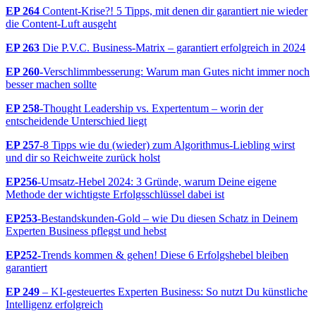
EP 264
Content-Krise?! 5 Tipps, mit denen dir garantiert nie wieder
die Content-Luft ausgeht
EP 263
Die P.V.C. Business-Matrix – garantiert erfolgreich in 2024
EP 260-
Verschlimmbesserung: Warum man Gutes nicht immer noch
besser machen sollte
EP 258
-Thought Leadership vs. Expertentum – worin der
entscheidende Unterschied liegt
EP 257
-8 Tipps wie du (wieder) zum Algorithmus-Liebling wirst
und dir so Reichweite zurück holst
EP256
-Umsatz-Hebel 2024: 3 Gründe, warum Deine eigene
Methode der wichtigste Erfolgsschlüssel dabei ist
EP253
-Bestandskunden-Gold – wie Du diesen Schatz in Deinem
Experten Business pflegst und hebst
EP252-
Trends kommen & gehen! Diese 6 Erfolgshebel bleiben
garantiert
EP 249
– KI-gesteuertes Experten Business: So nutzt Du künstliche
Intelligenz erfolgreich