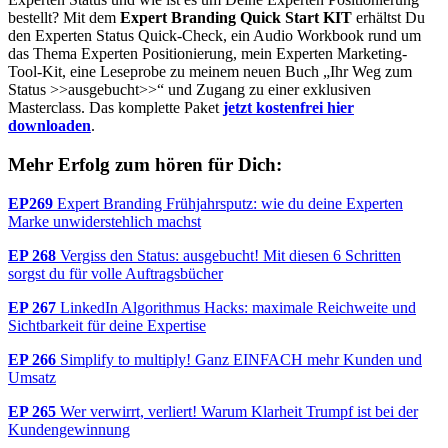
bestellt? Mit dem
Expert Branding Quick Start KIT
erhältst Du
den Experten Status Quick-Check, ein Audio Workbook rund um
das Thema Experten Positionierung, mein Experten Marketing-
Tool-Kit, eine Leseprobe zu meinem neuen Buch „Ihr Weg zum
Status >>ausgebucht>>“ und Zugang zu einer exklusiven
Masterclass. Das komplette Paket
jetzt kostenfrei hier
downloaden
.
Mehr Erfolg zum hören für Dich:
EP269
Expert Branding Frühjahrsputz: wie du deine Experten
Marke unwiderstehlich machst
EP 268
Vergiss den Status: ausgebucht! Mit diesen 6 Schritten
sorgst du für volle Auftragsbücher
EP 267
LinkedIn Algorithmus Hacks: maximale Reichweite und
Sichtbarkeit für deine Expertise
EP 266
Simplify to multiply! Ganz EINFACH mehr Kunden und
Umsatz
EP 265
Wer verwirrt, verliert! Warum Klarheit Trumpf ist bei der
Kundengewinnung