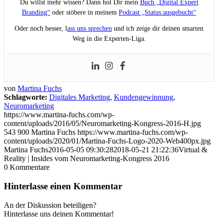
Du willst mehr wissen? Dann hol Dir mein
Buch „Digital Expert
Branding“
oder stöbere in meinem
Podcast „Status:ausgebucht“
Oder noch besser, l
ass uns sprechen
und ich zeige dir deinen smarten
Weg in die Experten-Liga.
von
Martina Fuchs
Schlagworte:
Digitales Marketing
,
Kundengewinnung
,
Neuromarketing
https://www.martina-fuchs.com/wp-
content/uploads/2016/05/Neuromarketing-Kongress-2016-H.jpg
543
900
Martina Fuchs
https://www.martina-fuchs.com/wp-
content/uploads/2020/01/Martina-Fuchs-Logo-2020-Web400px.jpg
Martina Fuchs
2016-05-05 09:30:28
2018-05-21 21:22:36
Virtual &
Reality | Insides vom Neuromarketing-Kongress 2016
0
Kommentare
Hinterlasse einen Kommentar
An der Diskussion beteiligen?
Hinterlasse uns deinen Kommentar!