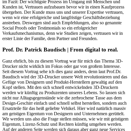
im Fazit: Der wichtigste Prozess im Umgang mit Menschen und
Kunden ist, Vertrauen aufzubauen bevor wir in einen Kaufprozess
übergehen. Der Kunde muss uns und unserer Expertise vertrauen,
wenn wir eine erfolgreiche und langfristige Geschäftsbeziehung
anstreben. Deswegen sind auch Empfehlungen, also so genannte
Social Proofs oder Testimonials so ein erfolgreicher
Verkaufsmechanismus, denn wie Studien zeigen, vertrauen wir in
erster Linie der Familie, dem Partner und Freunden.
Prof. Dr. Patrick Baudisch | From digital to real.
Ganz ehrlich, bis zu diesem Vortrag war für mich das Thema 3D-
Drucker nicht wirklich im Fokus oder gar von großem Interesse.
Seit diesem Vortrag sehe ich dies ganz anders, denn laut Prof.Dr.
Baudisch wird der 3D-Drucker unsere Welt revolutionieren und das
Gefüge von Designern und Produkt-Herstellern gewaltig auf den
Kopf stellen. Mit den sich schnell entwickelnden 3D-Druckern
werden wir künftig zu Produzenten unseres Lebens. So lassen sich
nicht nur Alltagsgegenstände wie die zerbrochene Tasse aus dem
Design-Geschirr einfach und schnell selbst herstellen, sondern auch
Ersatzteile für das heiß geliebte Vehikel. Hier wird natürlich massiv
am geistigen Eigentum von Designern und Unternehmen gerüttelt.
Wir werden uns also die Frage stellen müssen, wie wir mit geistigem
Eigentum, Lizenz-Schutz und Rechten künftig umgehen werden.
Auf der anderen Seite werden sich daraus aber ganz neue Services