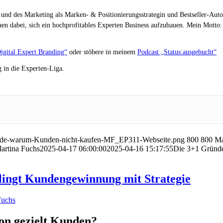
 und des Marketing als Marken- & Positionierungsstrategin und Bestseller-Auto
en dabei, sich ein hochprofitables Experten Business aufzubauen. Mein Motto: „
igital Expert Branding“
oder stöbere in meinem
Podcast „Status:ausgebucht“
 in die Experten-Liga.
uende-warum-Kunden-nicht-kaufen-MF_EP311-Webseite.png
800
800
Ma
artina Fuchs
2025-04-17 06:00:00
2025-04-16 15:17:55
Die 3+1 Gründe
lingt Kundengewinnung mit Strategie
hon gezielt Kunden?