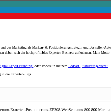
 und des Marketing als Marken- & Positionierungsstrategin und Bestseller-Auto
en dabei, sich ein hochprofitables Experten Business aufzubauen. Mein Motto: „
igital Expert Branding“
oder stöbere in meinem
Podcast „Status:ausgebucht“
 in die Experten-Liga.
nierung-Experten-Positionierung-EP308-WebSeite.png
800
800
Martina