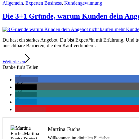
Allgemein
,
Experten Business
,
Kundengewinnung
Die 3+1 Gründe, warum Kunden dein Ange
Du hast ein starkes Angebot. Du bist Expert*in mit Erfahrung. Und tro
unsichtbare Barrieren, die den Kauf verhindern.
Weiterlesen
Danke für's Teilen
teilen
teilen
teilen
teilen
merken
0
Martina Fuchs
Willkommen im digitalen Fuchsbau.