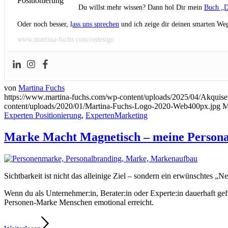
Du willst mehr wissen? Dann hol Dir mein
Buch „D
Oder noch besser, l
ass uns sprechen
und ich zeige dir deinen smarten Weg
www.martina-fuchs.com/redesign
von
Martina Fuchs
https://www.martina-fuchs.com/wp-content/uploads/2025/04/Akqu
content/uploads/2020/01/Martina-Fuchs-Logo-2020-Web400px.jpg
M
Experten Positionierung
,
ExpertenMarketing
Marke Macht Magnetisch – meine Persona
Sichtbarkeit ist nicht das alleinige Ziel – sondern ein erwünschtes „
Wenn du als Unternehmer:in, Berater:in oder Experte:in dauerhaft gefra
Personen-Marke Menschen emotional erreicht.