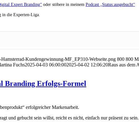
igital Expert Branding“
oder stöbere in meinem
Podcast „Status:ausgebucht“
 in die Experten-Liga.
ise-Hamsterrad-Kundengewinnung-MF_EP310-Webseite.png
800
800
Ma
artina Fuchs
2025-04-03 06:00:00
2025-04-02 12:06:20
Raus aus dem A
l Branding Erfolgs-Formel
Nebenprodukt“ erfolgreicher Markenarbeit.
gt und gebucht sein willst, reicht es nicht, einfach nur präsent zu sein