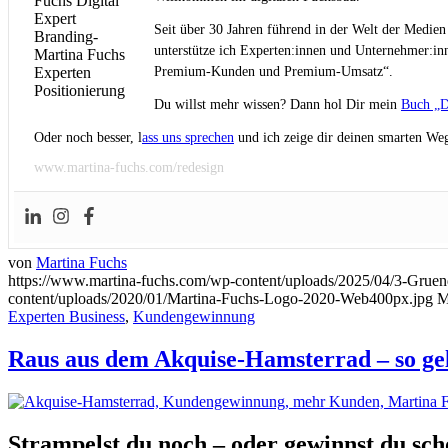
Seit über 30 Jahren führend in der Welt der Medien
unterstütze ich Experten:innen und Unternehmer:inn
Premium-Kunden und Premium-Umsatz“.
Du willst mehr wissen? Dann hol Dir mein
Buch „D
Oder noch besser, l
ass uns sprechen
und ich zeige dir deinen smarten Weg
www.martina-fuchs.com/redesign
von
Martina Fuchs
https://www.martina-fuchs.com/wp-content/uploads/2025/04/3-Gr
content/uploads/2020/01/Martina-Fuchs-Logo-2020-Web400px.jpg
M
Experten Business
,
Kundengewinnung
Raus aus dem Akquise-Hamsterrad – so ge
Strampelst du noch – oder gewinnst du sc