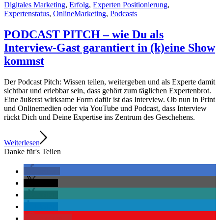
Digitales Marketing
,
Erfolg
,
Experten Positionierung
,
Expertenstatus
,
OnlineMarketing
,
Podcasts
PODCAST PITCH – wie Du als
Interview-Gast garantiert in (k)eine Show
kommst
Der Podcast Pitch: Wissen teilen, weitergeben und als Experte damit
sichtbar und erlebbar sein, dass gehört zum täglichen Expertenbrot.
Eine äußerst wirksame Form dafür ist das Interview. Ob nun in Print
und Onlinemedien oder via YouTube und Podcast, dass Interview
rückt Dich und Deine Expertise ins Zentrum des Geschehens.
Weiterlesen
Danke für's Teilen
teilen
teilen
teilen
teilen
merken
1