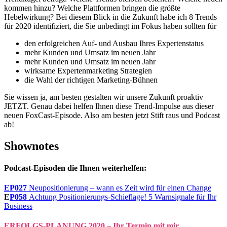
kommen hinzu? Welche Plattformen bringen die größte
Hebelwirkung? Bei diesem Blick in die Zukunft habe ich 8 Trends
für 2020 identifiziert, die Sie unbedingt im Fokus haben sollten für
den erfolgreichen Auf- und Ausbau Ihres Expertenstatus
mehr Kunden und Umsatz im neuen Jahr
mehr Kunden und Umsatz im neuen Jahr
wirksame Expertenmarketing Strategien
die Wahl der richtigen Marketing-Bühnen
Sie wissen ja, am besten gestalten wir unsere Zukunft proaktiv
JETZT. Genau dabei helfen Ihnen diese Trend-Impulse aus dieser
neuen FoxCast-Episode. Also am besten jetzt Stift raus und Podcast
ab!
Shownotes
Podcast-Episoden die Ihnen weiterhelfen:
EP027
Neupositionierung – wann es Zeit wird für einen Change
E
P058
Achtung Positionierungs-Schieflage! 5 Warnsignale für Ihr
Business
ERFOLGS-PLANUNG 2020 – Ihr Termin mit mir