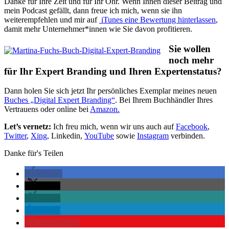
Danke für Ihre Zeit und für Ihr Ohr. Wenn Ihnen dieser Beitrag und
mein Podcast gefällt, dann freue ich mich, wenn sie ihn
weiterempfehlen und mir auf
iTunes eine Bewertung hinterlassen
,
damit mehr Unternehmer*innen wie Sie davon profitieren.
Sie wollen
noch mehr
für Ihr Expert Branding und Ihren Expertenstatus?
Dann holen Sie sich jetzt Ihr persönliches Exemplar meines neuen
Buches „Digital Expert Branding“
. Bei Ihrem Buchhändler Ihres
Vertrauens oder online bei
Amazon.
Let’s vernetz:
Ich freu mich, wenn wir uns auch auf
Facebook
,
Twitter
,
Xing,
Linkedin,
YouTube
sowie
Instagram
verbinden.
Danke für's Teilen
teilen
teilen
teilen
teilen
merken
25