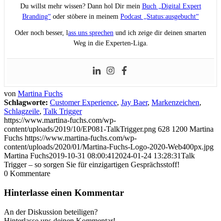
Du willst mehr wissen? Dann hol Dir mein
Buch „Digital Expert
Branding“
oder stöbere in meinem
Podcast „Status:ausgebucht“
Oder noch besser, l
ass uns sprechen
und ich zeige dir deinen smarten
Weg in die Experten-Liga.
von
Martina Fuchs
Schlagworte:
Customer Experience
,
Jay Baer
,
Markenzeichen
,
Schlagzeile
,
Talk Trigger
https://www.martina-fuchs.com/wp-
content/uploads/2019/10/EP081-TalkTrigger.png
628
1200
Martina
Fuchs
https://www.martina-fuchs.com/wp-
content/uploads/2020/01/Martina-Fuchs-Logo-2020-Web400px.jpg
Martina Fuchs
2019-10-31 08:00:41
2024-01-24 13:28:31
Talk
Trigger – so sorgen Sie für einzigartigen Gesprächsstoff!
0
Kommentare
Hinterlasse einen Kommentar
An der Diskussion beteiligen?
Hinterlasse uns deinen Kommentar!