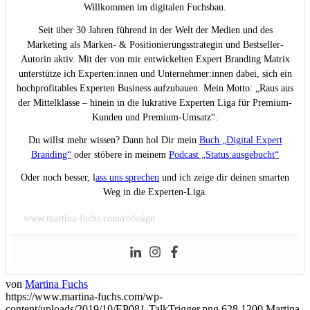
Willkommen im digitalen Fuchsbau.
Seit über 30 Jahren führend in der Welt der Medien und des
Marketing als Marken- & Positionierungsstrategin und Bestseller-
Autorin aktiv. Mit der von mir entwickelten Expert Branding Matrix
unterstütze ich Experten:innen und Unternehmer:innen dabei, sich ein
hochprofitables Experten Business aufzubauen. Mein Motto: „Raus aus
der Mittelklasse – hinein in die lukrative Experten Liga für Premium-
Kunden und Premium-Umsatz“.
Du willst mehr wissen? Dann hol Dir mein
Buch „Digital Expert
Branding“
oder stöbere in meinem
Podcast „Status:ausgebucht“
Oder noch besser, l
ass uns sprechen
und ich zeige dir deinen smarten
Weg in die Experten-Liga.
www.martina-fuchs.com/redesign
von
Martina Fuchs
https://www.martina-fuchs.com/wp-
content/uploads/2019/10/EP081-TalkTrigger.png
628
1200
Martina