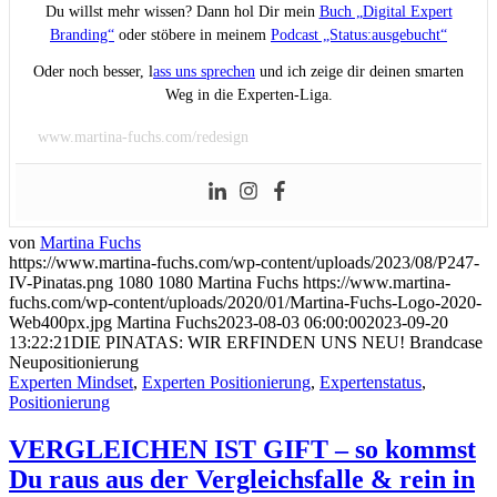
Du willst mehr wissen? Dann hol Dir mein
Buch „Digital Expert
Branding“
oder stöbere in meinem
Podcast „Status:ausgebucht“
Oder noch besser, l
ass uns sprechen
und ich zeige dir deinen smarten
Weg in die Experten-Liga.
www.martina-fuchs.com/redesign
von
Martina Fuchs
https://www.martina-fuchs.com/wp-content/uploads/2023/08/P247-
IV-Pinatas.png
1080
1080
Martina Fuchs
https://www.martina-
fuchs.com/wp-content/uploads/2020/01/Martina-Fuchs-Logo-2020-
Web400px.jpg
Martina Fuchs
2023-08-03 06:00:00
2023-09-20
13:22:21
DIE PINATAS: WIR ERFINDEN UNS NEU! Brandcase
Neupositionierung
Experten Mindset
,
Experten Positionierung
,
Expertenstatus
,
Positionierung
VERGLEICHEN IST GIFT – so kommst
Du raus aus der Vergleichsfalle & rein in