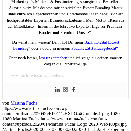
Marketing als Marken- & Positionierungsstrategin und Bestseller-
Autorin aktiv. Mit der von mir entwickelten Expert Branding Matrix
unterstütze ich Experten:innen und Unternehmer:innen dabei, sich ein
hochprofitables Experten Business aufzubauen. Mein Motto: „Raus aus
der Mittelklasse – hinein in die lukrative Experten Liga für Premium-
Kunden und Premium-Umsatz“.
Du willst mehr wissen? Dann hol Dir mein
Buch „Digital Expert
Branding“
oder stöbere in meinem
Podcast „Status:ausgebucht“
Oder noch besser, l
ass uns sprechen
und ich zeige dir deinen smarten
Weg in die Experten-Liga.
www.martina-fuchs.com/redesign
von
Martina Fuchs
https://www.martina-fuchs.com/wp-
content/uploads/2020/06/EP0111-EXPO-4Gruende-1.png
1080
1080
Martina Fuchs
https://www.martina-fuchs.com/wp-
content/uploads/2020/01/Martina-Fuchs-Logo-2020-Web400px.jpg
Martina Fuchs
2020-06-18 07:00:00
2022-07-01 12:22:41
Experten