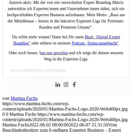
Autorin aktiv. Mit der von mir entwickelten Expert Branding Matrix
unterstütze ich Experten:innen und Unternehmer:innen dabei, sich ein
hochprofitables Experten Business aufzubauen. Mein Motto: „Raus aus
der Mittelklasse – hinein in die lukrative Experten Liga für Premium-
Kunden und Premium-Umsatz“.
Du willst mehr wissen? Dann hol Dir mein
Buch „Digital Expert
Branding“
oder stöbere in meinem
Podcast „Status:ausgebucht“
Oder noch besser, l
ass uns sprechen
und ich zeige dir deinen smarten
Weg in die Experten-Liga.
www.martina-fuchs.com/redesign
von
Martina Fuchs
https://www.martina-fuchs.com/wp-
content/uploads/2020/01/Martina-Fuchs-Logo-2020-Web400px.jpg
0
0
Martina Fuchs
https://www.martina-fuchs.com/wp-
content/uploads/2020/01/Martina-Fuchs-Logo-2020-Web400px.jpg
Martina Fuchs
2022-06-02 08:00:00
2022-06-07 21:31:50
Vom
Bauchladenbesitzer zum 6-stelligen Experten Business – Expert