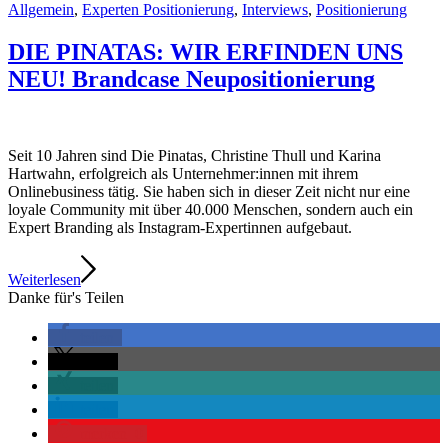
Allgemein
,
Experten Positionierung
,
Interviews
,
Positionierung
DIE PINATAS: WIR ERFINDEN UNS
NEU! Brandcase Neupositionierung
Seit 10 Jahren sind Die Pinatas, Christine Thull und Karina
Hartwahn, erfolgreich als Unternehmer:innen mit ihrem
Onlinebusiness tätig. Sie haben sich in dieser Zeit nicht nur eine
loyale Community mit über 40.000 Menschen, sondern auch ein
Expert Branding als Instagram-Expertinnen aufgebaut.
Weiterlesen
Danke für's Teilen
teilen
teilen
teilen
teilen
merken
0