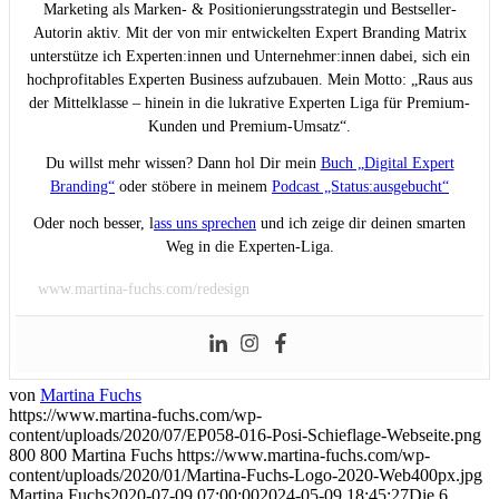
Marketing als Marken- & Positionierungsstrategin und Bestseller-
Autorin aktiv. Mit der von mir entwickelten Expert Branding Matrix
unterstütze ich Experten:innen und Unternehmer:innen dabei, sich ein
hochprofitables Experten Business aufzubauen. Mein Motto: „Raus aus
der Mittelklasse – hinein in die lukrative Experten Liga für Premium-
Kunden und Premium-Umsatz“.
Du willst mehr wissen? Dann hol Dir mein
Buch „Digital Expert
Branding“
oder stöbere in meinem
Podcast „Status:ausgebucht“
Oder noch besser, l
ass uns sprechen
und ich zeige dir deinen smarten
Weg in die Experten-Liga.
www.martina-fuchs.com/redesign
von
Martina Fuchs
https://www.martina-fuchs.com/wp-
content/uploads/2020/07/EP058-016-Posi-Schieflage-Webseite.png
800
800
Martina Fuchs
https://www.martina-fuchs.com/wp-
content/uploads/2020/01/Martina-Fuchs-Logo-2020-Web400px.jpg
Martina Fuchs
2020-07-09 07:00:00
2024-05-09 18:45:27
Die 6