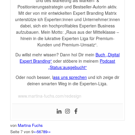
und des Marketing als Marken- &
Positionierungsstrategin und Bestseller-Autorin aktiv.
Mit der von mir entwickelten Expert Branding Matrix
unterstütze ich Experten:innen und Unternehmer:innen
dabei, sich ein hochprofitables Experten Business
aufzubauen. Mein Motto: „Raus aus der Mittelklasse –
hinein in die lukrative Experten Liga für Premium-
Kunden und Premium-Umsatz“.
Du willst mehr wissen? Dann hol Dir mein
Buch „Digital
Expert Branding“
oder stöbere in meinem
Podcast
„Status:ausgebucht“
Oder noch besser, l
ass uns sprechen
und ich zeige dir
deinen smarten Weg in die Experten-Liga.
www.martina-fuchs.com/redesign
von
Martina Fuchs
Seite 7 von 9
«
‹
5
6
7
8
9
›
»