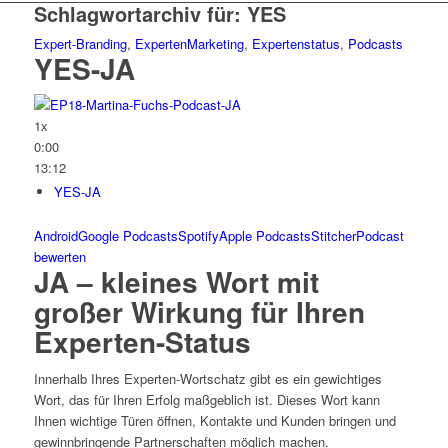
Schlagwortarchiv für:
YES
Expert-Branding
,
ExpertenMarketing
,
Expertenstatus
,
Podcasts
YES-JA
1x
0:00
13:12
YES-JA
Android
Google Podcasts
Spotify
Apple Podcasts
Stitcher
Podcast
bewerten
JA – kleines Wort mit
großer Wirkung für Ihren
Experten-Status
Innerhalb Ihres Experten-Wortschatz gibt es ein gewichtiges
Wort, das für Ihren Erfolg maßgeblich ist. Dieses Wort kann
Ihnen wichtige Türen öffnen, Kontakte und Kunden bringen und
gewinnbringende Partnerschaften möglich machen.