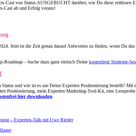
 Fox-Cast von Status:AUSGEBUCHT darüber, wie Du diese zeitlosen Erfol
x-Cast ab und Erfolg voraus!
ung
2024. Jetzt ist die Zeit genau darauf Antworten zu finden, wenn Du das 
olgs-Roadmap – buche dazu ganz einfach Deine
kostenfreie Strategie-Ses
T
tatus und wie ist es um Deine Experten Positionierung bestellt? Mit
en Positionierung, mein Experten Marketing-Tool-Kit, eine Lesepro
kostenfrei hier downloaden
.
g – Experten-Talk mit Uwe Rieder
 Hager