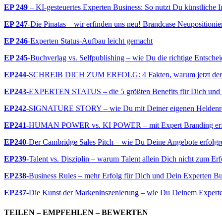
EP 249
– KI-gesteuertes Experten Business: So nutzt Du künstliche In
EP 247
-Die Pinatas – wir erfinden uns neu! Brandcase Neupositioni
EP 246
-Experten Status-Aufbau leicht gemacht
EP 245
-Buchverlag vs. Selfpublishing – wie Du die richtige Entscheid
EP244
-SCHREIB DICH ZUM ERFOLG: 4 Fakten, warum jetzt der perf
EP243
-EXPERTEN STATUS – die 5 größten Benefits für Dich und 
EP242
-SIGNATURE STORY – wie Du mit Deiner eigenen Helde
EP241
-HUMAN POWER vs. KI POWER – mit Expert Branding erfolgr
EP240
-Der Cambridge Sales Pitch – wie Du Deine Angebote erfolgre
EP239
-Talent vs. Disziplin – warum Talent allein Dich nicht zum Erf
EP238
-Business Rules – mehr Erfolg für Dich und Dein Experten Bus
EP237
-Die Kunst der Markeninszenierung – wie Du Deinem Experten
TEILEN – EMPFEHLEN – BEWERTEN