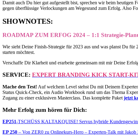
Damit auch Du hier gut aufgestellt bist, sprechen wir beim heutigen
gegen überflüssige Verlockungen am Wegesrand zum Erfolg. Also Fo
SHOWNOTES:
ROADMAP ZUM ERFOG 2024 – 1:1 Strategie-Plan
Wie sieht Deine Finish-Strategie für 2023 aus und was planst Du für 
starten möchtest.
Verschaffe Dir Klarheit und erarbeite gemeinsam mit mir Deine Erf
SERVICE:
EXPERT BRANDING KICK START-KI
Mache den Test!
Auf welchem Level stehst Du mit Deinem Experten S
Status Quick-Check, ein Audio Workbook rund um das Thema Expert
Zugang zu einer exklusiven Masterclass. Das komplette Paket
jetzt 
Mehr Erfolg zum hören für Dich:
EP251
-TSCHÜSS KALTAKQUISE! Servus hybride Kundengewinnun
EP 250
– Von ZER0 zu Onlinekurs-Hero – Experten-Talk mit Jakob