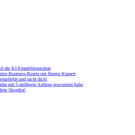
uf die KI-Empfehlungsliste
len Business-Resets mit Jürgen Klanert
mpfiehlt und nicht dich!
ndin mit 5-stelligem Auftrag gewonnen habe
rte Shortlist!