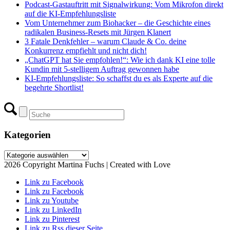
Podcast-Gastauftritt mit Signalwirkung: Vom Mikrofon direkt
auf die KI-Empfehlungsliste
Vom Unternehmer zum Biohacker – die Geschichte eines
radikalen Business-Resets mit Jürgen Klanert
3 Fatale Denkfehler – warum Claude & Co. deine
Konkurrenz empfiehlt und nicht dich!
„ChatGPT hat Sie empfohlen!“: Wie ich dank KI eine tolle
Kundin mit 5-stelligem Auftrag gewonnen habe
KI-Empfehlungsliste: So schaffst du es als Experte auf die
begehrte Shortlist!
Kategorien
Kategorien
2026 Copyright Martina Fuchs | Created with Love
Link zu Facebook
Link zu Facebook
Link zu Youtube
Link zu LinkedIn
Link zu Pinterest
Link zu Rss dieser Seite