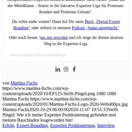
der Mittelklasse – hinein in die lukrative Experten Liga für Premium-
Kunden und Premium-Umsatz“.
Du willst mehr wissen? Dann hol Dir mein
Buch „Digital Expert
Branding“
oder stöbere in meinem
Podcast „Status:ausgebucht“
Oder noch besser, l
ass uns sprechen
und ich zeige dir deinen smarten
Weg in die Experten-Liga.
www.martina-fuchs.com/redesign
von
Martina Fuchs
https://www.martina-fuchs.com/wp-
content/uploads/2020/10/EP125-Steffi-Pingel.png
1080
1080
Martina Fuchs
https://www.martina-fuchs.com/wp-
content/uploads/2020/01/Martina-Fuchs-Logo-2020-Web400px.jpg
Martina Fuchs
2020-10-29 06:00:00
2020-11-07 19:51:33
Steffi
Pingel: Wie ich meine Experten Positionierung gefunden und
meinen Bauchladen losgeworden bin!
Erfolg
,
Expert-Branding
,
Experten Positionierung
,
Interview