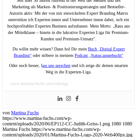
Seit über 30 Jahren führend in der Welt der Medien und des
Marketing als Marken- & Positionierungsstrategin und Bestseller-
Autorin aktiv. Mit der von mir entwickelten Expert Branding Matrix
unterstütze ich Experten:innen und Unternehmer:innen dabei, sich ein
hochprofitables Experten Business aufzubauen. Mein Motto: „Raus aus
der Mittelklasse – hinein in die lukrative Experten Liga für Premium-
Kunden und Premium-Umsatz“.
Du willst mehr wissen? Dann hol Dir mein
Buch „Digital Expert
Branding“
oder stöbere in meinem
Podcast „Status:ausgebucht“
Oder noch besser, l
ass uns sprechen
und ich zeige dir deinen smarten
Weg in die Experten-Liga.
www.martina-fuchs.com/redesign
von
Martina Fuchs
https://www.martina-fuchs.com/wp-
content/uploads/2020/06/EP112-CC-Judith-Geiss-1.png
1080
1080
Martina Fuchs
https://www.martina-fuchs.com/wp-
content/uploads/2020/01/Martina-Fuchs-Logo-2020-Web400px.jpg