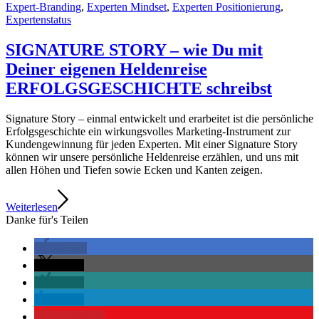
Expert-Branding
,
Experten Mindset
,
Experten Positionierung
,
Expertenstatus
SIGNATURE STORY – wie Du mit
Deiner eigenen Heldenreise
ERFOLGSGESCHICHTE schreibst
Signature Story – einmal entwickelt und erarbeitet ist die persönliche
Erfolgsgeschichte ein wirkungsvolles Marketing-Instrument zur
Kundengewinnung für jeden Experten. Mit einer Signature Story
können wir unsere persönliche Heldenreise erzählen, und uns mit
allen Höhen und Tiefen sowie Ecken und Kanten zeigen.
Weiterlesen
Danke für's Teilen
teilen
teilen
teilen
teilen
merken
0