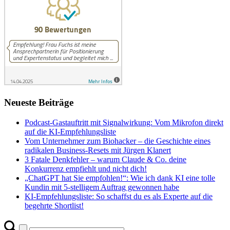
Neueste Beiträge
Podcast-Gastauftritt mit Signalwirkung: Vom Mikrofon direkt
auf die KI-Empfehlungsliste
Vom Unternehmer zum Biohacker – die Geschichte eines
radikalen Business-Resets mit Jürgen Klanert
3 Fatale Denkfehler – warum Claude & Co. deine
Konkurrenz empfiehlt und nicht dich!
„ChatGPT hat Sie empfohlen!“: Wie ich dank KI eine tolle
Kundin mit 5-stelligem Auftrag gewonnen habe
KI-Empfehlungsliste: So schaffst du es als Experte auf die
begehrte Shortlist!