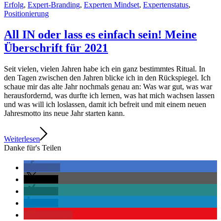
Erfolg
,
Expert-Branding
,
Experten Mindset
,
Expertenstatus
,
Positionierung
All IN oder lass es einfach sein! Meine
Überschrift für 2021
Seit vielen, vielen Jahren habe ich ein ganz bestimmtes Ritual. In
den Tagen zwischen den Jahren blicke ich in den Rückspiegel. Ich
schaue mir das alte Jahr nochmals genau an: Was war gut, was war
herausfordernd, was durfte ich lernen, was hat mich wachsen lassen
und was will ich loslassen, damit ich befreit und mit einem neuen
Jahresmotto ins neue Jahr starten kann.
Weiterlesen
Danke für's Teilen
teilen
teilen
teilen
teilen
merken
0