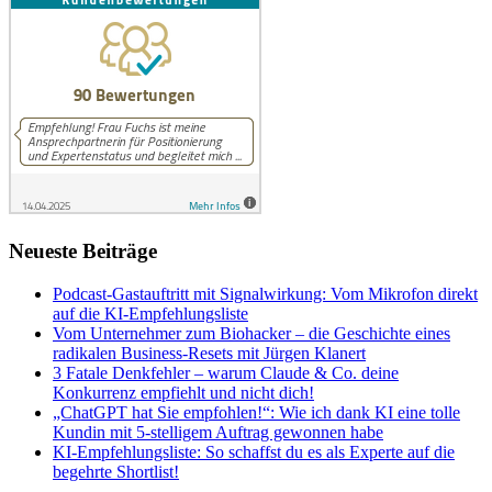
Neueste Beiträge
Podcast-Gastauftritt mit Signalwirkung: Vom Mikrofon direkt
auf die KI-Empfehlungsliste
Vom Unternehmer zum Biohacker – die Geschichte eines
radikalen Business-Resets mit Jürgen Klanert
3 Fatale Denkfehler – warum Claude & Co. deine
Konkurrenz empfiehlt und nicht dich!
„ChatGPT hat Sie empfohlen!“: Wie ich dank KI eine tolle
Kundin mit 5-stelligem Auftrag gewonnen habe
KI-Empfehlungsliste: So schaffst du es als Experte auf die
begehrte Shortlist!