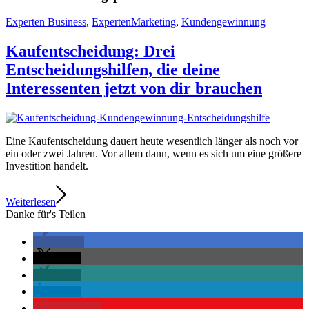
Experten Business
,
ExpertenMarketing
,
Kundengewinnung
Kaufentscheidung: Drei
Entscheidungshilfen, die deine
Interessenten jetzt von dir brauchen
Eine Kaufentscheidung dauert heute wesentlich länger als noch vor
ein oder zwei Jahren. Vor allem dann, wenn es sich um eine größere
Investition handelt.
Weiterlesen
Danke für's Teilen
teilen
teilen
teilen
teilen
merken
0