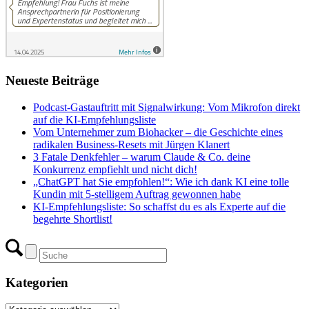
Neueste Beiträge
Podcast-Gastauftritt mit Signalwirkung: Vom Mikrofon direkt
auf die KI-Empfehlungsliste
Vom Unternehmer zum Biohacker – die Geschichte eines
radikalen Business-Resets mit Jürgen Klanert
3 Fatale Denkfehler – warum Claude & Co. deine
Konkurrenz empfiehlt und nicht dich!
„ChatGPT hat Sie empfohlen!“: Wie ich dank KI eine tolle
Kundin mit 5-stelligem Auftrag gewonnen habe
KI-Empfehlungsliste: So schaffst du es als Experte auf die
begehrte Shortlist!
Kategorien
Kategorien