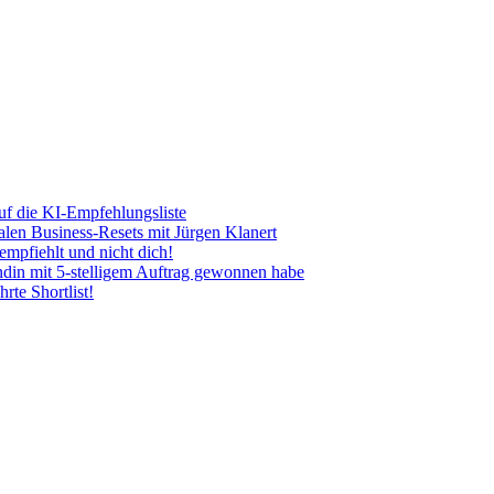
uf die KI-Empfehlungsliste
len Business-Resets mit Jürgen Klanert
mpfiehlt und nicht dich!
ndin mit 5-stelligem Auftrag gewonnen habe
rte Shortlist!