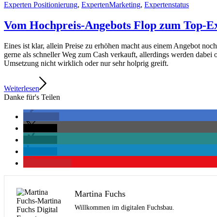
Experten Positionierung
,
ExpertenMarketing
,
Expertenstatus
Vom Hochpreis-Angebots Flop zum Top-E
Eines ist klar, allein Preise zu erhöhen macht aus einem Angebot noc
gerne als schneller Weg zum Cash verkauft, allerdings werden dabei of
Umsetzung nicht wirklich oder nur sehr holprig greift.
Weiterlesen
Danke für's Teilen
teilen
teilen
teilen
teilen
merken
1
Martina Fuchs
Willkommen im digitalen Fuchsbau.