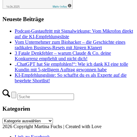
Neueste Beiträge
Podcast-Gastauftritt mit Signalwirkung: Vom Mikrofon direkt
auf die KI-Empfehlungsliste
Vom Unternehmer zum Biohacker – die Geschichte eines
radikalen Business-Resets mit Jürgen Klanert
3 Fatale Denkfehler – warum Claude & Co. deine
Konkurrenz empfiehlt und nicht dich!
„ChatGPT hat Sie empfohlen!“: Wie ich dank KI eine tolle
Kundin mit 5-stelligem Auftrag gewonnen habe
KI-Empfehlungsliste: So schaffst du es als Experte auf die
begehrte Shortlist!
Kategorien
Kategorien
2026 Copyright Martina Fuchs | Created with Love
Link zu Facebook