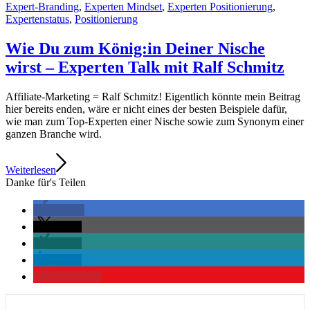
Expert-Branding
,
Experten Mindset
,
Experten Positionierung
,
Expertenstatus
,
Positionierung
Wie Du zum König:in Deiner Nische
wirst – Experten Talk mit Ralf Schmitz
Affiliate-Marketing = Ralf Schmitz! Eigentlich könnte mein Beitrag
hier bereits enden, wäre er nicht eines der besten Beispiele dafür,
wie man zum Top-Experten einer Nische sowie zum Synonym einer
ganzen Branche wird.
Weiterlesen
Danke für's Teilen
teilen
teilen
teilen
teilen
merken
0