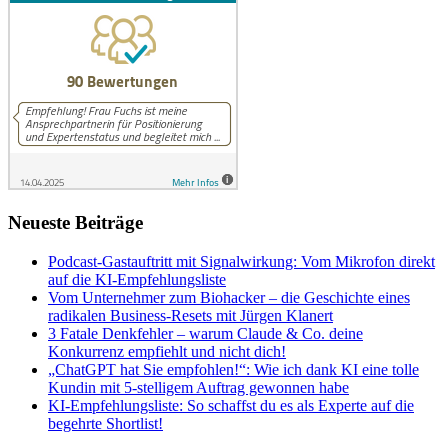
Neueste Beiträge
Podcast-Gastauftritt mit Signalwirkung: Vom Mikrofon direkt
auf die KI-Empfehlungsliste
Vom Unternehmer zum Biohacker – die Geschichte eines
radikalen Business-Resets mit Jürgen Klanert
3 Fatale Denkfehler – warum Claude & Co. deine
Konkurrenz empfiehlt und nicht dich!
„ChatGPT hat Sie empfohlen!“: Wie ich dank KI eine tolle
Kundin mit 5-stelligem Auftrag gewonnen habe
KI-Empfehlungsliste: So schaffst du es als Experte auf die
begehrte Shortlist!