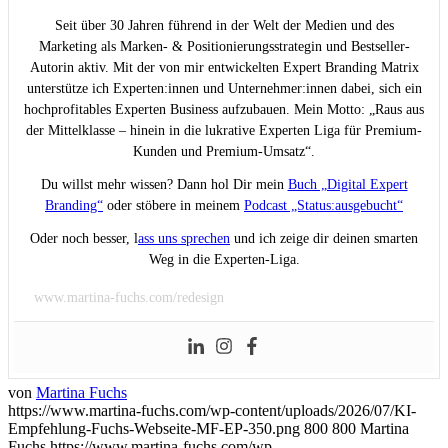
Seit über 30 Jahren führend in der Welt der Medien und des
Marketing als Marken- & Positionierungsstrategin und Bestseller-
Autorin aktiv. Mit der von mir entwickelten Expert Branding Matrix
unterstütze ich Experten:innen und Unternehmer:innen dabei, sich ein
hochprofitables Experten Business aufzubauen. Mein Motto: „Raus aus
der Mittelklasse – hinein in die lukrative Experten Liga für Premium-
Kunden und Premium-Umsatz“.
Du willst mehr wissen? Dann hol Dir mein
Buch „Digital Expert
Branding“
oder stöbere in meinem
Podcast „Status:ausgebucht“
Oder noch besser, l
ass uns sprechen
und ich zeige dir deinen smarten
Weg in die Experten-Liga.
www.martina-fuchs.com/redesign
von
Martina Fuchs
https://www.martina-fuchs.com/wp-content/uploads/2026/07/KI-
Empfehlung-Fuchs-Webseite-MF-EP-350.png
800
800
Martina
Fuchs
https://www.martina-fuchs.com/wp-