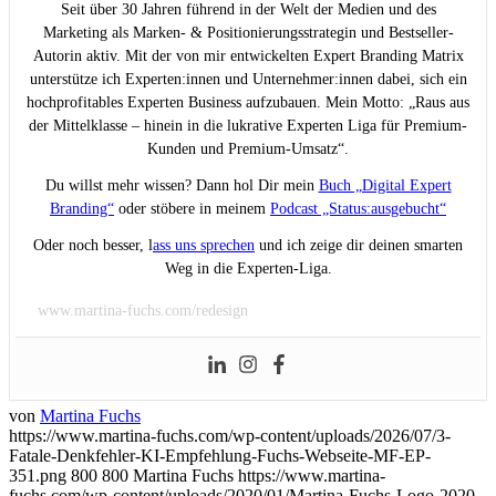
Seit über 30 Jahren führend in der Welt der Medien und des
Marketing als Marken- & Positionierungsstrategin und Bestseller-
Autorin aktiv. Mit der von mir entwickelten Expert Branding Matrix
unterstütze ich Experten:innen und Unternehmer:innen dabei, sich ein
hochprofitables Experten Business aufzubauen. Mein Motto: „Raus aus
der Mittelklasse – hinein in die lukrative Experten Liga für Premium-
Kunden und Premium-Umsatz“.
Du willst mehr wissen? Dann hol Dir mein
Buch „Digital Expert
Branding“
oder stöbere in meinem
Podcast „Status:ausgebucht“
Oder noch besser, l
ass uns sprechen
und ich zeige dir deinen smarten
Weg in die Experten-Liga.
www.martina-fuchs.com/redesign
von
Martina Fuchs
https://www.martina-fuchs.com/wp-content/uploads/2026/07/3-
Fatale-Denkfehler-KI-Empfehlung-Fuchs-Webseite-MF-EP-
351.png
800
800
Martina Fuchs
https://www.martina-
fuchs.com/wp-content/uploads/2020/01/Martina-Fuchs-Logo-2020-