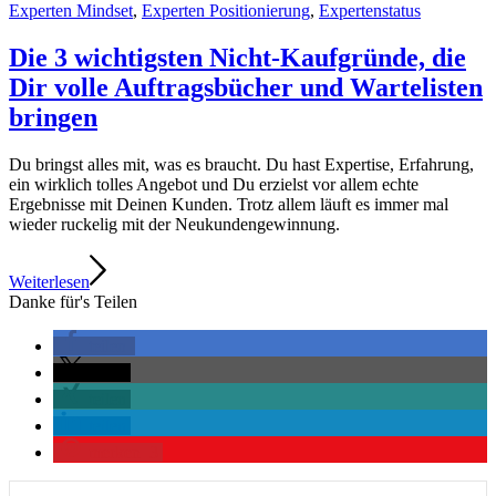
Experten Mindset
,
Experten Positionierung
,
Expertenstatus
Die 3 wichtigsten Nicht-Kaufgründe, die
Dir volle Auftragsbücher und Wartelisten
bringen
Du bringst alles mit, was es braucht. Du hast Expertise, Erfahrung,
ein wirklich tolles Angebot und Du erzielst vor allem echte
Ergebnisse mit Deinen Kunden. Trotz allem läuft es immer mal
wieder ruckelig mit der Neukundengewinnung.
Weiterlesen
Danke für's Teilen
teilen
teilen
teilen
teilen
merken
3