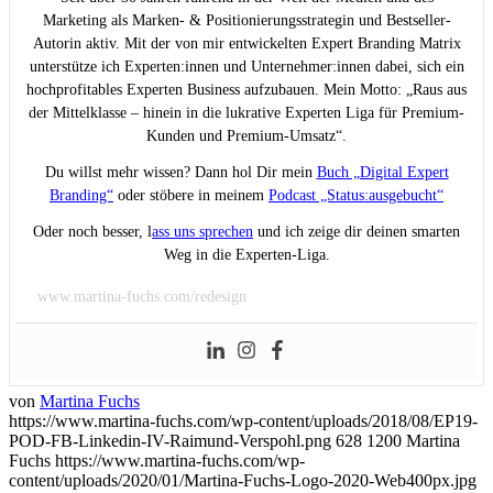
Marketing als Marken- & Positionierungsstrategin und Bestseller-
Autorin aktiv. Mit der von mir entwickelten Expert Branding Matrix
unterstütze ich Experten:innen und Unternehmer:innen dabei, sich ein
hochprofitables Experten Business aufzubauen. Mein Motto: „Raus aus
der Mittelklasse – hinein in die lukrative Experten Liga für Premium-
Kunden und Premium-Umsatz“.
Du willst mehr wissen? Dann hol Dir mein
Buch „Digital Expert
Branding“
oder stöbere in meinem
Podcast „Status:ausgebucht“
Oder noch besser, l
ass uns sprechen
und ich zeige dir deinen smarten
Weg in die Experten-Liga.
www.martina-fuchs.com/redesign
von
Martina Fuchs
https://www.martina-fuchs.com/wp-content/uploads/2018/08/EP19-
POD-FB-Linkedin-IV-Raimund-Verspohl.png
628
1200
Martina
Fuchs
https://www.martina-fuchs.com/wp-
content/uploads/2020/01/Martina-Fuchs-Logo-2020-Web400px.jpg