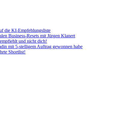
uf die KI-Empfehlungsliste
len Business-Resets mit Jürgen Klanert
mpfiehlt und nicht dich!
ndin mit 5-stelligem Auftrag gewonnen habe
rte Shortlist!